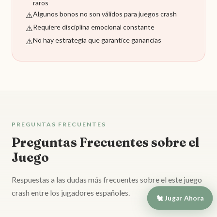
raros
Algunos bonos no son válidos para juegos crash
⚠️
Requiere disciplina emocional constante
⚠️
No hay estrategia que garantice ganancias
⚠️
PREGUNTAS FRECUENTES
Preguntas Frecuentes sobre el
Juego
Respuestas a las dudas más frecuentes sobre el este juego
crash entre los jugadores españoles.
🐔 Jugar Ahora