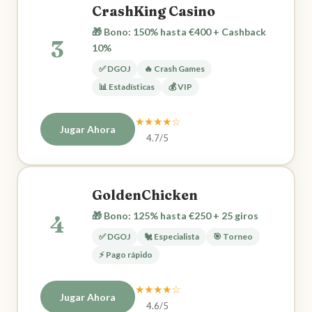
CrashKing Casino
🎁 Bono: 150% hasta €400 + Cashback
3
10%
✅ DGOJ
🔥 Crash Games
📊 Estadísticas
💰 VIP
★★★★☆
Jugar Ahora
4.7/5
GoldenChicken
🎁 Bono: 125% hasta €250 + 25 giros
4
✅ DGOJ
🐔 Especialista
🎯 Torneo
⚡ Pago rápido
★★★★☆
Jugar Ahora
4.6/5