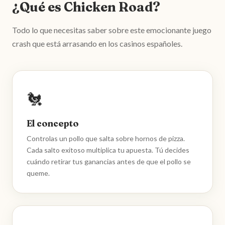
¿Qué es Chicken Road?
Todo lo que necesitas saber sobre este emocionante juego
crash que está arrasando en los casinos españoles.
🐔
El concepto
Controlas un pollo que salta sobre hornos de pizza.
Cada salto exitoso multiplica tu apuesta. Tú decides
cuándo retirar tus ganancias antes de que el pollo se
queme.