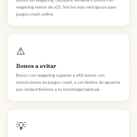
wagering menor de x25. Son los más ventajosos para
juegos crash online.
⚠️
Bonos a evitar
Bonos con wagering superior a x40, bonos con
restricciones en juegos crash, o con límites de apuesta
por ronda inferiores a tu estrategia habitual.
💡