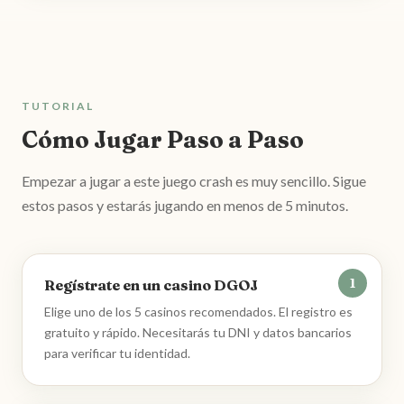
TUTORIAL
Cómo Jugar Paso a Paso
Empezar a jugar a este juego crash es muy sencillo. Sigue
estos pasos y estarás jugando en menos de 5 minutos.
1
Regístrate en un casino DGOJ
Elige uno de los 5 casinos recomendados. El registro es
gratuito y rápido. Necesitarás tu DNI y datos bancarios
para verificar tu identidad.