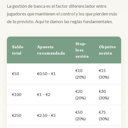
La gestión de banca es el factor diferenciador entre
jugadores que mantienen el control y los que pierden más
de lo previsto. Aquí te damos las reglas fundamentales.
Stop-
Saldo
Apuesta
Objetivo
loss
total
recomendada
sesión
sesión
€10
€15
€50
€0.50 – €1
(20%)
(30%)
€20
€30
€100
€1 – €2
(20%)
(30%)
€50
€75
€250
€2.50 – €5
(20%)
(30%)