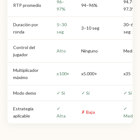
96–
94.7–
RTP promedio
94–96%
97%
97.3%
Duración por
5–30
30–60
3–10 seg
ronda
seg
seg
Control del
Alto
Ninguno
Medio
jugador
Multiplicador
x100+
x5.000+
x35
máximo
Modo demo
✓ Sí
✓ Sí
✓ Sí
Estrategia
✓
✓
✗ Baja
aplicable
Alta
Media