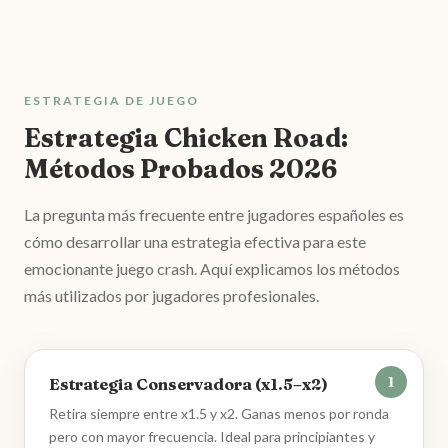
ESTRATEGIA DE JUEGO
Estrategia Chicken Road:
Métodos Probados 2026
La pregunta más frecuente entre jugadores españoles es
cómo desarrollar una estrategia efectiva para este
emocionante juego crash. Aquí explicamos los métodos
más utilizados por jugadores profesionales.
1
Estrategia Conservadora (x1.5–x2)
Retira siempre entre x1.5 y x2. Ganas menos por ronda
pero con mayor frecuencia. Ideal para principiantes y