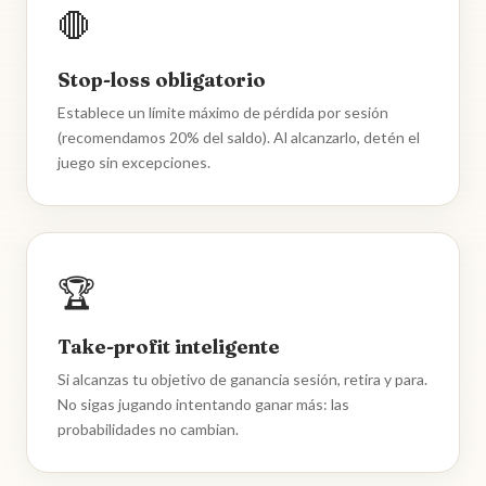
🛑
Stop-loss obligatorio
Establece un límite máximo de pérdida por sesión
(recomendamos 20% del saldo). Al alcanzarlo, detén el
juego sin excepciones.
🏆
Take-profit inteligente
Si alcanzas tu objetivo de ganancia sesión, retira y para.
No sigas jugando intentando ganar más: las
probabilidades no cambian.