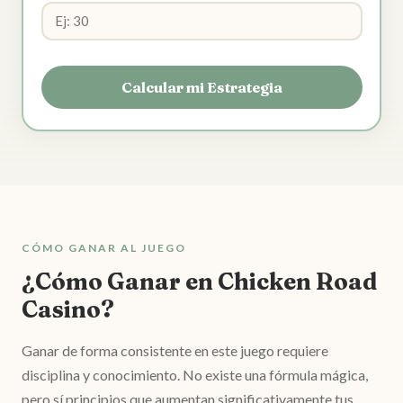
Calcular mi Estrategia
CÓMO GANAR AL JUEGO
¿Cómo Ganar en Chicken Road
Casino?
Ganar de forma consistente en este juego requiere
disciplina y conocimiento. No existe una fórmula mágica,
pero sí principios que aumentan significativamente tus