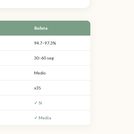
Ruleta
94.7–97.3%
30–60 seg
Medio
x35
✓ Sí
✓ Media