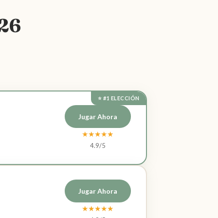
026
Jugar Ahora
★★★★★
4.9/5
Jugar Ahora
★★★★★