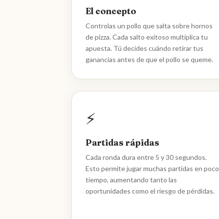
El concepto
Controlas un pollo que salta sobre hornos
de pizza. Cada salto exitoso multiplica tu
apuesta. Tú decides cuándo retirar tus
ganancias antes de que el pollo se queme.
⚡
Partidas rápidas
Cada ronda dura entre 5 y 30 segundos.
Esto permite jugar muchas partidas en poco
tiempo, aumentando tanto las
oportunidades como el riesgo de pérdidas.