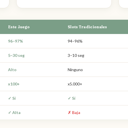
Este Juego
Slots Tradicionales
96–97%
94–96%
5–30 seg
3–10 seg
Alto
Ninguno
x100+
x5.000+
✓ Sí
✓ Sí
✓ Alta
✗ Baja