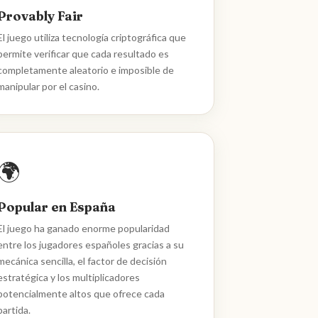
Provably Fair
El juego utiliza tecnología criptográfica que
permite verificar que cada resultado es
completamente aleatorio e imposible de
manipular por el casino.
🌍
Popular en España
El juego ha ganado enorme popularidad
entre los jugadores españoles gracias a su
mecánica sencilla, el factor de decisión
estratégica y los multiplicadores
potencialmente altos que ofrece cada
partida.