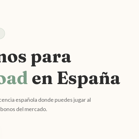
nos para
oad
en España
cencia española donde puedes jugar al
s bonos del mercado.