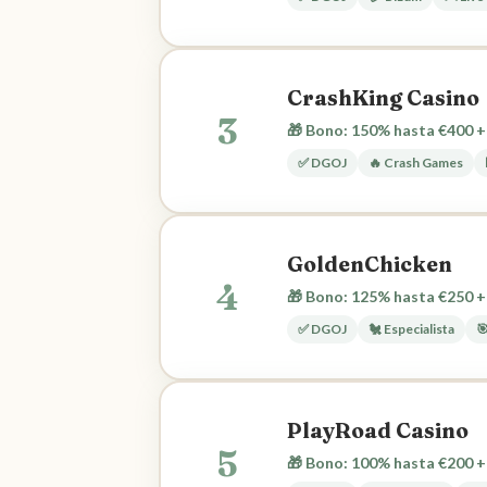
CrashKing Casino
3
🎁 Bono: 150% hasta €400 
✅ DGOJ
🔥 Crash Games
GoldenChicken
4
🎁 Bono: 125% hasta €250 + 
✅ DGOJ
🐔 Especialista

PlayRoad Casino
5
🎁 Bono: 100% hasta €200 +