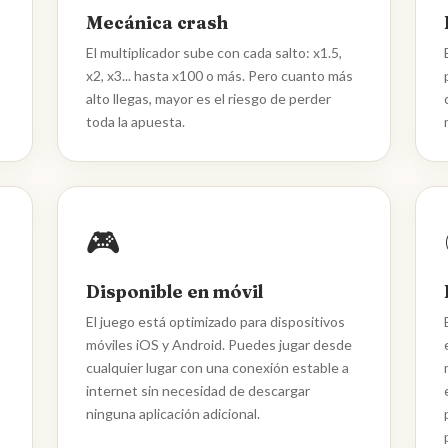
Mecánica crash
El multiplicador sube con cada salto: x1.5,
x2, x3... hasta x100 o más. Pero cuanto más
alto llegas, mayor es el riesgo de perder
toda la apuesta.
🎮
Disponible en móvil
El juego está optimizado para dispositivos
móviles iOS y Android. Puedes jugar desde
cualquier lugar con una conexión estable a
internet sin necesidad de descargar
ninguna aplicación adicional.