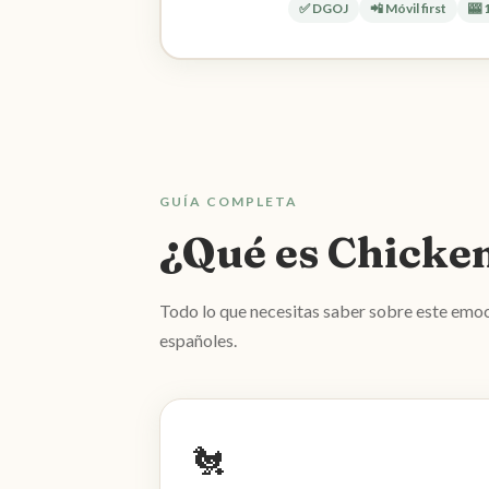
✅ DGOJ
📲 Móvil first
🎰 
GUÍA COMPLETA
¿Qué es Chicke
Todo lo que necesitas saber sobre este emoc
españoles.
🐔