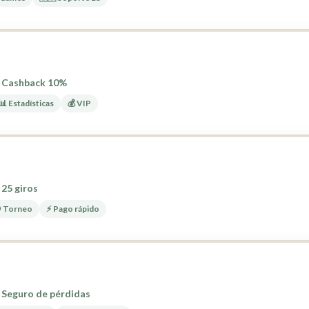
+ Cashback 10%
📊 Estadísticas
💰 VIP
25 giros
 Torneo
⚡ Pago rápido
 Seguro de pérdidas