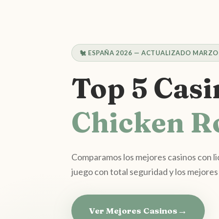
🐔 ESPAÑA 2026 — ACTUALIZADO MARZO
Top 5 Casi
Chicken R
Comparamos los mejores casinos con li
juego con total seguridad y los mejore
→
Ver Mejores Casinos