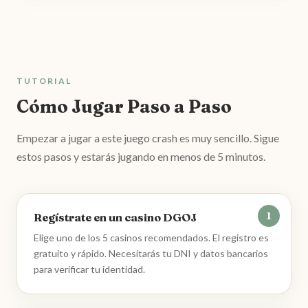
TUTORIAL
Cómo Jugar Paso a Paso
Empezar a jugar a este juego crash es muy sencillo. Sigue
estos pasos y estarás jugando en menos de 5 minutos.
1
Regístrate en un casino DGOJ
Elige uno de los 5 casinos recomendados. El registro es
gratuito y rápido. Necesitarás tu DNI y datos bancarios
para verificar tu identidad.