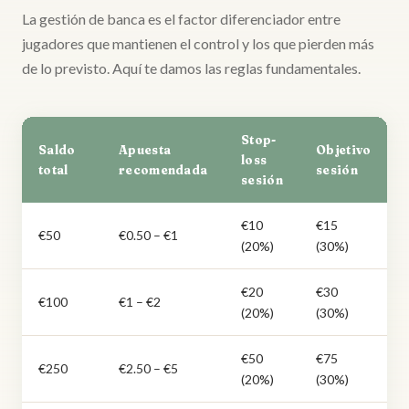
La gestión de banca es el factor diferenciador entre
jugadores que mantienen el control y los que pierden más
de lo previsto. Aquí te damos las reglas fundamentales.
Stop-
Saldo
Apuesta
Objetivo
loss
total
recomendada
sesión
sesión
€10
€15
€50
€0.50 – €1
(20%)
(30%)
€20
€30
€100
€1 – €2
(20%)
(30%)
€50
€75
€250
€2.50 – €5
(20%)
(30%)