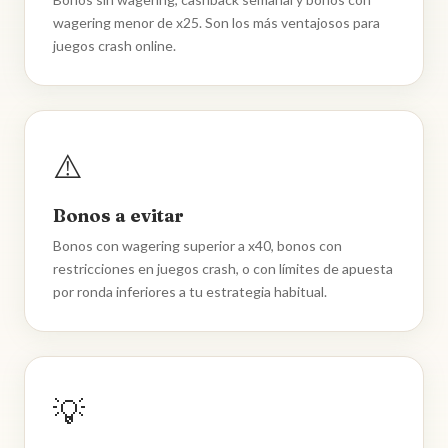
wagering menor de x25. Son los más ventajosos para
juegos crash online.
⚠️
Bonos a evitar
Bonos con wagering superior a x40, bonos con
restricciones en juegos crash, o con límites de apuesta
por ronda inferiores a tu estrategia habitual.
💡