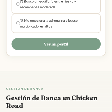
⚖️ Busco un equilibrio entre riesgo y
recompensa moderada
🚀 Me emociona la adrenalina y busco
multiplicadores altos
Ver mi perfil
GESTIÓN DE BANCA
Gestión de Banca en Chicken
Road