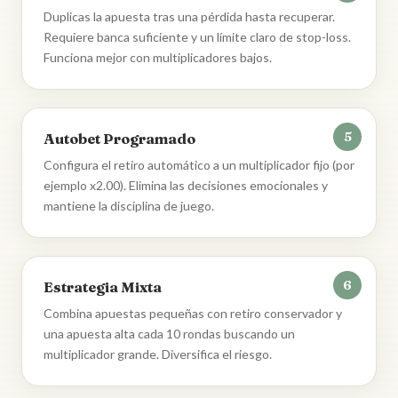
Duplicas la apuesta tras una pérdida hasta recuperar.
Requiere banca suficiente y un límite claro de stop-loss.
Funciona mejor con multiplicadores bajos.
5
Autobet Programado
Configura el retiro automático a un multiplicador fijo (por
ejemplo x2.00). Elimina las decisiones emocionales y
mantiene la disciplina de juego.
6
Estrategia Mixta
Combina apuestas pequeñas con retiro conservador y
una apuesta alta cada 10 rondas buscando un
multiplicador grande. Diversifica el riesgo.