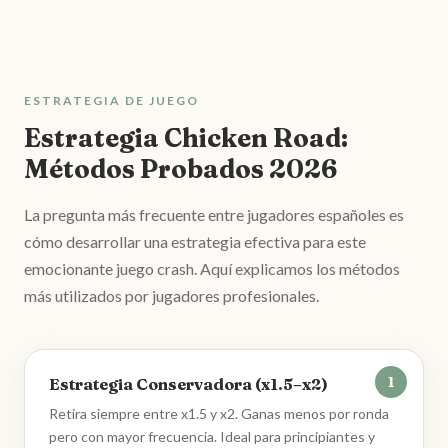
ESTRATEGIA DE JUEGO
Estrategia Chicken Road:
Métodos Probados 2026
La pregunta más frecuente entre jugadores españoles es
cómo desarrollar una estrategia efectiva para este
emocionante juego crash. Aquí explicamos los métodos
más utilizados por jugadores profesionales.
1
Estrategia Conservadora (x1.5–x2)
Retira siempre entre x1.5 y x2. Ganas menos por ronda
pero con mayor frecuencia. Ideal para principiantes y