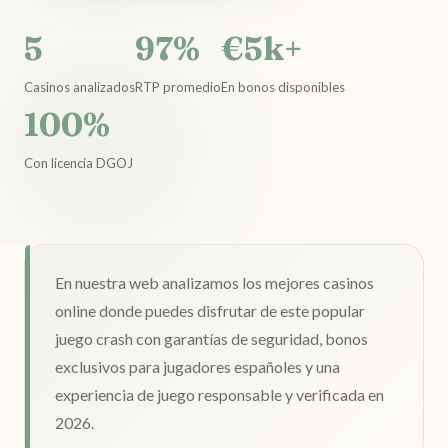
5
97%
€5k+
Casinos analizados
RTP promedio
En bonos disponibles
100%
Con licencia DGOJ
En nuestra web analizamos los mejores casinos
online donde puedes disfrutar de este popular
juego crash con garantías de seguridad, bonos
exclusivos para jugadores españoles y una
experiencia de juego responsable y verificada en
2026.