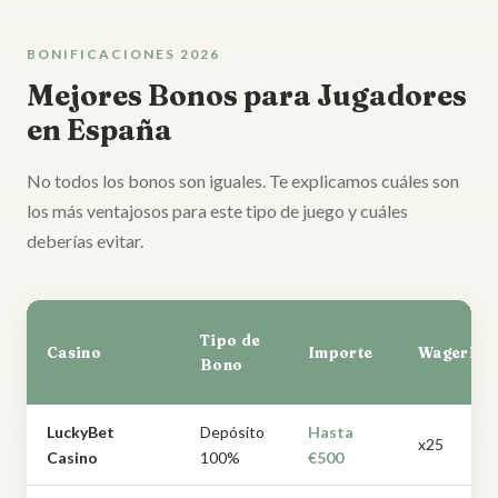
BONIFICACIONES 2026
Mejores Bonos para Jugadores
en España
No todos los bonos son iguales. Te explicamos cuáles son
los más ventajosos para este tipo de juego y cuáles
deberías evitar.
Tipo de
Casino
Importe
Wagering
Bono
LuckyBet
Depósito
Hasta
x25
Casino
100%
€500