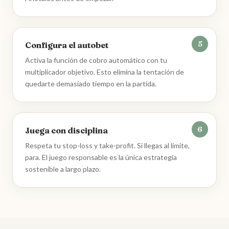
5
Configura el autobet
Activa la función de cobro automático con tu
multiplicador objetivo. Esto elimina la tentación de
quedarte demasiado tiempo en la partida.
6
Juega con disciplina
Respeta tu stop-loss y take-profit. Si llegas al límite,
para. El juego responsable es la única estrategia
sostenible a largo plazo.