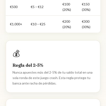
€100
€150
€500
€5 – €12
(20%)
(30%)
€200
€300
€1.000+
€10 – €25
(20%)
(30%)
💰
Regla del 2-5%
Nunca apuestes más del 2-5% de tu saldo total en una
sola ronda de este juego crash. Esta regla protege tu
banca ante racha de pérdidas.