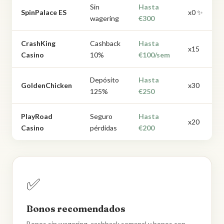
Sin
Hasta
SpinPalace ES
x0 ✨
wagering
€300
CrashKing
Cashback
Hasta
x15
Casino
10%
€100/sem
Depósito
Hasta
GoldenChicken
x30
125%
€250
PlayRoad
Seguro
Hasta
x20
Casino
pérdidas
€200
✅
Bonos recomendados
Bonos sin wagering, cashback semanal y bonos con