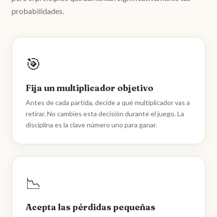
probabilidades.
🎯
Fija un multiplicador objetivo
Antes de cada partida, decide a qué multiplicador vas a
retirar. No cambies esta decisión durante el juego. La
disciplina es la clave número uno para ganar.
📉
Acepta las pérdidas pequeñas