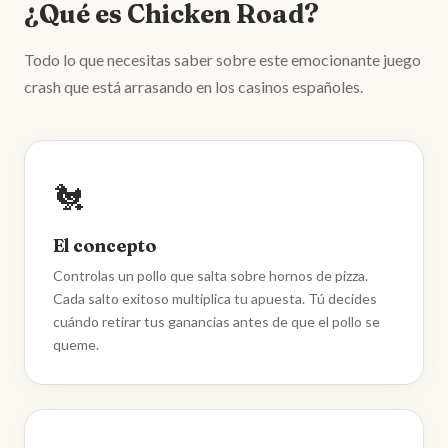
¿Qué es Chicken Road?
Todo lo que necesitas saber sobre este emocionante juego
crash que está arrasando en los casinos españoles.
🐔
El concepto
Controlas un pollo que salta sobre hornos de pizza.
Cada salto exitoso multiplica tu apuesta. Tú decides
cuándo retirar tus ganancias antes de que el pollo se
queme.