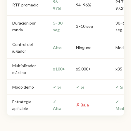
96–
94.7–
RTP promedio
94–96%
97%
97.3%
Duración por
5–30
30–60
3–10 seg
ronda
seg
seg
Control del
Alto
Ninguno
Medio
jugador
Multiplicador
x100+
x5.000+
x35
máximo
Modo demo
✓ Sí
✓ Sí
✓ Sí
Estrategia
✓
✓
✗ Baja
aplicable
Alta
Media