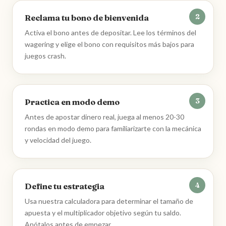
2
Reclama tu bono de bienvenida
Activa el bono antes de depositar. Lee los términos del
wagering y elige el bono con requisitos más bajos para
juegos crash.
3
Practica en modo demo
Antes de apostar dinero real, juega al menos 20-30
rondas en modo demo para familiarizarte con la mecánica
y velocidad del juego.
4
Define tu estrategia
Usa nuestra calculadora para determinar el tamaño de
apuesta y el multiplicador objetivo según tu saldo.
Anótalos antes de empezar.