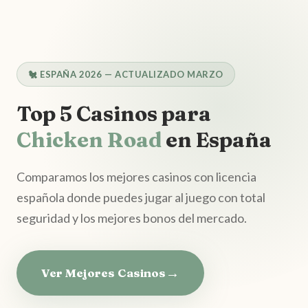
🐔 ESPAÑA 2026 — ACTUALIZADO MARZO
Top 5 Casinos para
Chicken Road
en España
Comparamos los mejores casinos con licencia
española donde puedes jugar al juego con total
seguridad y los mejores bonos del mercado.
→
Ver Mejores Casinos