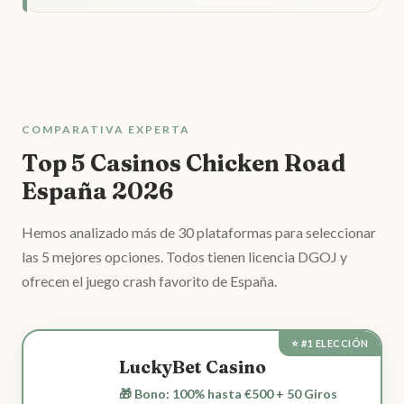
COMPARATIVA EXPERTA
Top 5 Casinos Chicken Road
España 2026
Hemos analizado más de 30 plataformas para seleccionar
las 5 mejores opciones. Todos tienen licencia DGOJ y
ofrecen el juego crash favorito de España.
LuckyBet Casino
🎁 Bono: 100% hasta €500 + 50 Giros