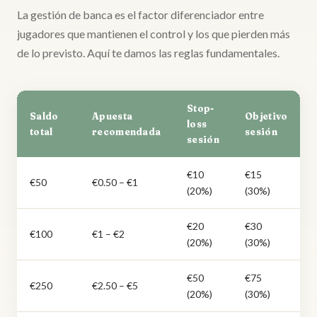
La gestión de banca es el factor diferenciador entre
jugadores que mantienen el control y los que pierden más
de lo previsto. Aquí te damos las reglas fundamentales.
Stop-
Saldo
Apuesta
Objetivo
loss
total
recomendada
sesión
sesión
€10
€15
€50
€0.50 – €1
(20%)
(30%)
€20
€30
€100
€1 – €2
(20%)
(30%)
€50
€75
€250
€2.50 – €5
(20%)
(30%)