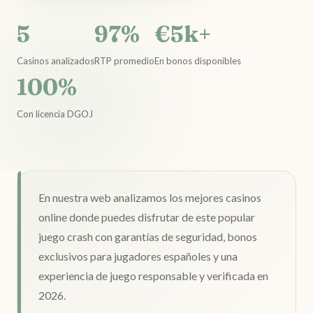
5
97%
€5k+
Casinos analizados
RTP promedio
En bonos disponibles
100%
Con licencia DGOJ
En nuestra web analizamos los mejores casinos
online donde puedes disfrutar de este popular
juego crash con garantías de seguridad, bonos
exclusivos para jugadores españoles y una
experiencia de juego responsable y verificada en
2026.