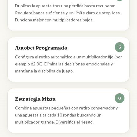
Duplicas la apuesta tras una pérdida hasta recuperar.
Requiere banca suficiente y un límite claro de stop-loss.
Funciona mejor con multiplicadores bajos.
5
Autobet Programado
Configura el retiro automático a un multiplicador fijo (por
ejemplo x2.00). Elimina las decisiones emocionales y
mantiene la disciplina de juego.
6
Estrategia Mixta
Combina apuestas pequeñas con retiro conservador y
una apuesta alta cada 10 rondas buscando un
multiplicador grande. Diversifica el riesgo.