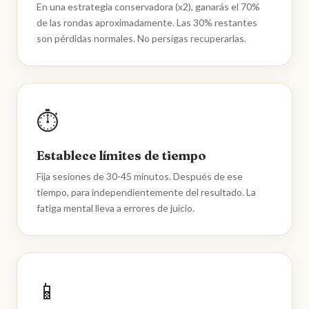
En una estrategia conservadora (x2), ganarás el 70%
de las rondas aproximadamente. Las 30% restantes
son pérdidas normales. No persigas recuperarlas.
⏱️
Establece límites de tiempo
Fija sesiones de 30-45 minutos. Después de ese
tiempo, para independientemente del resultado. La
fatiga mental lleva a errores de juicio.
📱