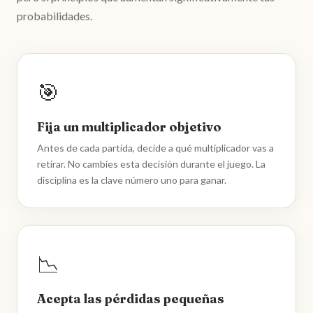
probabilidades.
🎯
Fija un multiplicador objetivo
Antes de cada partida, decide a qué multiplicador vas a
retirar. No cambies esta decisión durante el juego. La
disciplina es la clave número uno para ganar.
📉
Acepta las pérdidas pequeñas