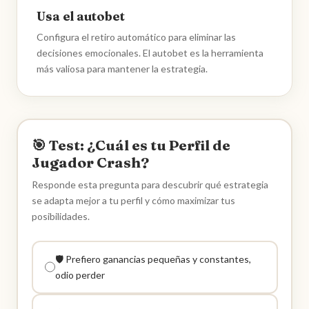
Usa el autobet
Configura el retiro automático para eliminar las
decisiones emocionales. El autobet es la herramienta
más valiosa para mantener la estrategia.
🎯 Test: ¿Cuál es tu Perfil de
Jugador Crash?
Responde esta pregunta para descubrir qué estrategia
se adapta mejor a tu perfil y cómo maximizar tus
posibilidades.
🛡️ Prefiero ganancias pequeñas y constantes,
odio perder