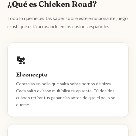
¿Qué es Chicken Road?
Todo lo que necesitas saber sobre este emocionante juego
crash que está arrasando en los casinos españoles.
🐔
El concepto
Controlas un pollo que salta sobre hornos de pizza.
Cada salto exitoso multiplica tu apuesta. Tú decides
cuándo retirar tus ganancias antes de que el pollo se
queme.