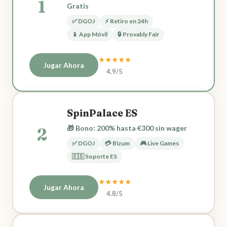
1
Gratis
✅ DGOJ
⚡ Retiro en 24h
📱 App Móvil
🔒 Provably Fair
★★★★★
Jugar Ahora
4.9/5
SpinPalace ES
🎁 Bono: 200% hasta €300 sin wager
2
✅ DGOJ
💳 Bizum
🎮 Live Games
🇪🇸 Soporte ES
★★★★★
Jugar Ahora
4.8/5