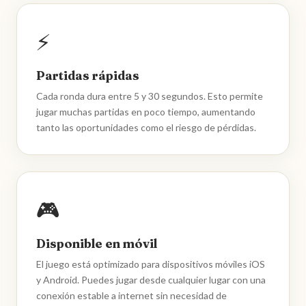
⚡
Partidas rápidas
Cada ronda dura entre 5 y 30 segundos. Esto permite
jugar muchas partidas en poco tiempo, aumentando
tanto las oportunidades como el riesgo de pérdidas.
🎮
Disponible en móvil
El juego está optimizado para dispositivos móviles iOS
y Android. Puedes jugar desde cualquier lugar con una
conexión estable a internet sin necesidad de