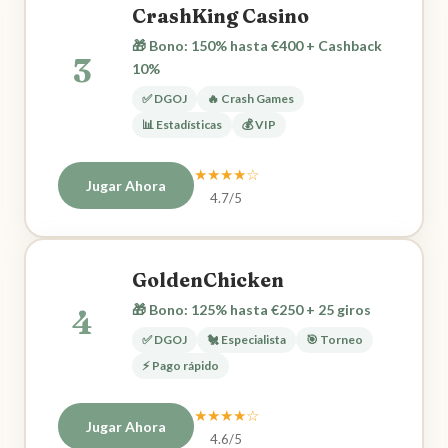
CrashKing Casino
🎁 Bono: 150% hasta €400 + Cashback
3
10%
✅ DGOJ
🔥 Crash Games
📊 Estadísticas
💰 VIP
★★★★☆
Jugar Ahora
4.7/5
GoldenChicken
🎁 Bono: 125% hasta €250 + 25 giros
4
✅ DGOJ
🐔 Especialista
🎯 Torneo
⚡ Pago rápido
★★★★☆
Jugar Ahora
4.6/5