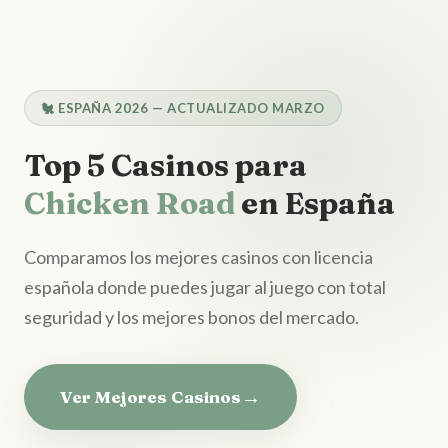
🐔 ESPAÑA 2026 — ACTUALIZADO MARZO
Top 5 Casinos para
Chicken Road
en España
Comparamos los mejores casinos con licencia
española donde puedes jugar al juego con total
seguridad y los mejores bonos del mercado.
→
Ver Mejores Casinos