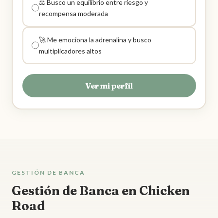
⚖️ Busco un equilibrio entre riesgo y
recompensa moderada
🚀 Me emociona la adrenalina y busco
multiplicadores altos
Ver mi perfil
GESTIÓN DE BANCA
Gestión de Banca en Chicken
Road