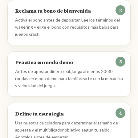
2
Reclama tu bono de bienvenida
Activa el bono antes de depositar. Lee los términos del
wagering y elige el bono con requisitos más bajos para
juegos crash.
3
Practica en modo demo
Antes de apostar dinero real, juega al menos 20-30
rondas en modo demo para familiarizarte con la mecánica
y velocidad del juego.
4
Define tu estrategia
Usa nuestra calculadora para determinar el tamaño de
apuesta y el multiplicador objetivo según tu saldo.
Anótalos antes de empezar.