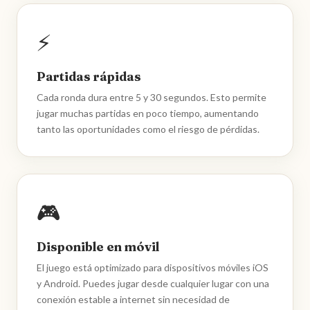
⚡
Partidas rápidas
Cada ronda dura entre 5 y 30 segundos. Esto permite
jugar muchas partidas en poco tiempo, aumentando
tanto las oportunidades como el riesgo de pérdidas.
🎮
Disponible en móvil
El juego está optimizado para dispositivos móviles iOS
y Android. Puedes jugar desde cualquier lugar con una
conexión estable a internet sin necesidad de