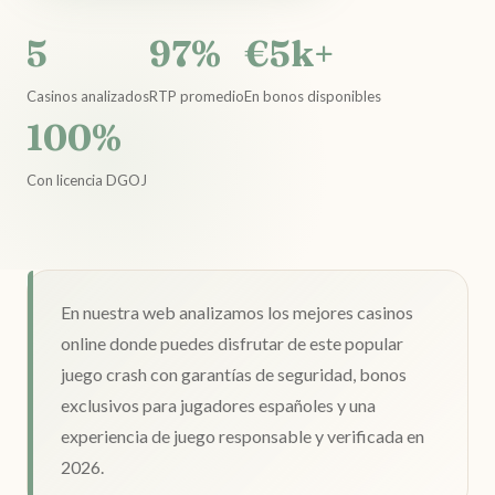
5
97%
€5k+
Casinos analizados
RTP promedio
En bonos disponibles
100%
Con licencia DGOJ
En nuestra web analizamos los mejores casinos
online donde puedes disfrutar de este popular
juego crash con garantías de seguridad, bonos
exclusivos para jugadores españoles y una
experiencia de juego responsable y verificada en
2026.