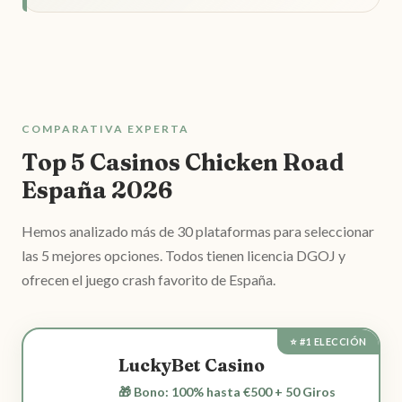
COMPARATIVA EXPERTA
Top 5 Casinos Chicken Road
España 2026
Hemos analizado más de 30 plataformas para seleccionar
las 5 mejores opciones. Todos tienen licencia DGOJ y
ofrecen el juego crash favorito de España.
LuckyBet Casino
🎁 Bono: 100% hasta €500 + 50 Giros