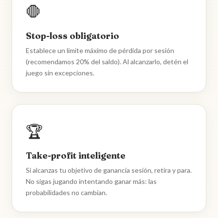
🛑
Stop-loss obligatorio
Establece un límite máximo de pérdida por sesión
(recomendamos 20% del saldo). Al alcanzarlo, detén el
juego sin excepciones.
🏆
Take-profit inteligente
Si alcanzas tu objetivo de ganancia sesión, retira y para.
No sigas jugando intentando ganar más: las
probabilidades no cambian.