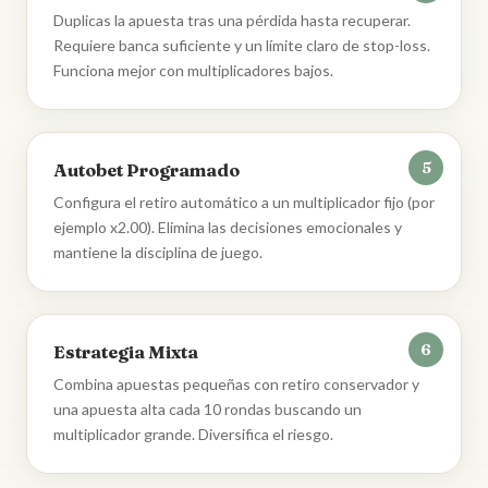
Duplicas la apuesta tras una pérdida hasta recuperar.
Requiere banca suficiente y un límite claro de stop-loss.
Funciona mejor con multiplicadores bajos.
5
Autobet Programado
Configura el retiro automático a un multiplicador fijo (por
ejemplo x2.00). Elimina las decisiones emocionales y
mantiene la disciplina de juego.
6
Estrategia Mixta
Combina apuestas pequeñas con retiro conservador y
una apuesta alta cada 10 rondas buscando un
multiplicador grande. Diversifica el riesgo.