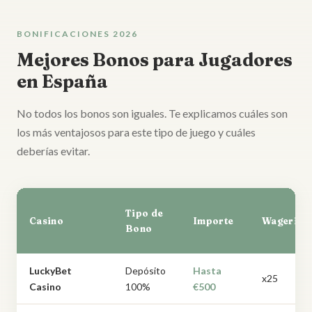
BONIFICACIONES 2026
Mejores Bonos para Jugadores
en España
No todos los bonos son iguales. Te explicamos cuáles son
los más ventajosos para este tipo de juego y cuáles
deberías evitar.
Tipo de
Casino
Importe
Wagering
Bono
LuckyBet
Depósito
Hasta
x25
Casino
100%
€500