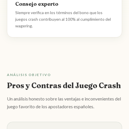
Consejo experto
Siempre verifica en los términos del bono que los
juegos crash contribuyen al 100% al cumplimiento del
wagering.
ANÁLISIS OBJETIVO
Pros y Contras del Juego Crash
Un análisis honesto sobre las ventajas e inconvenientes del
juego favorito de los apostadores españoles.