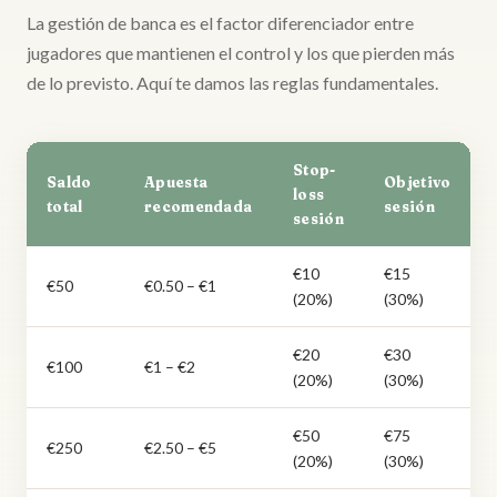
La gestión de banca es el factor diferenciador entre
jugadores que mantienen el control y los que pierden más
de lo previsto. Aquí te damos las reglas fundamentales.
Stop-
Saldo
Apuesta
Objetivo
loss
total
recomendada
sesión
sesión
€10
€15
€50
€0.50 – €1
(20%)
(30%)
€20
€30
€100
€1 – €2
(20%)
(30%)
€50
€75
€250
€2.50 – €5
(20%)
(30%)