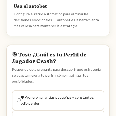
Usa el autobet
Configura el retiro automático para eliminar las
decisiones emocionales. El autobet es la herramienta
más valiosa para mantener la estrategia.
🎯 Test: ¿Cuál es tu Perfil de
Jugador Crash?
Responde esta pregunta para descubrir qué estrategia
se adapta mejor a tu perfil y cómo maximizar tus
posibilidades.
🛡️ Prefiero ganancias pequeñas y constantes,
odio perder