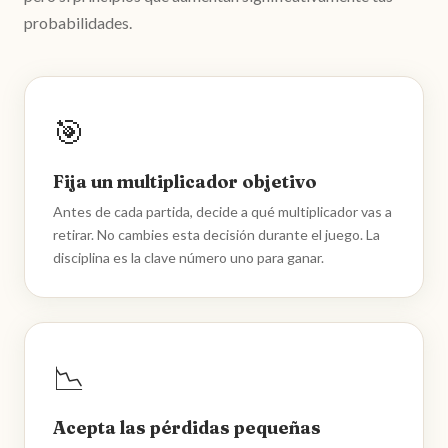
probabilidades.
🎯
Fija un multiplicador objetivo
Antes de cada partida, decide a qué multiplicador vas a
retirar. No cambies esta decisión durante el juego. La
disciplina es la clave número uno para ganar.
📉
Acepta las pérdidas pequeñas