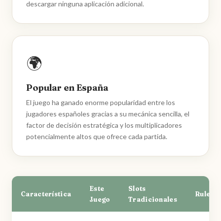
descargar ninguna aplicación adicional.
🌍
Popular en España
El juego ha ganado enorme popularidad entre los
jugadores españoles gracias a su mecánica sencilla, el
factor de decisión estratégica y los multiplicadores
potencialmente altos que ofrece cada partida.
Este
Slots
Característica
Ruleta
Juego
Tradicionales