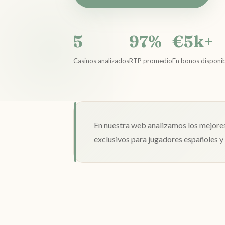
5
97%
€5k+
Casinos analizados
RTP promedio
En bonos disponi
En nuestra web analizamos los mejores
exclusivos para jugadores españoles y 