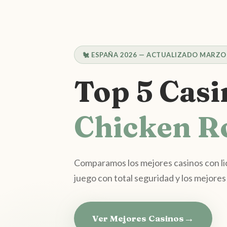
🐔 ESPAÑA 2026 — ACTUALIZADO MARZO
Top 5 Casi
Chicken R
Comparamos los mejores casinos con li
juego con total seguridad y los mejore
→
Ver Mejores Casinos