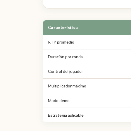
Característica
RTP promedio
Duración por ronda
Control del jugador
Multiplicador máximo
Modo demo
Estrategia aplicable