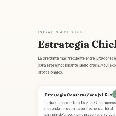
ESTRATEGIA DE JUEGO
Estrategia Chi
La pregunta más frecuente entre jugadores e
para este emocionante juego crash. Aquí ex
profesionales.
Estrategia Conservadora (x1.5–x2
Retira siempre entre x1.5 y x2. Ganas menos
por ronda pero con mayor frecuencia. Ideal
para principiantes y para preservar el saldo a