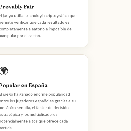
Provably Fair
El juego utiliza tecnología criptográfica que
permite verificar que cada resultado es
completamente aleatorio e imposible de
manipular por el casino.
🌍
Popular en España
El juego ha ganado enorme popularidad
entre los jugadores españoles gracias a su
mecánica sencilla, el factor de decisión
estratégica y los multiplicadores
potencialmente altos que ofrece cada
partida.