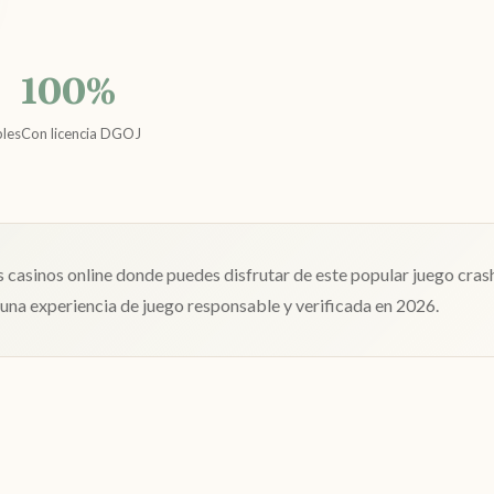
100%
bles
Con licencia DGOJ
 casinos online donde puedes disfrutar de este popular juego cras
una experiencia de juego responsable y verificada en 2026.