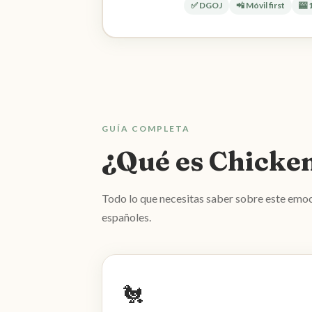
✅ DGOJ
📲 Móvil first
🎰 
GUÍA COMPLETA
¿Qué es Chicke
Todo lo que necesitas saber sobre este emoc
españoles.
🐔