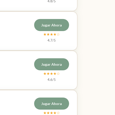
4.8/5
Jugar Ahora
★★★★☆
4.7/5
Jugar Ahora
★★★★☆
4.6/5
Jugar Ahora
★★★★☆