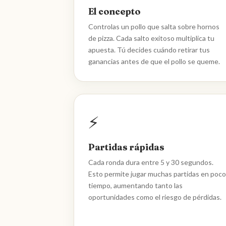
El concepto
Controlas un pollo que salta sobre hornos
de pizza. Cada salto exitoso multiplica tu
apuesta. Tú decides cuándo retirar tus
ganancias antes de que el pollo se queme.
⚡
Partidas rápidas
Cada ronda dura entre 5 y 30 segundos.
Esto permite jugar muchas partidas en poco
tiempo, aumentando tanto las
oportunidades como el riesgo de pérdidas.