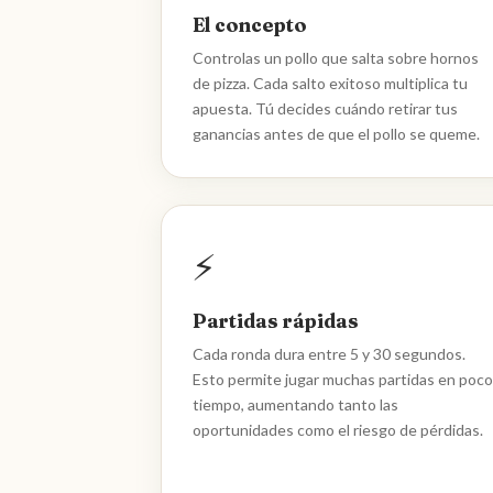
El concepto
Controlas un pollo que salta sobre hornos
de pizza. Cada salto exitoso multiplica tu
apuesta. Tú decides cuándo retirar tus
ganancias antes de que el pollo se queme.
⚡
Partidas rápidas
Cada ronda dura entre 5 y 30 segundos.
Esto permite jugar muchas partidas en poco
tiempo, aumentando tanto las
oportunidades como el riesgo de pérdidas.