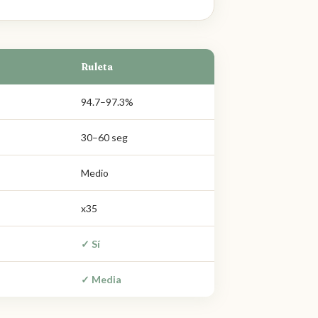
Ruleta
94.7–97.3%
30–60 seg
Medio
x35
✓ Sí
✓ Media