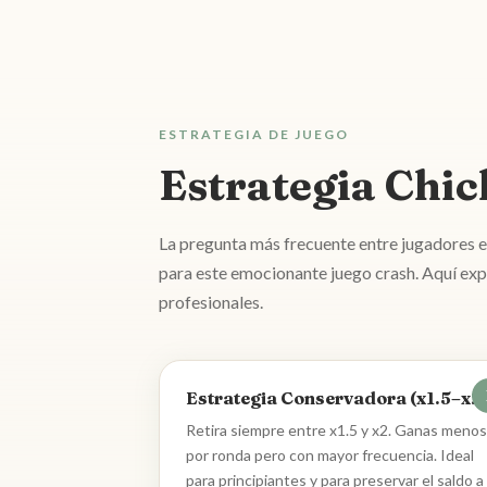
ESTRATEGIA DE JUEGO
Estrategia Chi
La pregunta más frecuente entre jugadores e
para este emocionante juego crash. Aquí ex
profesionales.
Estrategia Conservadora (x1.5–x2
Retira siempre entre x1.5 y x2. Ganas menos
por ronda pero con mayor frecuencia. Ideal
para principiantes y para preservar el saldo a