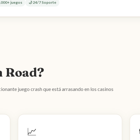
1000+ juegos
🌙 24/7 Soporte
n Road?
ionante juego crash que está arrasando en los casinos
📈