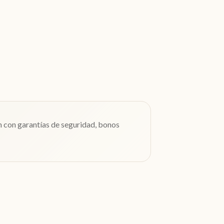
h con garantías de seguridad, bonos