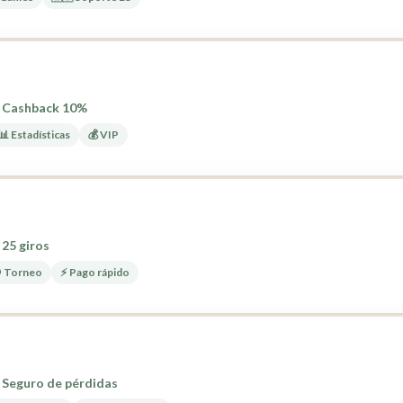
+ Cashback 10%
📊 Estadísticas
💰 VIP
25 giros
 Torneo
⚡ Pago rápido
 Seguro de pérdidas