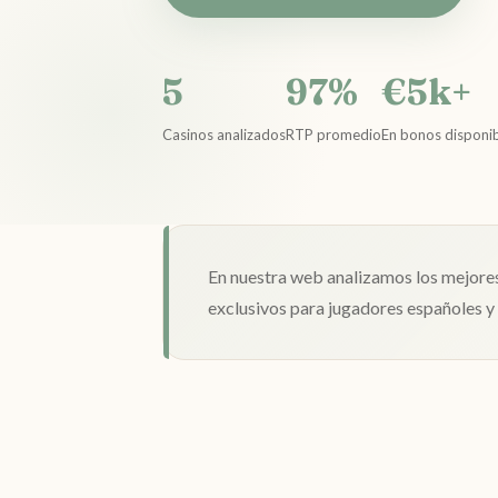
5
97%
€5k+
Casinos analizados
RTP promedio
En bonos disponi
En nuestra web analizamos los mejores
exclusivos para jugadores españoles y 