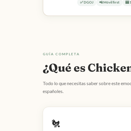
✅ DGOJ
📲 Móvil first
🎰 
GUÍA COMPLETA
¿Qué es Chicke
Todo lo que necesitas saber sobre este emoc
españoles.
🐔