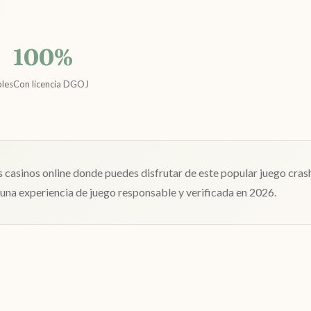
100%
bles
Con licencia DGOJ
 casinos online donde puedes disfrutar de este popular juego cras
una experiencia de juego responsable y verificada en 2026.