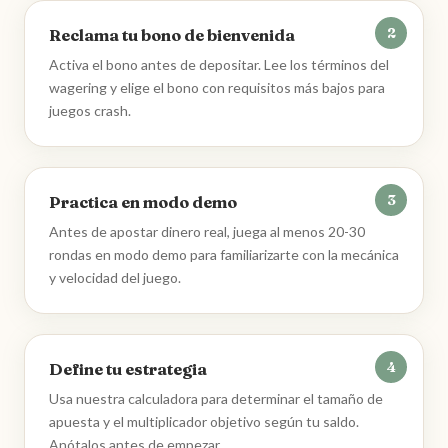
2
Reclama tu bono de bienvenida
Activa el bono antes de depositar. Lee los términos del
wagering y elige el bono con requisitos más bajos para
juegos crash.
3
Practica en modo demo
Antes de apostar dinero real, juega al menos 20-30
rondas en modo demo para familiarizarte con la mecánica
y velocidad del juego.
4
Define tu estrategia
Usa nuestra calculadora para determinar el tamaño de
apuesta y el multiplicador objetivo según tu saldo.
Anótalos antes de empezar.