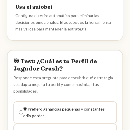
Usa el autobet
Configura el retiro automático para eliminar las
decisiones emocionales. El autobet es la herramienta
más valiosa para mantener la estrategia.
🎯 Test: ¿Cuál es tu Perfil de
Jugador Crash?
Responde esta pregunta para descubrir qué estrategia
se adapta mejor a tu perfil y cómo maximizar tus
posibilidades.
🛡️ Prefiero ganancias pequeñas y constantes,
odio perder