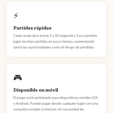
⚡
Partidas rápidas
Cada ronda dura entre 5 y 30 segundos. Esto permite
jugar muchas partidas en poco tiempo, aumentando
tanto las oportunidades como el riesgo de pérdidas.
🎮
Disponible en móvil
El juego está optimizado para dispositivos móviles iOS
y Android. Puedes jugar desde cualquier lugar con una
conexión estable a internet sin necesidad de