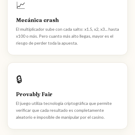
📈
Mecánica crash
El multiplicador sube con cada salto: x1.5, x2, x3... hasta
x100 o más. Pero cuanto más alto llegas, mayor es el
riesgo de perder toda la apuesta.
🔒
Provably Fair
El juego utiliza tecnología criptográfica que permite
verificar que cada resultado es completamente
aleatorio e imposible de manipular por el casino.