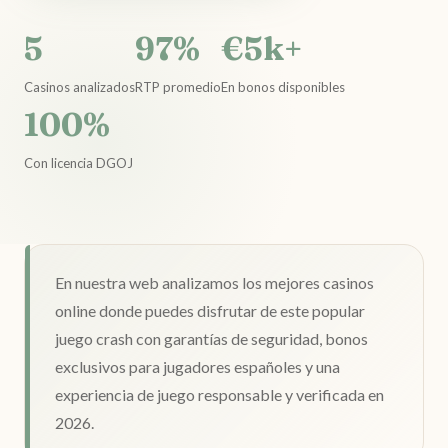
5
97%
€5k+
Casinos analizados
RTP promedio
En bonos disponibles
100%
Con licencia DGOJ
En nuestra web analizamos los mejores casinos
online donde puedes disfrutar de este popular
juego crash con garantías de seguridad, bonos
exclusivos para jugadores españoles y una
experiencia de juego responsable y verificada en
2026.