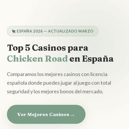
🐔 ESPAÑA 2026 — ACTUALIZADO MARZO
Top 5 Casinos para
Chicken Road
en España
Comparamos los mejores casinos con licencia
española donde puedes jugar al juego con total
seguridad y los mejores bonos del mercado.
→
Ver Mejores Casinos