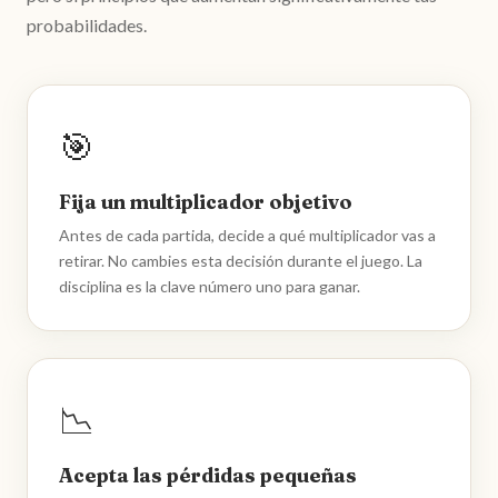
probabilidades.
🎯
Fija un multiplicador objetivo
Antes de cada partida, decide a qué multiplicador vas a
retirar. No cambies esta decisión durante el juego. La
disciplina es la clave número uno para ganar.
📉
Acepta las pérdidas pequeñas