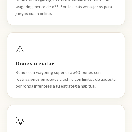
wagering menor de x25. Son los más ventajosos para
juegos crash online.
⚠️
Bonos a evitar
Bonos con wagering superior a x40, bonos con
restricciones en juegos crash, o con límites de apuesta
por ronda inferiores a tu estrategia habitual.
💡