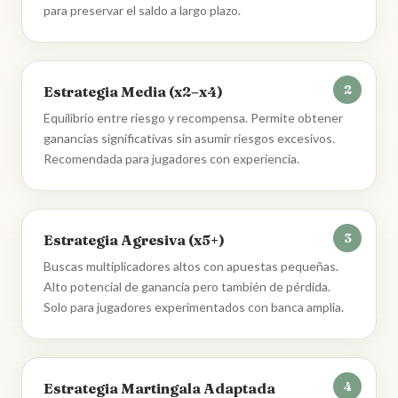
para preservar el saldo a largo plazo.
2
Estrategia Media (x2–x4)
Equilibrio entre riesgo y recompensa. Permite obtener
ganancias significativas sin asumir riesgos excesivos.
Recomendada para jugadores con experiencia.
3
Estrategia Agresiva (x5+)
Buscas multiplicadores altos con apuestas pequeñas.
Alto potencial de ganancia pero también de pérdida.
Solo para jugadores experimentados con banca amplia.
4
Estrategia Martingala Adaptada