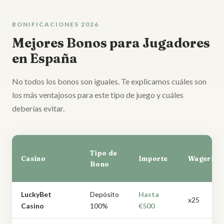
BONIFICACIONES 2026
Mejores Bonos para Jugadores
en España
No todos los bonos son iguales. Te explicamos cuáles son
los más ventajosos para este tipo de juego y cuáles
deberías evitar.
Tipo de
Casino
Importe
Wagering
Bono
LuckyBet
Depósito
Hasta
x25
Casino
100%
€500