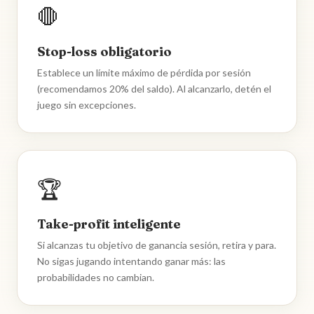
🛑
Stop-loss obligatorio
Establece un límite máximo de pérdida por sesión
(recomendamos 20% del saldo). Al alcanzarlo, detén el
juego sin excepciones.
🏆
Take-profit inteligente
Si alcanzas tu objetivo de ganancia sesión, retira y para.
No sigas jugando intentando ganar más: las
probabilidades no cambian.