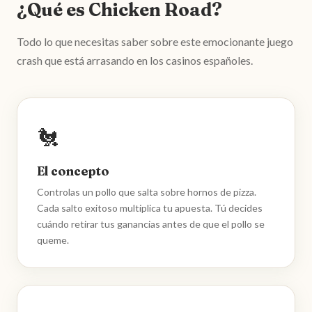
¿Qué es Chicken Road?
Todo lo que necesitas saber sobre este emocionante juego
crash que está arrasando en los casinos españoles.
🐔
El concepto
Controlas un pollo que salta sobre hornos de pizza.
Cada salto exitoso multiplica tu apuesta. Tú decides
cuándo retirar tus ganancias antes de que el pollo se
queme.