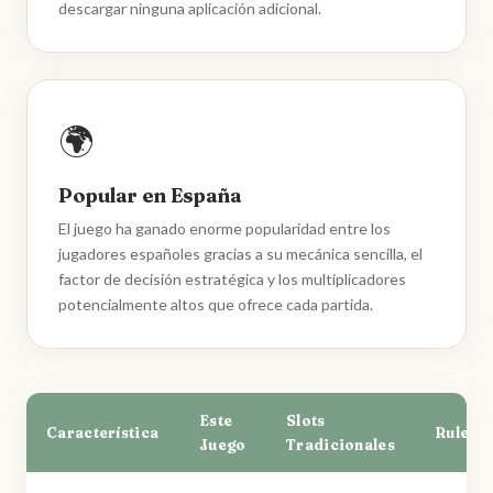
descargar ninguna aplicación adicional.
🌍
Popular en España
El juego ha ganado enorme popularidad entre los
jugadores españoles gracias a su mecánica sencilla, el
factor de decisión estratégica y los multiplicadores
potencialmente altos que ofrece cada partida.
Este
Slots
Característica
Ruleta
Juego
Tradicionales