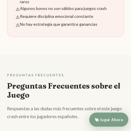
raros
Algunos bonos no son válidos para juegos crash
⚠️
Requiere disciplina emocional constante
⚠️
No hay estrategia que garantice ganancias
⚠️
PREGUNTAS FRECUENTES
Preguntas Frecuentes sobre el
Juego
Respuestas a las dudas más frecuentes sobre el este juego
crash entre los jugadores españoles.
🐔 Jugar Ahora