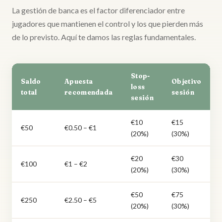
La gestión de banca es el factor diferenciador entre
jugadores que mantienen el control y los que pierden más
de lo previsto. Aquí te damos las reglas fundamentales.
Stop-
Saldo
Apuesta
Objetivo
loss
total
recomendada
sesión
sesión
€10
€15
€50
€0.50 – €1
(20%)
(30%)
€20
€30
€100
€1 – €2
(20%)
(30%)
€50
€75
€250
€2.50 – €5
(20%)
(30%)