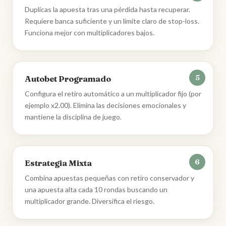
Duplicas la apuesta tras una pérdida hasta recuperar.
Requiere banca suficiente y un límite claro de stop-loss.
Funciona mejor con multiplicadores bajos.
5
Autobet Programado
Configura el retiro automático a un multiplicador fijo (por
ejemplo x2.00). Elimina las decisiones emocionales y
mantiene la disciplina de juego.
6
Estrategia Mixta
Combina apuestas pequeñas con retiro conservador y
una apuesta alta cada 10 rondas buscando un
multiplicador grande. Diversifica el riesgo.