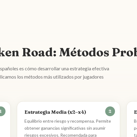
cken Road: Métodos Pr
spañoles es cómo desarrollar una estrategia efectiva
plicamos los métodos más utilizados por jugadores
1
2
)
Estrategia Media (x2–x4)
E
Equilibrio entre riesgo y recompensa. Permite
B
obtener ganancias significativas sin asumir
p
riesgos excesivos. Recomendada para
t