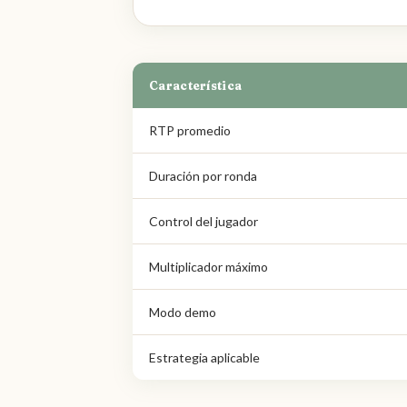
Característica
RTP promedio
Duración por ronda
Control del jugador
Multiplicador máximo
Modo demo
Estrategia aplicable