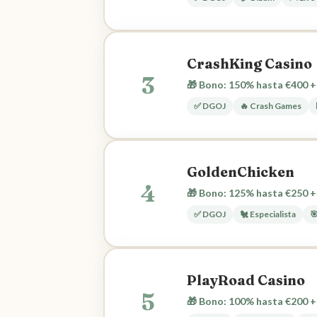
CrashKing Casino
3
🎁 Bono: 150% hasta €400 
✅ DGOJ
🔥 Crash Games
GoldenChicken
4
🎁 Bono: 125% hasta €250 + 
✅ DGOJ
🐔 Especialista

PlayRoad Casino
5
🎁 Bono: 100% hasta €200 +