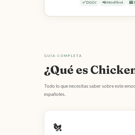
✅ DGOJ
📲 Móvil first
🎰 
GUÍA COMPLETA
¿Qué es Chicke
Todo lo que necesitas saber sobre este emoc
españoles.
🐔