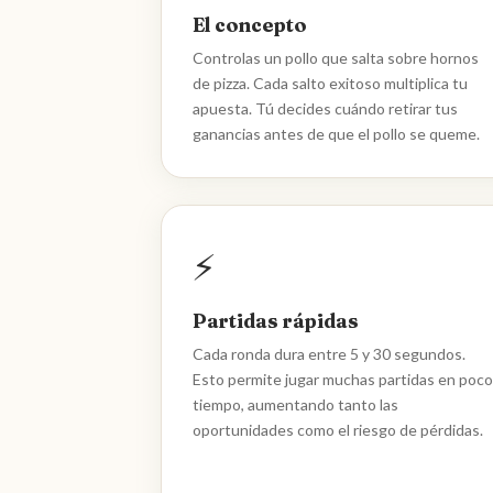
El concepto
Controlas un pollo que salta sobre hornos
de pizza. Cada salto exitoso multiplica tu
apuesta. Tú decides cuándo retirar tus
ganancias antes de que el pollo se queme.
⚡
Partidas rápidas
Cada ronda dura entre 5 y 30 segundos.
Esto permite jugar muchas partidas en poco
tiempo, aumentando tanto las
oportunidades como el riesgo de pérdidas.