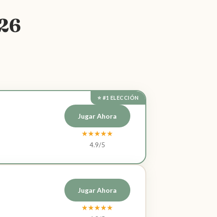
026
Jugar Ahora
★★★★★
4.9/5
Jugar Ahora
★★★★★