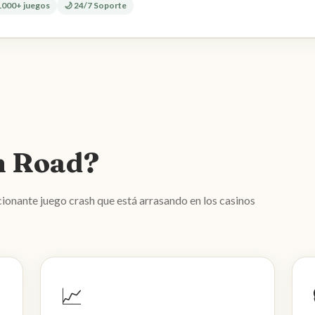
1000+ juegos
🌙 24/7 Soporte
n Road?
ionante juego crash que está arrasando en los casinos
📈