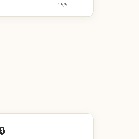
4.5/5
🔒