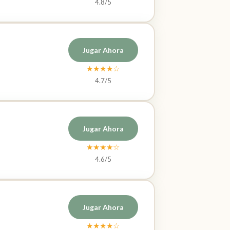
4.8/5
Jugar Ahora
★★★★☆
4.7/5
Jugar Ahora
★★★★☆
4.6/5
Jugar Ahora
★★★★☆