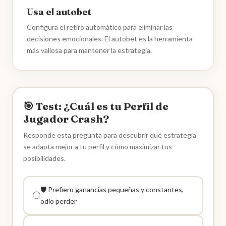
Usa el autobet
Configura el retiro automático para eliminar las
decisiones emocionales. El autobet es la herramienta
más valiosa para mantener la estrategia.
🎯 Test: ¿Cuál es tu Perfil de
Jugador Crash?
Responde esta pregunta para descubrir qué estrategia
se adapta mejor a tu perfil y cómo maximizar tus
posibilidades.
🛡️ Prefiero ganancias pequeñas y constantes,
odio perder