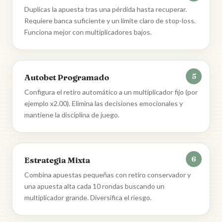
Duplicas la apuesta tras una pérdida hasta recuperar.
Requiere banca suficiente y un límite claro de stop-loss.
Funciona mejor con multiplicadores bajos.
5
Autobet Programado
Configura el retiro automático a un multiplicador fijo (por
ejemplo x2.00). Elimina las decisiones emocionales y
mantiene la disciplina de juego.
6
Estrategia Mixta
Combina apuestas pequeñas con retiro conservador y
una apuesta alta cada 10 rondas buscando un
multiplicador grande. Diversifica el riesgo.