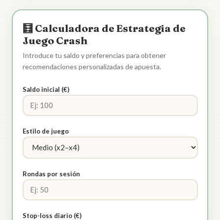
🧮 Calculadora de Estrategia de
Juego Crash
Introduce tu saldo y preferencias para obtener
recomendaciones personalizadas de apuesta.
Saldo inicial (€)
Estilo de juego
Rondas por sesión
Stop-loss diario (€)