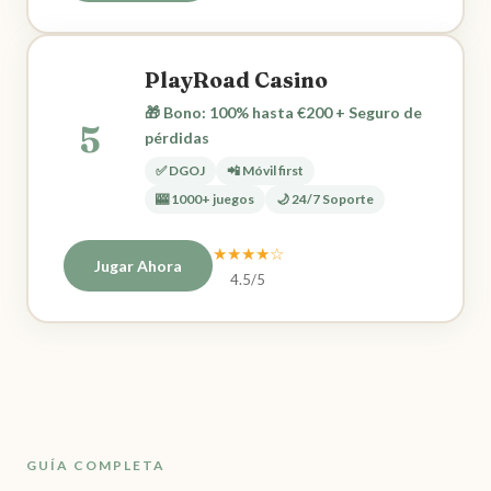
PlayRoad Casino
🎁 Bono: 100% hasta €200 + Seguro de
5
pérdidas
✅ DGOJ
📲 Móvil first
🎰 1000+ juegos
🌙 24/7 Soporte
★★★★☆
Jugar Ahora
4.5/5
GUÍA COMPLETA