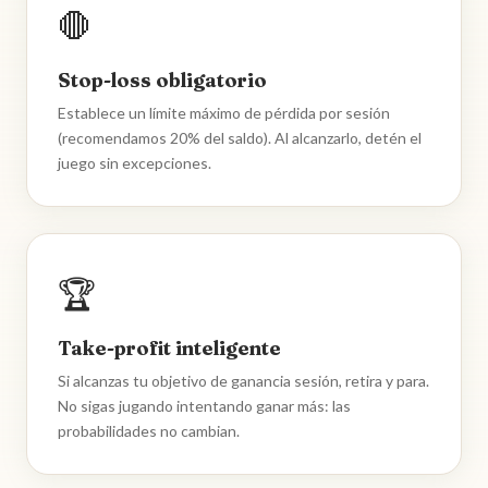
🛑
Stop-loss obligatorio
Establece un límite máximo de pérdida por sesión
(recomendamos 20% del saldo). Al alcanzarlo, detén el
juego sin excepciones.
🏆
Take-profit inteligente
Si alcanzas tu objetivo de ganancia sesión, retira y para.
No sigas jugando intentando ganar más: las
probabilidades no cambian.