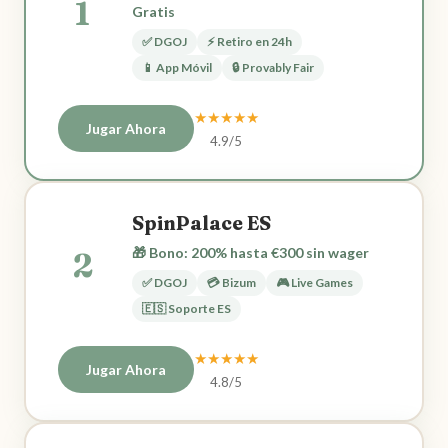
1
Gratis
✅ DGOJ
⚡ Retiro en 24h
📱 App Móvil
🔒 Provably Fair
★★★★★
Jugar Ahora
4.9/5
SpinPalace ES
🎁 Bono: 200% hasta €300 sin wager
2
✅ DGOJ
💳 Bizum
🎮 Live Games
🇪🇸 Soporte ES
★★★★★
Jugar Ahora
4.8/5