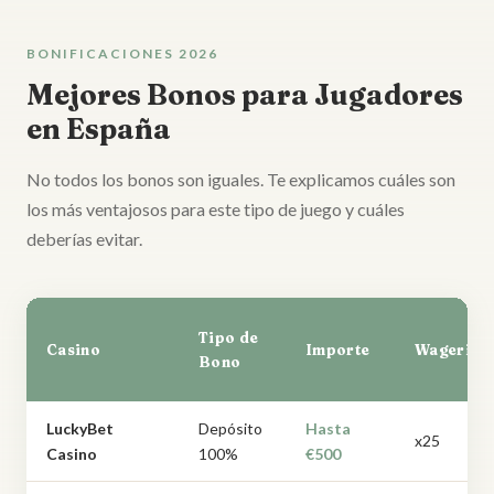
BONIFICACIONES 2026
Mejores Bonos para Jugadores
en España
No todos los bonos son iguales. Te explicamos cuáles son
los más ventajosos para este tipo de juego y cuáles
deberías evitar.
Tipo de
Casino
Importe
Wagering
Bono
LuckyBet
Depósito
Hasta
x25
Casino
100%
€500