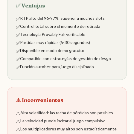
✅ Ventajas
RTP alto del 96-97%, superior a muchos slots
✅
Control total sobre el momento de retirada
✅
Tecnología Provably Fair verificable
✅
Partidas muy rápidas (5-30 segundos)
✅
Disponible en modo demo gratuito
✅
Compatible con estrategias de gestión de riesgo
✅
Función autobet para juego disciplinado
✅
⚠️ Inconvenientes
Alta volatilidad: las racha de pérdidas son posibles
⚠️
La velocidad puede incitar al juego compulsivo
⚠️
Los multiplicadores muy altos son estadísticamente
⚠️