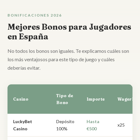
BONIFICACIONES 2026
Mejores Bonos para Jugadores
en España
No todos los bonos son iguales. Te explicamos cuáles son
los más ventajosos para este tipo de juego y cuáles
deberías evitar.
Tipo de
Casino
Importe
Wagering
Bono
LuckyBet
Depósito
Hasta
x25
Casino
100%
€500