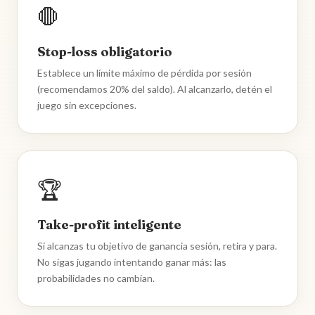
🛑
Stop-loss obligatorio
Establece un límite máximo de pérdida por sesión
(recomendamos 20% del saldo). Al alcanzarlo, detén el
juego sin excepciones.
🏆
Take-profit inteligente
Si alcanzas tu objetivo de ganancia sesión, retira y para.
No sigas jugando intentando ganar más: las
probabilidades no cambian.