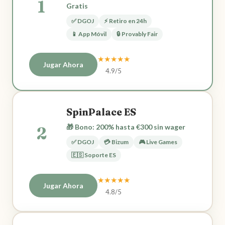
1
Gratis
✅ DGOJ
⚡ Retiro en 24h
📱 App Móvil
🔒 Provably Fair
★★★★★
Jugar Ahora
4.9/5
SpinPalace ES
🎁 Bono: 200% hasta €300 sin wager
2
✅ DGOJ
💳 Bizum
🎮 Live Games
🇪🇸 Soporte ES
★★★★★
Jugar Ahora
4.8/5