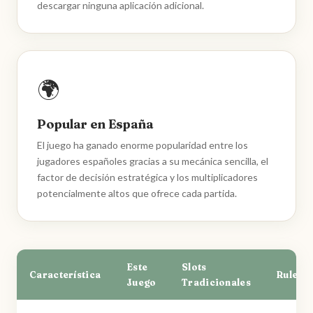
descargar ninguna aplicación adicional.
🌍
Popular en España
El juego ha ganado enorme popularidad entre los
jugadores españoles gracias a su mecánica sencilla, el
factor de decisión estratégica y los multiplicadores
potencialmente altos que ofrece cada partida.
Este
Slots
Característica
Ruleta
Juego
Tradicionales