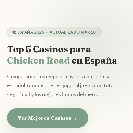
🐔 ESPAÑA 2026 — ACTUALIZADO MARZO
Top 5 Casinos para
Chicken Road
en España
Comparamos los mejores casinos con licencia
española donde puedes jugar al juego con total
seguridad y los mejores bonos del mercado.
→
Ver Mejores Casinos