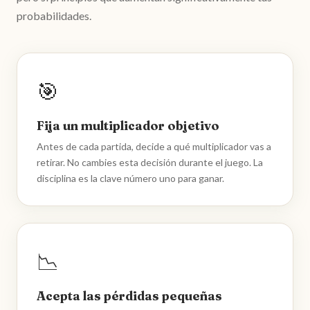
probabilidades.
🎯
Fija un multiplicador objetivo
Antes de cada partida, decide a qué multiplicador vas a
retirar. No cambies esta decisión durante el juego. La
disciplina es la clave número uno para ganar.
📉
Acepta las pérdidas pequeñas