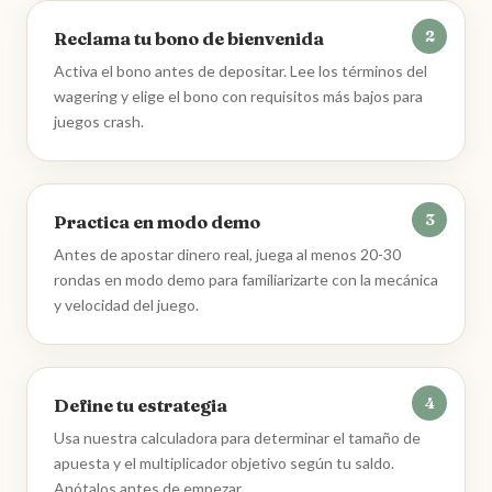
2
Reclama tu bono de bienvenida
Activa el bono antes de depositar. Lee los términos del
wagering y elige el bono con requisitos más bajos para
juegos crash.
3
Practica en modo demo
Antes de apostar dinero real, juega al menos 20-30
rondas en modo demo para familiarizarte con la mecánica
y velocidad del juego.
4
Define tu estrategia
Usa nuestra calculadora para determinar el tamaño de
apuesta y el multiplicador objetivo según tu saldo.
Anótalos antes de empezar.