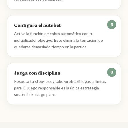
5
Configura el autobet
Activa la función de cobro automático con tu
multiplicador objetivo. Esto elimina la tentación de
quedarte demasiado tiempo en la partida.
6
Juega con disciplina
Respeta tu stop-loss y take-profit. Si llegas al límite,
para. El juego responsable es la única estrategia
sostenible a largo plazo.