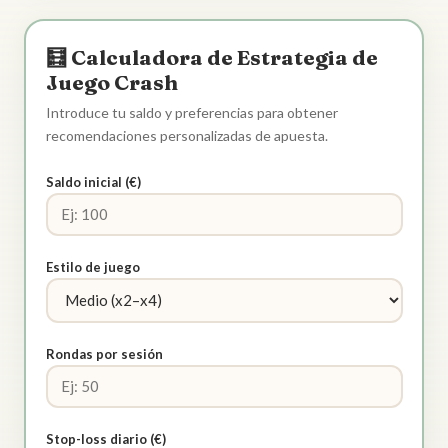
🧮 Calculadora de Estrategia de
Juego Crash
Introduce tu saldo y preferencias para obtener
recomendaciones personalizadas de apuesta.
Saldo inicial (€)
Estilo de juego
Rondas por sesión
Stop-loss diario (€)