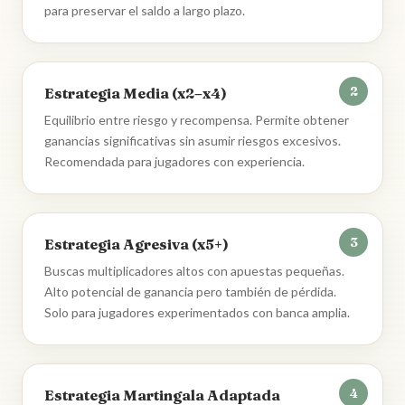
para preservar el saldo a largo plazo.
2
Estrategia Media (x2–x4)
Equilibrio entre riesgo y recompensa. Permite obtener
ganancias significativas sin asumir riesgos excesivos.
Recomendada para jugadores con experiencia.
3
Estrategia Agresiva (x5+)
Buscas multiplicadores altos con apuestas pequeñas.
Alto potencial de ganancia pero también de pérdida.
Solo para jugadores experimentados con banca amplia.
4
Estrategia Martingala Adaptada