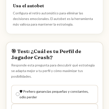
Usa el autobet
Configura el retiro automático para eliminar las
decisiones emocionales. El autobet es la herramienta
más valiosa para mantener la estrategia.
🎯 Test: ¿Cuál es tu Perfil de
Jugador Crash?
Responde esta pregunta para descubrir qué estrategia
se adapta mejor a tu perfil y cómo maximizar tus
posibilidades.
🛡️ Prefiero ganancias pequeñas y constantes,
odio perder