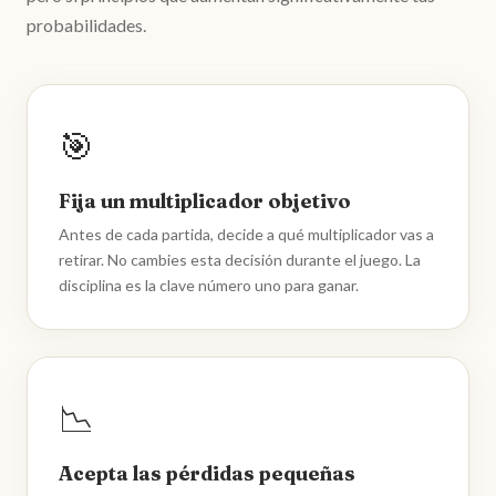
probabilidades.
🎯
Fija un multiplicador objetivo
Antes de cada partida, decide a qué multiplicador vas a
retirar. No cambies esta decisión durante el juego. La
disciplina es la clave número uno para ganar.
📉
Acepta las pérdidas pequeñas