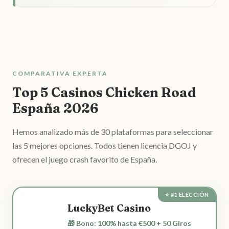
COMPARATIVA EXPERTA
Top 5 Casinos Chicken Road
España 2026
Hemos analizado más de 30 plataformas para seleccionar
las 5 mejores opciones. Todos tienen licencia DGOJ y
ofrecen el juego crash favorito de España.
LuckyBet Casino
🎁 Bono: 100% hasta €500 + 50 Giros