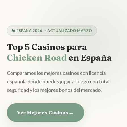
🐔 ESPAÑA 2026 — ACTUALIZADO MARZO
Top 5 Casinos para
Chicken Road
en España
Comparamos los mejores casinos con licencia
española donde puedes jugar al juego con total
seguridad y los mejores bonos del mercado.
→
Ver Mejores Casinos