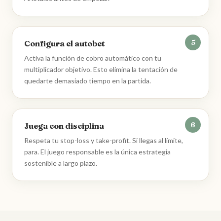
5
Configura el autobet
Activa la función de cobro automático con tu
multiplicador objetivo. Esto elimina la tentación de
quedarte demasiado tiempo en la partida.
6
Juega con disciplina
Respeta tu stop-loss y take-profit. Si llegas al límite,
para. El juego responsable es la única estrategia
sostenible a largo plazo.