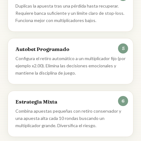
Duplicas la apuesta tras una pérdida hasta recuperar.
Requiere banca suficiente y un límite claro de stop-loss.
Funciona mejor con multiplicadores bajos.
5
Autobet Programado
Configura el retiro automático a un multiplicador fijo (por
ejemplo x2.00). Elimina las decisiones emocionales y
mantiene la disciplina de juego.
6
Estrategia Mixta
Combina apuestas pequeñas con retiro conservador y
una apuesta alta cada 10 rondas buscando un
multiplicador grande. Diversifica el riesgo.