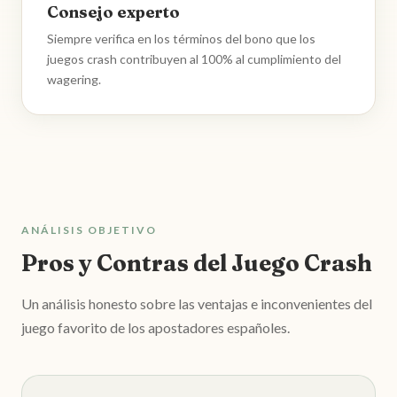
Consejo experto
Siempre verifica en los términos del bono que los
juegos crash contribuyen al 100% al cumplimiento del
wagering.
ANÁLISIS OBJETIVO
Pros y Contras del Juego Crash
Un análisis honesto sobre las ventajas e inconvenientes del
juego favorito de los apostadores españoles.