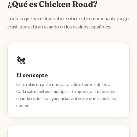
¿Qué es Chicken Road?
Todo lo que necesitas saber sobre este emocionante juego
crash que está arrasando en los casinos españoles.
🐔
El concepto
Controlas un pollo que salta sobre hornos de pizza.
Cada salto exitoso multiplica tu apuesta. Tú decides
cuándo retirar tus ganancias antes de que el pollo se
queme.