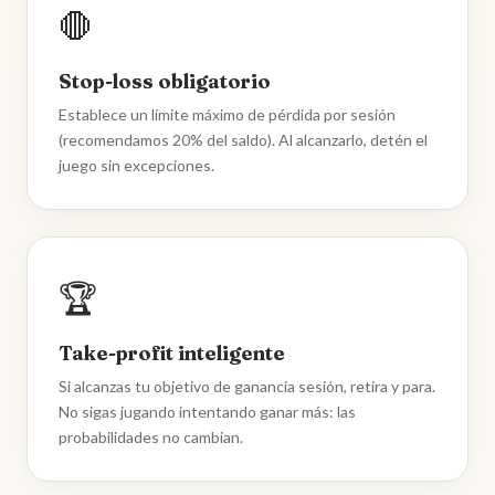
🛑
Stop-loss obligatorio
Establece un límite máximo de pérdida por sesión
(recomendamos 20% del saldo). Al alcanzarlo, detén el
juego sin excepciones.
🏆
Take-profit inteligente
Si alcanzas tu objetivo de ganancia sesión, retira y para.
No sigas jugando intentando ganar más: las
probabilidades no cambian.