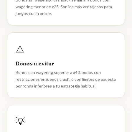
wagering menor de x25. Son los más ventajosos para
juegos crash online.
⚠️
Bonos a evitar
Bonos con wagering superior a x40, bonos con
restricciones en juegos crash, o con límites de apuesta
por ronda inferiores a tu estrategia habitual.
💡