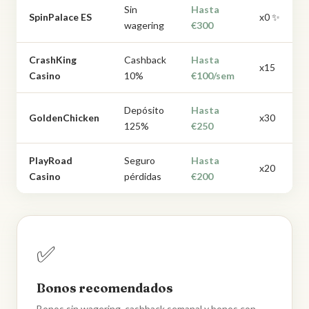
Sin
Hasta
SpinPalace ES
x0 ✨
wagering
€300
CrashKing
Cashback
Hasta
x15
Casino
10%
€100/sem
Depósito
Hasta
GoldenChicken
x30
125%
€250
PlayRoad
Seguro
Hasta
x20
Casino
pérdidas
€200
✅
Bonos recomendados
Bonos sin wagering, cashback semanal y bonos con