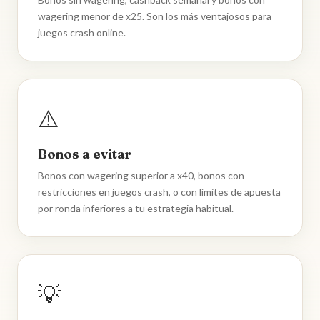
wagering menor de x25. Son los más ventajosos para
juegos crash online.
⚠️
Bonos a evitar
Bonos con wagering superior a x40, bonos con
restricciones en juegos crash, o con límites de apuesta
por ronda inferiores a tu estrategia habitual.
💡