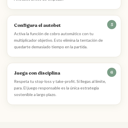
5
Configura el autobet
Activa la función de cobro automático con tu
multiplicador objetivo. Esto elimina la tentación de
quedarte demasiado tiempo en la partida.
6
Juega con disciplina
Respeta tu stop-loss y take-profit. Si llegas al límite,
para. El juego responsable es la única estrategia
sostenible a largo plazo.