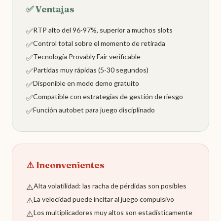
✅ Ventajas
RTP alto del 96-97%, superior a muchos slots
✅
Control total sobre el momento de retirada
✅
Tecnología Provably Fair verificable
✅
Partidas muy rápidas (5-30 segundos)
✅
Disponible en modo demo gratuito
✅
Compatible con estrategias de gestión de riesgo
✅
Función autobet para juego disciplinado
✅
⚠️ Inconvenientes
Alta volatilidad: las racha de pérdidas son posibles
⚠️
La velocidad puede incitar al juego compulsivo
⚠️
Los multiplicadores muy altos son estadísticamente
⚠️