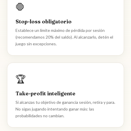
🛑
Stop-loss obligatorio
Establece un límite máximo de pérdida por sesión
(recomendamos 20% del saldo). Al alcanzarlo, detén el
juego sin excepciones.
🏆
Take-profit inteligente
Si alcanzas tu objetivo de ganancia sesión, retira y para.
No sigas jugando intentando ganar más: las
probabilidades no cambian.