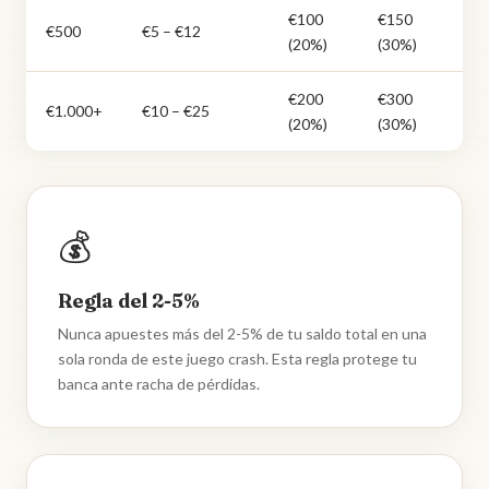
€100
€150
€500
€5 – €12
(20%)
(30%)
€200
€300
€1.000+
€10 – €25
(20%)
(30%)
💰
Regla del 2-5%
Nunca apuestes más del 2-5% de tu saldo total en una
sola ronda de este juego crash. Esta regla protege tu
banca ante racha de pérdidas.