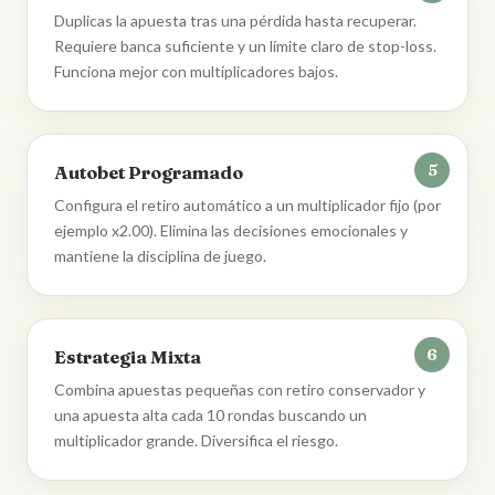
Duplicas la apuesta tras una pérdida hasta recuperar.
Requiere banca suficiente y un límite claro de stop-loss.
Funciona mejor con multiplicadores bajos.
5
Autobet Programado
Configura el retiro automático a un multiplicador fijo (por
ejemplo x2.00). Elimina las decisiones emocionales y
mantiene la disciplina de juego.
6
Estrategia Mixta
Combina apuestas pequeñas con retiro conservador y
una apuesta alta cada 10 rondas buscando un
multiplicador grande. Diversifica el riesgo.