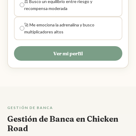
⚖️ Busco un equilibrio entre riesgo y
recompensa moderada
🚀 Me emociona la adrenalina y busco
multiplicadores altos
Ver mi perfil
GESTIÓN DE BANCA
Gestión de Banca en Chicken
Road