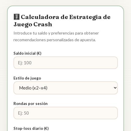
🧮 Calculadora de Estrategia de
Juego Crash
Introduce tu saldo y preferencias para obtener
recomendaciones personalizadas de apuesta.
Saldo inicial (€)
Estilo de juego
Rondas por sesión
Stop-loss diario (€)