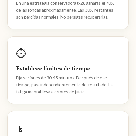
En una estrategia conservadora (x2), ganarás el 70%
de las rondas aproximadamente. Las 30% restantes
son pérdidas normales. No persigas recuperarlas.
⏱️
Establece límites de tiempo
Fija sesiones de 30-45 minutos. Después de ese
tiempo, para independientemente del resultado. La
fatiga mental lleva a errores de juicio.
📱