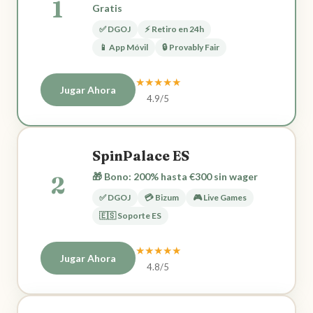
1
Gratis
✅ DGOJ
⚡ Retiro en 24h
📱 App Móvil
🔒 Provably Fair
★★★★★
Jugar Ahora
4.9/5
SpinPalace ES
🎁 Bono: 200% hasta €300 sin wager
2
✅ DGOJ
💳 Bizum
🎮 Live Games
🇪🇸 Soporte ES
★★★★★
Jugar Ahora
4.8/5