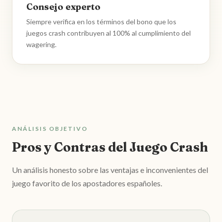
Consejo experto
Siempre verifica en los términos del bono que los
juegos crash contribuyen al 100% al cumplimiento del
wagering.
ANÁLISIS OBJETIVO
Pros y Contras del Juego Crash
Un análisis honesto sobre las ventajas e inconvenientes del
juego favorito de los apostadores españoles.