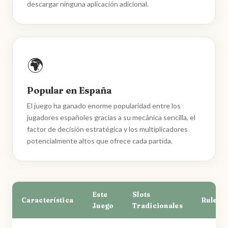
descargar ninguna aplicación adicional.
🌍
Popular en España
El juego ha ganado enorme popularidad entre los
jugadores españoles gracias a su mecánica sencilla, el
factor de decisión estratégica y los multiplicadores
potencialmente altos que ofrece cada partida.
Este
Slots
Característica
Ruleta
Juego
Tradicionales