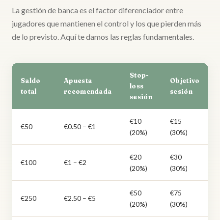
La gestión de banca es el factor diferenciador entre
jugadores que mantienen el control y los que pierden más
de lo previsto. Aquí te damos las reglas fundamentales.
Stop-
Saldo
Apuesta
Objetivo
loss
total
recomendada
sesión
sesión
€10
€15
€50
€0.50 – €1
(20%)
(30%)
€20
€30
€100
€1 – €2
(20%)
(30%)
€50
€75
€250
€2.50 – €5
(20%)
(30%)