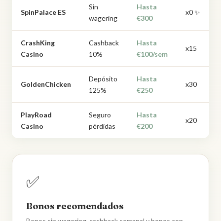
Sin
Hasta
SpinPalace ES
x0 ✨
wagering
€300
CrashKing
Cashback
Hasta
x15
Casino
10%
€100/sem
Depósito
Hasta
GoldenChicken
x30
125%
€250
PlayRoad
Seguro
Hasta
x20
Casino
pérdidas
€200
✅
Bonos recomendados
Bonos sin wagering, cashback semanal y bonos con