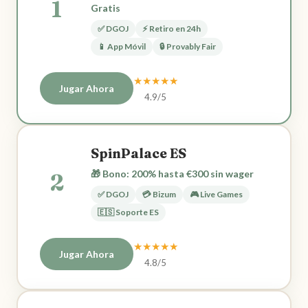
1
Gratis
✅ DGOJ
⚡ Retiro en 24h
📱 App Móvil
🔒 Provably Fair
★★★★★
Jugar Ahora
4.9/5
SpinPalace ES
🎁 Bono: 200% hasta €300 sin wager
2
✅ DGOJ
💳 Bizum
🎮 Live Games
🇪🇸 Soporte ES
★★★★★
Jugar Ahora
4.8/5