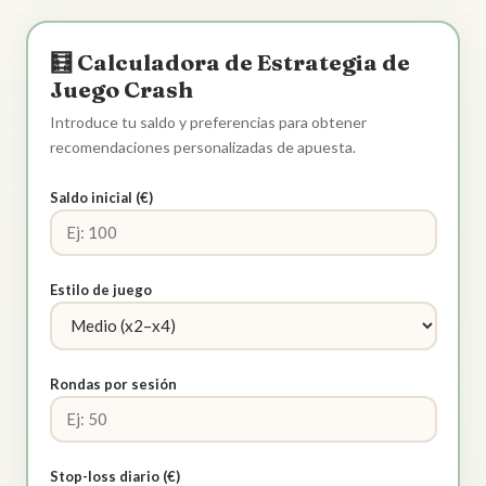
🧮 Calculadora de Estrategia de
Juego Crash
Introduce tu saldo y preferencias para obtener
recomendaciones personalizadas de apuesta.
Saldo inicial (€)
Estilo de juego
Rondas por sesión
Stop-loss diario (€)