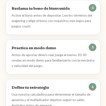
2
Reclama tu bono de bienvenida
Activa el bono antes de depositar. Lee los términos del
wagering y elige el bono con requisitos más bajos para
juegos crash.
3
Practica en modo demo
Antes de apostar dinero real, juega al menos 20-30
rondas en modo demo para familiarizarte con la mecánica
y velocidad del juego.
4
Define tu estrategia
Usa nuestra calculadora para determinar el tamaño de
apuesta y el multiplicador objetivo según tu saldo.
Anótalos antes de empezar.