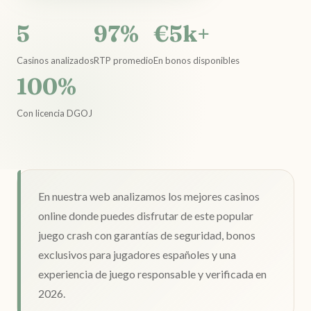
5
97%
€5k+
Casinos analizados
RTP promedio
En bonos disponibles
100%
Con licencia DGOJ
En nuestra web analizamos los mejores casinos
online donde puedes disfrutar de este popular
juego crash con garantías de seguridad, bonos
exclusivos para jugadores españoles y una
experiencia de juego responsable y verificada en
2026.