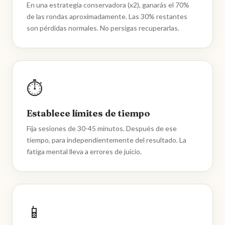
En una estrategia conservadora (x2), ganarás el 70%
de las rondas aproximadamente. Las 30% restantes
son pérdidas normales. No persigas recuperarlas.
⏱️
Establece límites de tiempo
Fija sesiones de 30-45 minutos. Después de ese
tiempo, para independientemente del resultado. La
fatiga mental lleva a errores de juicio.
📱