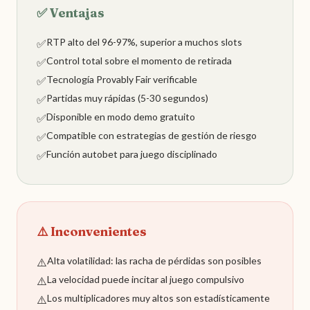
✅ Ventajas
RTP alto del 96-97%, superior a muchos slots
✅
Control total sobre el momento de retirada
✅
Tecnología Provably Fair verificable
✅
Partidas muy rápidas (5-30 segundos)
✅
Disponible en modo demo gratuito
✅
Compatible con estrategias de gestión de riesgo
✅
Función autobet para juego disciplinado
✅
⚠️ Inconvenientes
Alta volatilidad: las racha de pérdidas son posibles
⚠️
La velocidad puede incitar al juego compulsivo
⚠️
Los multiplicadores muy altos son estadísticamente
⚠️