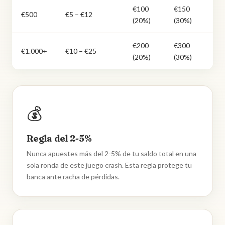
€100
€150
€500
€5 – €12
(20%)
(30%)
€200
€300
€1.000+
€10 – €25
(20%)
(30%)
💰
Regla del 2-5%
Nunca apuestes más del 2-5% de tu saldo total en una
sola ronda de este juego crash. Esta regla protege tu
banca ante racha de pérdidas.