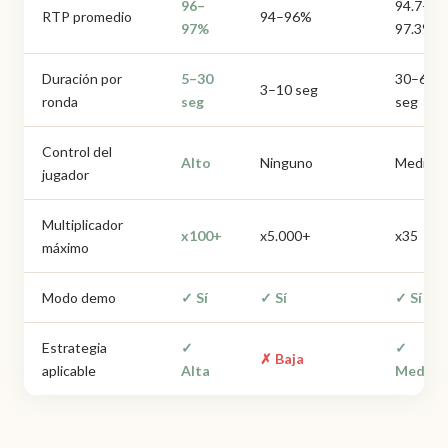
96–
94.7–
RTP promedio
94–96%
97%
97.3%
Duración por
5–30
30–60
3–10 seg
ronda
seg
seg
Control del
Alto
Ninguno
Medio
jugador
Multiplicador
x100+
x5.000+
x35
máximo
Modo demo
✓ Sí
✓ Sí
✓ Sí
Estrategia
✓
✓
✗ Baja
aplicable
Alta
Media