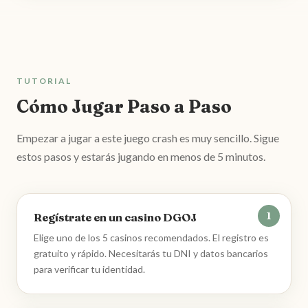
TUTORIAL
Cómo Jugar Paso a Paso
Empezar a jugar a este juego crash es muy sencillo. Sigue
estos pasos y estarás jugando en menos de 5 minutos.
1
Regístrate en un casino DGOJ
Elige uno de los 5 casinos recomendados. El registro es
gratuito y rápido. Necesitarás tu DNI y datos bancarios
para verificar tu identidad.