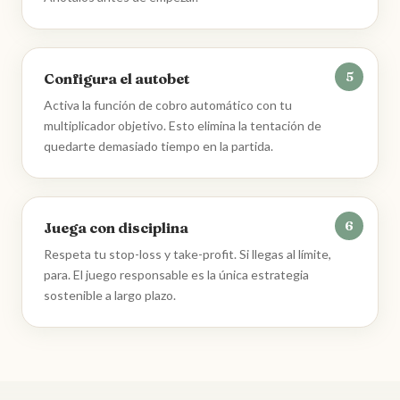
5
Configura el autobet
Activa la función de cobro automático con tu
multiplicador objetivo. Esto elimina la tentación de
quedarte demasiado tiempo en la partida.
6
Juega con disciplina
Respeta tu stop-loss y take-profit. Si llegas al límite,
para. El juego responsable es la única estrategia
sostenible a largo plazo.