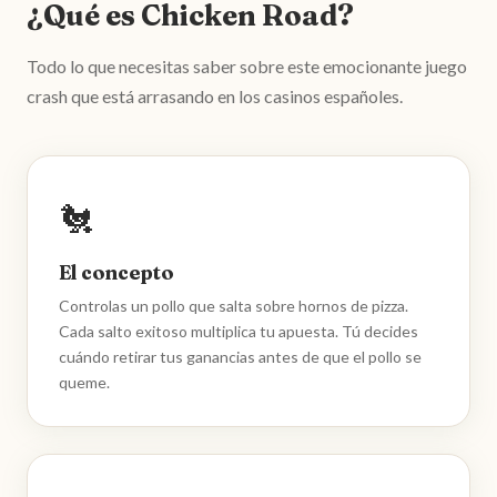
¿Qué es Chicken Road?
Todo lo que necesitas saber sobre este emocionante juego
crash que está arrasando en los casinos españoles.
🐔
El concepto
Controlas un pollo que salta sobre hornos de pizza.
Cada salto exitoso multiplica tu apuesta. Tú decides
cuándo retirar tus ganancias antes de que el pollo se
queme.