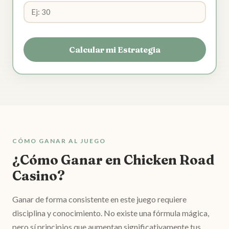
Calcular mi Estrategia
CÓMO GANAR AL JUEGO
¿Cómo Ganar en Chicken Road
Casino?
Ganar de forma consistente en este juego requiere
disciplina y conocimiento. No existe una fórmula mágica,
pero sí principios que aumentan significativamente tus