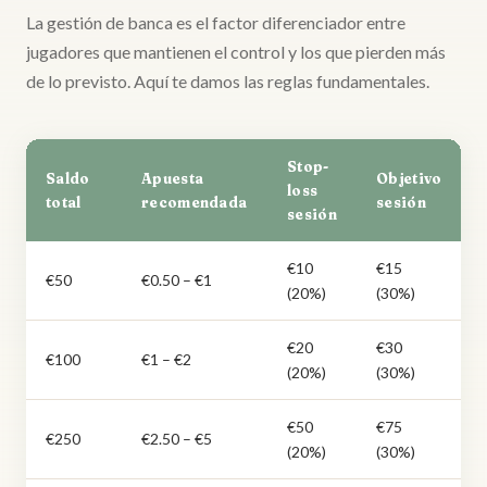
La gestión de banca es el factor diferenciador entre
jugadores que mantienen el control y los que pierden más
de lo previsto. Aquí te damos las reglas fundamentales.
Stop-
Saldo
Apuesta
Objetivo
loss
total
recomendada
sesión
sesión
€10
€15
€50
€0.50 – €1
(20%)
(30%)
€20
€30
€100
€1 – €2
(20%)
(30%)
€50
€75
€250
€2.50 – €5
(20%)
(30%)