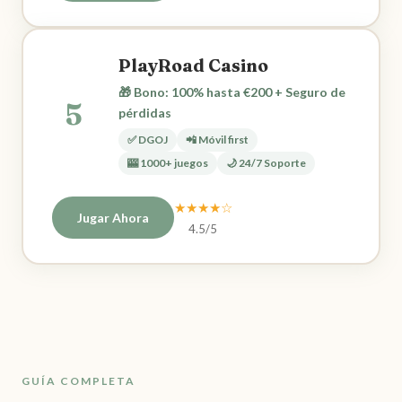
PlayRoad Casino
🎁 Bono: 100% hasta €200 + Seguro de
5
pérdidas
✅ DGOJ
📲 Móvil first
🎰 1000+ juegos
🌙 24/7 Soporte
★★★★☆
Jugar Ahora
4.5/5
GUÍA COMPLETA