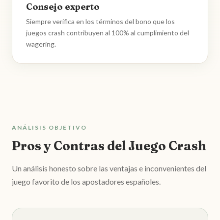
Consejo experto
Siempre verifica en los términos del bono que los
juegos crash contribuyen al 100% al cumplimiento del
wagering.
ANÁLISIS OBJETIVO
Pros y Contras del Juego Crash
Un análisis honesto sobre las ventajas e inconvenientes del
juego favorito de los apostadores españoles.