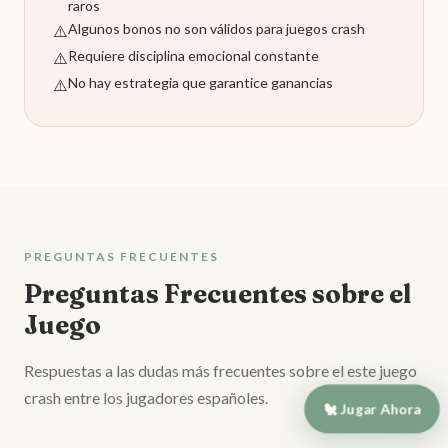
raros
Algunos bonos no son válidos para juegos crash
⚠️
Requiere disciplina emocional constante
⚠️
No hay estrategia que garantice ganancias
⚠️
PREGUNTAS FRECUENTES
Preguntas Frecuentes sobre el
Juego
Respuestas a las dudas más frecuentes sobre el este juego
crash entre los jugadores españoles.
🐔 Jugar Ahora