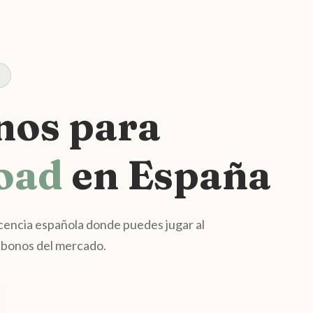
nos para
oad
en España
cencia española donde puedes jugar al
s bonos del mercado.