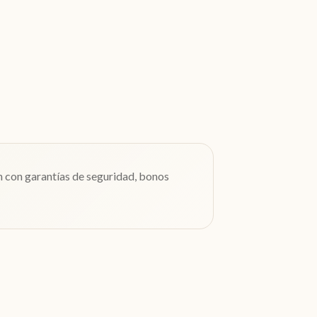
h con garantías de seguridad, bonos