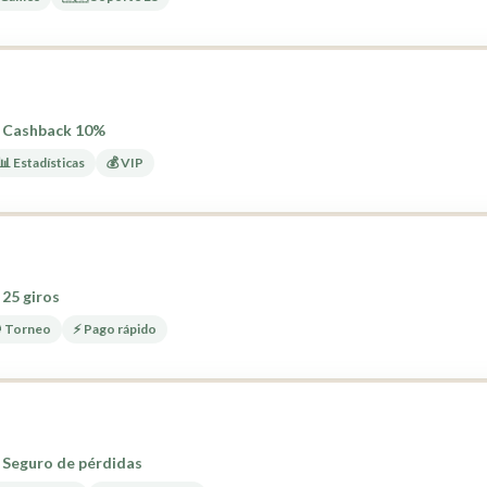
+ Cashback 10%
📊 Estadísticas
💰 VIP
25 giros
 Torneo
⚡ Pago rápido
 Seguro de pérdidas