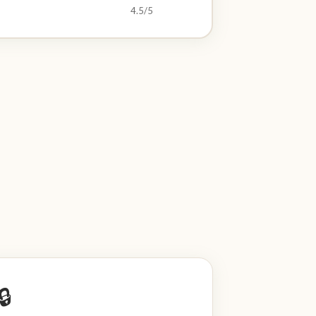
4.5/5
🔒