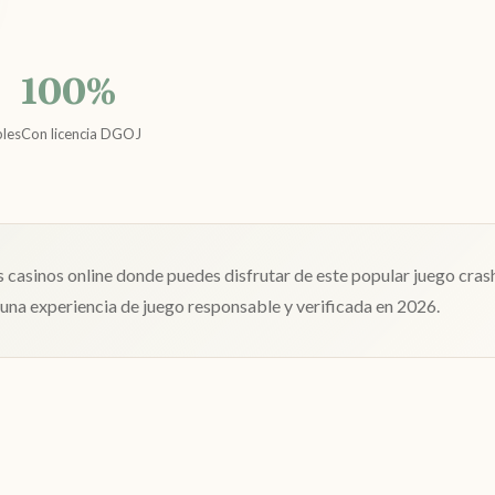
100%
bles
Con licencia DGOJ
 casinos online donde puedes disfrutar de este popular juego cras
una experiencia de juego responsable y verificada en 2026.