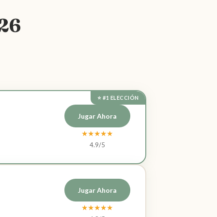
026
Jugar Ahora
★★★★★
4.9/5
Jugar Ahora
★★★★★