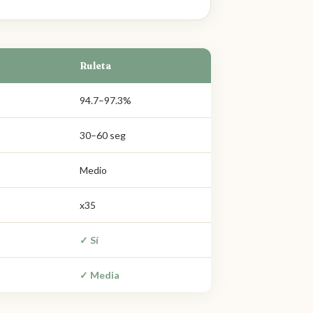
Ruleta
94.7–97.3%
30–60 seg
Medio
x35
✓ Sí
✓ Media