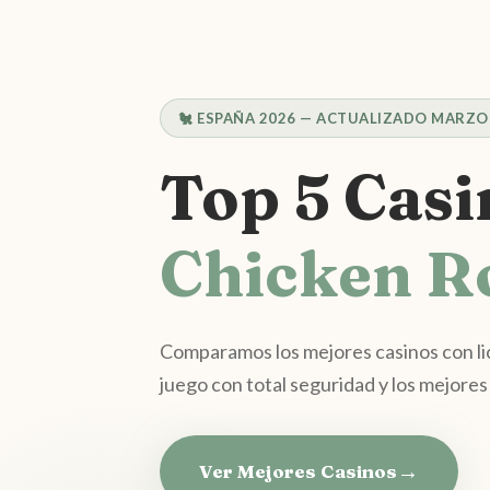
🐔 ESPAÑA 2026 — ACTUALIZADO MARZO
Top 5 Casi
Chicken R
Comparamos los mejores casinos con li
juego con total seguridad y los mejore
→
Ver Mejores Casinos