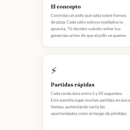
El concepto
Controlas un pollo que salta sobre hornos
de pizza. Cada salto exitoso multiplica tu
apuesta. Tú decides cuándo retirar tus
ganancias antes de que el pollo se queme.
⚡
Partidas rápidas
Cada ronda dura entre 5 y 30 segundos.
Esto permite jugar muchas partidas en poco
tiempo, aumentando tanto las
oportunidades como el riesgo de pérdidas.