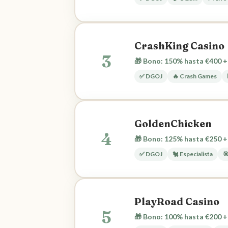
CrashKing Casino
3
🎁 Bono: 150% hasta €400 
✅ DGOJ
🔥 Crash Games
GoldenChicken
4
🎁 Bono: 125% hasta €250 + 
✅ DGOJ
🐔 Especialista

PlayRoad Casino
5
🎁 Bono: 100% hasta €200 +