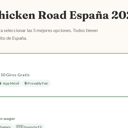
Chicken Road España 2
 seleccionar las 5 mejores opciones. Todos tienen
ito de España.
 50 Giros Gratis
📱 App Móvil
🔒 Provably Fair
in wager
e Games
🇪🇸 Soporte ES