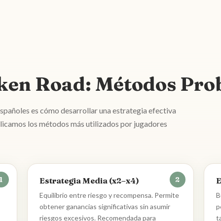
cken Road: Métodos Pr
spañoles es cómo desarrollar una estrategia efectiva
plicamos los métodos más utilizados por jugadores
1
2
)
Estrategia Media (x2–x4)
E
Equilibrio entre riesgo y recompensa. Permite
B
obtener ganancias significativas sin asumir
p
riesgos excesivos. Recomendada para
t