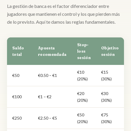
La gestión de banca es el factor diferenciador entre
jugadores que mantienen el control y los que pierden más
de lo previsto. Aquí te damos las reglas fundamentales.
Stop-
Saldo
Apuesta
Objetivo
loss
total
recomendada
sesión
sesión
€10
€15
€50
€0.50 – €1
(20%)
(30%)
€20
€30
€100
€1 – €2
(20%)
(30%)
€50
€75
€250
€2.50 – €5
(20%)
(30%)