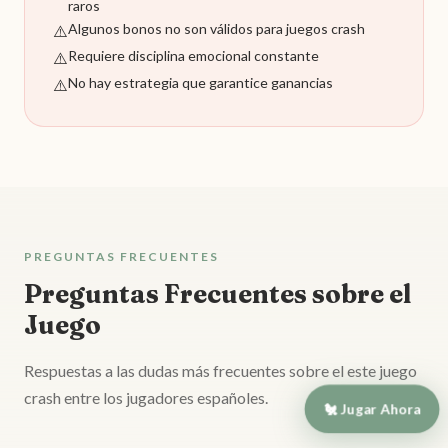
raros
Algunos bonos no son válidos para juegos crash
⚠️
Requiere disciplina emocional constante
⚠️
No hay estrategia que garantice ganancias
⚠️
PREGUNTAS FRECUENTES
Preguntas Frecuentes sobre el
Juego
Respuestas a las dudas más frecuentes sobre el este juego
crash entre los jugadores españoles.
🐔 Jugar Ahora