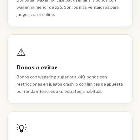
wagering menor de x25. Son los más ventajosos para
juegos crash online.
⚠️
Bonos a evitar
Bonos con wagering superior a x40, bonos con
restricciones en juegos crash, o con límites de apuesta
por ronda inferiores a tu estrategia habitual.
💡