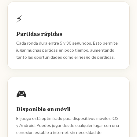
⚡
Partidas rápidas
Cada ronda dura entre 5 y 30 segundos. Esto permite
jugar muchas partidas en poco tiempo, aumentando
tanto las oportunidades como el riesgo de pérdidas.
🎮
Disponible en móvil
El juego está optimizado para dispositivos móviles iOS
y Android. Puedes jugar desde cualquier lugar con una
conexión estable a internet sin necesidad de