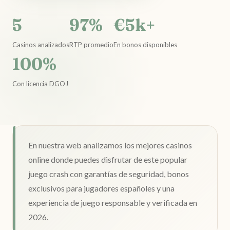
5
97%
€5k+
Casinos analizados
RTP promedio
En bonos disponibles
100%
Con licencia DGOJ
En nuestra web analizamos los mejores casinos
online donde puedes disfrutar de este popular
juego crash con garantías de seguridad, bonos
exclusivos para jugadores españoles y una
experiencia de juego responsable y verificada en
2026.