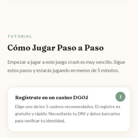
TUTORIAL
Cómo Jugar Paso a Paso
Empezar a jugar a este juego crash es muy sencillo. Sigue
estos pasos y estarás jugando en menos de 5 minutos.
1
Regístrate en un casino DGOJ
Elige uno de los 5 casinos recomendados. El registro es
gratuito y rápido. Necesitarás tu DNI y datos bancarios
para verificar tu identidad.