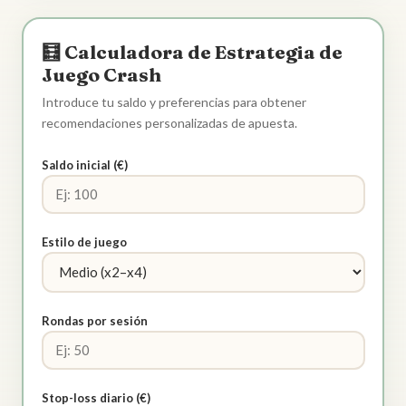
🧮 Calculadora de Estrategia de
Juego Crash
Introduce tu saldo y preferencias para obtener
recomendaciones personalizadas de apuesta.
Saldo inicial (€)
Estilo de juego
Rondas por sesión
Stop-loss diario (€)