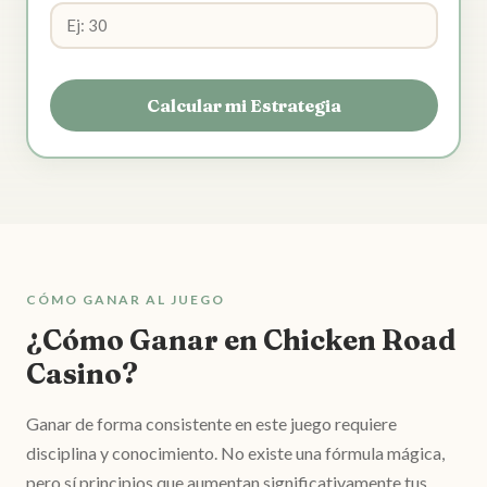
Calcular mi Estrategia
CÓMO GANAR AL JUEGO
¿Cómo Ganar en Chicken Road
Casino?
Ganar de forma consistente en este juego requiere
disciplina y conocimiento. No existe una fórmula mágica,
pero sí principios que aumentan significativamente tus