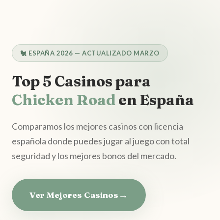
🐔 ESPAÑA 2026 — ACTUALIZADO MARZO
Top 5 Casinos para
Chicken Road
en España
Comparamos los mejores casinos con licencia
española donde puedes jugar al juego con total
seguridad y los mejores bonos del mercado.
→
Ver Mejores Casinos