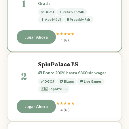
1
Gratis
✅ DGOJ
⚡ Retiro en 24h
📱 App Móvil
🔒 Provably Fair
★★★★★
Jugar Ahora
4.9/5
SpinPalace ES
🎁 Bono: 200% hasta €300 sin wager
2
✅ DGOJ
💳 Bizum
🎮 Live Games
🇪🇸 Soporte ES
★★★★★
Jugar Ahora
4.8/5