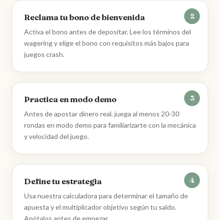
2
Reclama tu bono de bienvenida
Activa el bono antes de depositar. Lee los términos del
wagering y elige el bono con requisitos más bajos para
juegos crash.
3
Practica en modo demo
Antes de apostar dinero real, juega al menos 20-30
rondas en modo demo para familiarizarte con la mecánica
y velocidad del juego.
4
Define tu estrategia
Usa nuestra calculadora para determinar el tamaño de
apuesta y el multiplicador objetivo según tu saldo.
Anótalos antes de empezar.