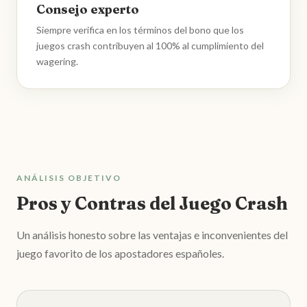
Consejo experto
Siempre verifica en los términos del bono que los
juegos crash contribuyen al 100% al cumplimiento del
wagering.
ANÁLISIS OBJETIVO
Pros y Contras del Juego Crash
Un análisis honesto sobre las ventajas e inconvenientes del
juego favorito de los apostadores españoles.