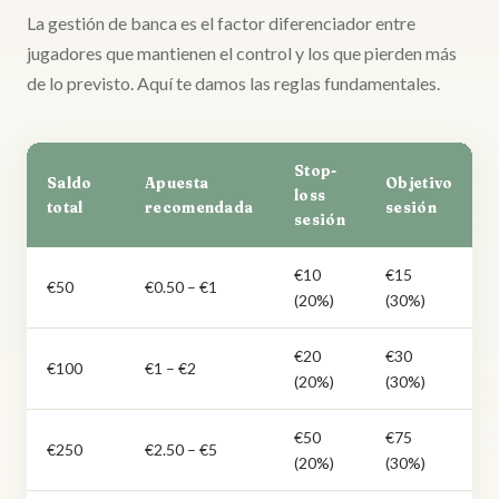
La gestión de banca es el factor diferenciador entre
jugadores que mantienen el control y los que pierden más
de lo previsto. Aquí te damos las reglas fundamentales.
Stop-
Saldo
Apuesta
Objetivo
loss
total
recomendada
sesión
sesión
€10
€15
€50
€0.50 – €1
(20%)
(30%)
€20
€30
€100
€1 – €2
(20%)
(30%)
€50
€75
€250
€2.50 – €5
(20%)
(30%)