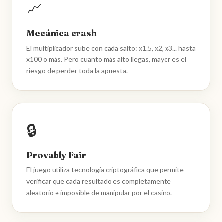
📈
Mecánica crash
El multiplicador sube con cada salto: x1.5, x2, x3... hasta
x100 o más. Pero cuanto más alto llegas, mayor es el
riesgo de perder toda la apuesta.
🔒
Provably Fair
El juego utiliza tecnología criptográfica que permite
verificar que cada resultado es completamente
aleatorio e imposible de manipular por el casino.