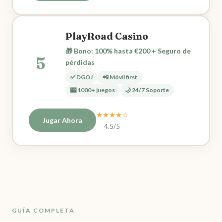
PlayRoad Casino
🎁 Bono: 100% hasta €200 + Seguro de
5
pérdidas
✅ DGOJ
📲 Móvil first
🎰 1000+ juegos
🌙 24/7 Soporte
★★★★☆
Jugar Ahora
4.5/5
GUÍA COMPLETA