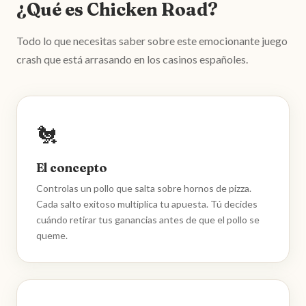
¿Qué es Chicken Road?
Todo lo que necesitas saber sobre este emocionante juego
crash que está arrasando en los casinos españoles.
🐔
El concepto
Controlas un pollo que salta sobre hornos de pizza.
Cada salto exitoso multiplica tu apuesta. Tú decides
cuándo retirar tus ganancias antes de que el pollo se
queme.