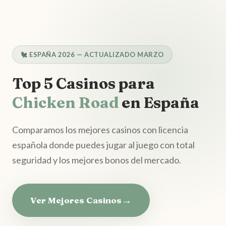
🐔 ESPAÑA 2026 — ACTUALIZADO MARZO
Top 5 Casinos para
Chicken Road
en España
Comparamos los mejores casinos con licencia
española donde puedes jugar al juego con total
seguridad y los mejores bonos del mercado.
→
Ver Mejores Casinos