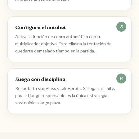
5
Configura el autobet
Activa la función de cobro automático con tu
multiplicador objetivo. Esto elimina la tentación de
quedarte demasiado tiempo en la partida.
6
Juega con disciplina
Respeta tu stop-loss y take-profit. Si llegas al límite,
para. El juego responsable es la única estrategia
sostenible a largo plazo.