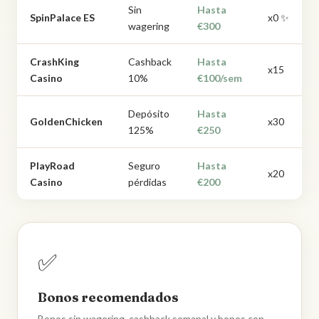
Sin
Hasta
SpinPalace ES
x0 ✨
wagering
€300
CrashKing
Cashback
Hasta
x15
Casino
10%
€100/sem
Depósito
Hasta
GoldenChicken
x30
125%
€250
PlayRoad
Seguro
Hasta
x20
Casino
pérdidas
€200
✅
Bonos recomendados
Bonos sin wagering, cashback semanal y bonos con