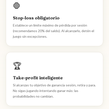
🛑
Stop-loss obligatorio
Establece un límite máximo de pérdida por sesión
(recomendamos 20% del saldo). Al alcanzarlo, detén el
juego sin excepciones.
🏆
Take-profit inteligente
Si alcanzas tu objetivo de ganancia sesión, retira y para.
No sigas jugando intentando ganar más: las
probabilidades no cambian.