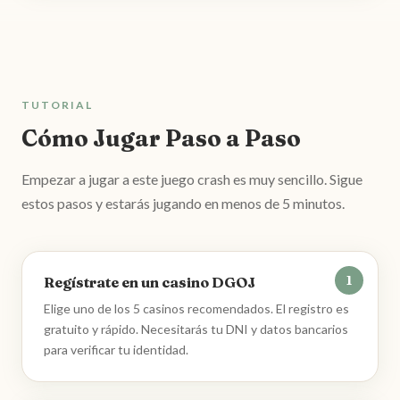
TUTORIAL
Cómo Jugar Paso a Paso
Empezar a jugar a este juego crash es muy sencillo. Sigue
estos pasos y estarás jugando en menos de 5 minutos.
1
Regístrate en un casino DGOJ
Elige uno de los 5 casinos recomendados. El registro es
gratuito y rápido. Necesitarás tu DNI y datos bancarios
para verificar tu identidad.