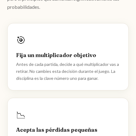
probabilidades.
🎯
Fija un multiplicador objetivo
Antes de cada partida, decide a qué multiplicador vas a
retirar. No cambies esta decisión durante el juego. La
disciplina es la clave número uno para ganar.
📉
Acepta las pérdidas pequeñas