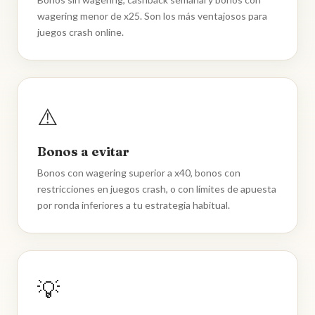
wagering menor de x25. Son los más ventajosos para
juegos crash online.
⚠️
Bonos a evitar
Bonos con wagering superior a x40, bonos con
restricciones en juegos crash, o con límites de apuesta
por ronda inferiores a tu estrategia habitual.
💡