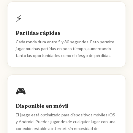
⚡
Partidas rápidas
Cada ronda dura entre 5 y 30 segundos. Esto permite
jugar muchas partidas en poco tiempo, aumentando
tanto las oportunidades como el riesgo de pérdidas.
🎮
Disponible en móvil
El juego está optimizado para dispositivos móviles iOS
y Android. Puedes jugar desde cualquier lugar con una
conexión estable a internet sin necesidad de