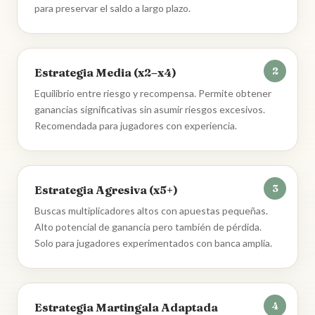
para preservar el saldo a largo plazo.
2
Estrategia Media (x2–x4)
Equilibrio entre riesgo y recompensa. Permite obtener
ganancias significativas sin asumir riesgos excesivos.
Recomendada para jugadores con experiencia.
3
Estrategia Agresiva (x5+)
Buscas multiplicadores altos con apuestas pequeñas.
Alto potencial de ganancia pero también de pérdida.
Solo para jugadores experimentados con banca amplia.
4
Estrategia Martingala Adaptada