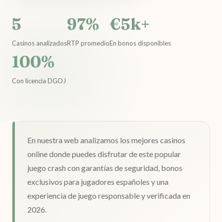
5
97%
€5k+
Casinos analizados
RTP promedio
En bonos disponibles
100%
Con licencia DGOJ
En nuestra web analizamos los mejores casinos
online donde puedes disfrutar de este popular
juego crash con garantías de seguridad, bonos
exclusivos para jugadores españoles y una
experiencia de juego responsable y verificada en
2026.