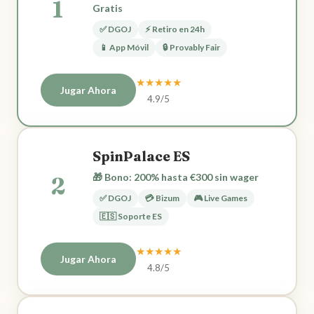
1
Gratis
✅ DGOJ
⚡ Retiro en 24h
📱 App Móvil
🔒 Provably Fair
★★★★★
Jugar Ahora
4.9/5
SpinPalace ES
🎁 Bono: 200% hasta €300 sin wager
2
✅ DGOJ
💳 Bizum
🎮 Live Games
🇪🇸 Soporte ES
★★★★★
Jugar Ahora
4.8/5