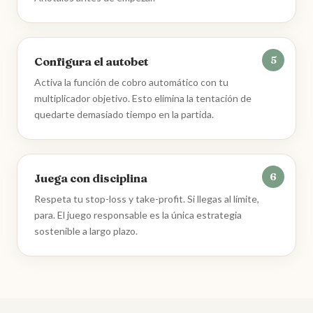
5
Configura el autobet
Activa la función de cobro automático con tu
multiplicador objetivo. Esto elimina la tentación de
quedarte demasiado tiempo en la partida.
6
Juega con disciplina
Respeta tu stop-loss y take-profit. Si llegas al límite,
para. El juego responsable es la única estrategia
sostenible a largo plazo.