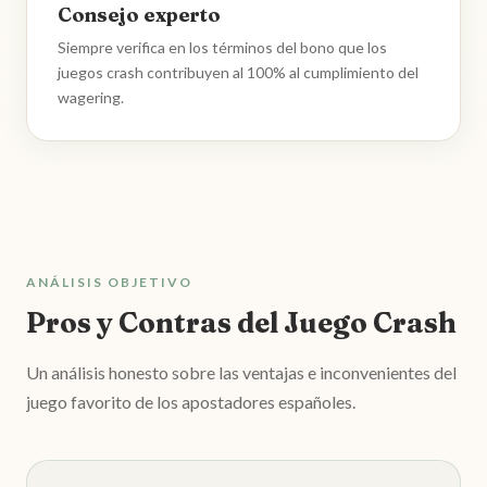
Consejo experto
Siempre verifica en los términos del bono que los
juegos crash contribuyen al 100% al cumplimiento del
wagering.
ANÁLISIS OBJETIVO
Pros y Contras del Juego Crash
Un análisis honesto sobre las ventajas e inconvenientes del
juego favorito de los apostadores españoles.