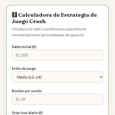
🧮 Calculadora de Estrategia de
Juego Crash
Introduce tu saldo y preferencias para obtener
recomendaciones personalizadas de apuesta.
Saldo inicial (€)
Estilo de juego
Rondas por sesión
Stop-loss diario (€)