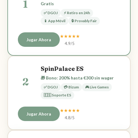
1
Gratis
✅ DGOJ
⚡ Retiro en 24h
📱 App Móvil
🔒 Provably Fair
★★★★★
Jugar Ahora
4.9/5
SpinPalace ES
🎁 Bono: 200% hasta €300 sin wager
2
✅ DGOJ
💳 Bizum
🎮 Live Games
🇪🇸 Soporte ES
★★★★★
Jugar Ahora
4.8/5