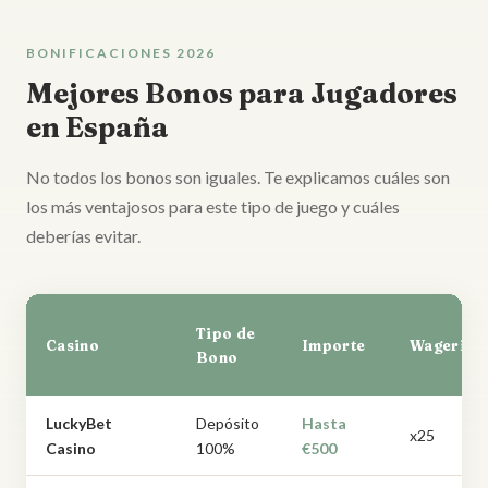
BONIFICACIONES 2026
Mejores Bonos para Jugadores
en España
No todos los bonos son iguales. Te explicamos cuáles son
los más ventajosos para este tipo de juego y cuáles
deberías evitar.
Tipo de
Casino
Importe
Wagering
Bono
LuckyBet
Depósito
Hasta
x25
Casino
100%
€500