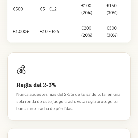
€100
€150
€500
€5 – €12
(20%)
(30%)
€200
€300
€1.000+
€10 – €25
(20%)
(30%)
💰
Regla del 2-5%
Nunca apuestes más del 2-5% de tu saldo total en una
sola ronda de este juego crash. Esta regla protege tu
banca ante racha de pérdidas.