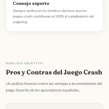
Consejo experto
Siempre verifica en los términos del bono que los
juegos crash contribuyen al 100% al cumplimiento del
wagering.
ANÁLISIS OBJETIVO
Pros y Contras del Juego Crash
Un análisis honesto sobre las ventajas e inconvenientes del
juego favorito de los apostadores españoles.