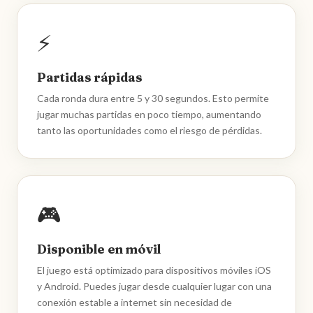
⚡
Partidas rápidas
Cada ronda dura entre 5 y 30 segundos. Esto permite
jugar muchas partidas en poco tiempo, aumentando
tanto las oportunidades como el riesgo de pérdidas.
🎮
Disponible en móvil
El juego está optimizado para dispositivos móviles iOS
y Android. Puedes jugar desde cualquier lugar con una
conexión estable a internet sin necesidad de