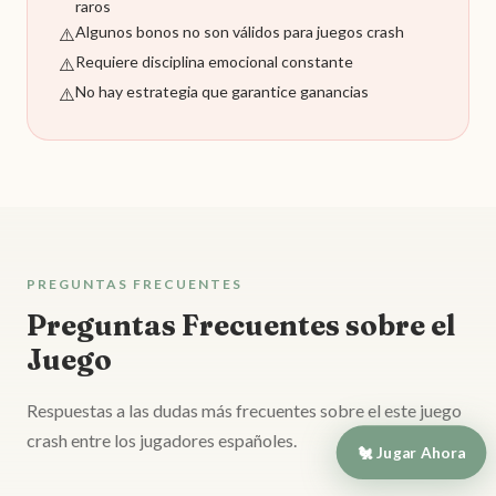
raros
Algunos bonos no son válidos para juegos crash
⚠️
Requiere disciplina emocional constante
⚠️
No hay estrategia que garantice ganancias
⚠️
PREGUNTAS FRECUENTES
Preguntas Frecuentes sobre el
Juego
Respuestas a las dudas más frecuentes sobre el este juego
crash entre los jugadores españoles.
🐔 Jugar Ahora