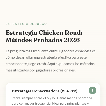
ESTRATEGIA DE JUEGO
Estrategia Chicken Road:
Métodos Probados 2026
La pregunta más frecuente entre jugadores españoles es
cómo desarrollar una estrategia efectiva para este
emocionante juego crash. Aquí explicamos los métodos
más utilizados por jugadores profesionales.
1
Estrategia Conservadora (x1.5–x2)
Retira siempre entre x1.5 y x2. Ganas menos por ronda
pero con mayor frecuencia. Ideal para principiantes y