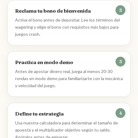
2
Reclama tu bono de bienvenida
Activa el bono antes de depositar. Lee los términos del
wagering y elige el bono con requisitos más bajos para
juegos crash.
3
Practica en modo demo
Antes de apostar dinero real, juega al menos 20-30
rondas en modo demo para familiarizarte con la mecánica
y velocidad del juego.
4
Define tu estrategia
Usa nuestra calculadora para determinar el tamaño de
apuesta y el multiplicador objetivo según tu saldo.
Anótalos antes de empezar.