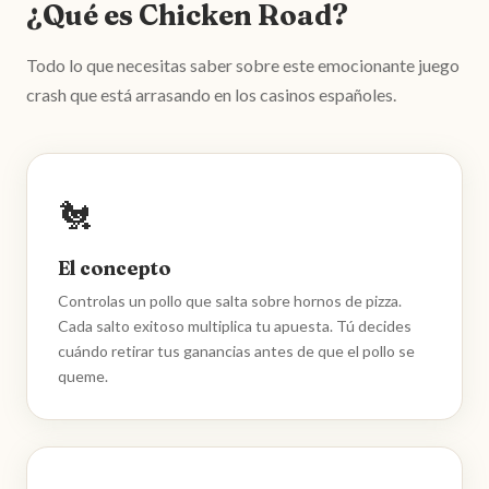
¿Qué es Chicken Road?
Todo lo que necesitas saber sobre este emocionante juego
crash que está arrasando en los casinos españoles.
🐔
El concepto
Controlas un pollo que salta sobre hornos de pizza.
Cada salto exitoso multiplica tu apuesta. Tú decides
cuándo retirar tus ganancias antes de que el pollo se
queme.