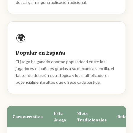
descargar ninguna aplicación adicional.
🌍
Popular en España
El juego ha ganado enorme popularidad entre los
jugadores españoles gracias a su mecánica sencilla, el
factor de decisión estratégica y los multiplicadores
potencialmente altos que ofrece cada partida.
Este
Slots
Característica
Ruleta
Juego
Tradicionales