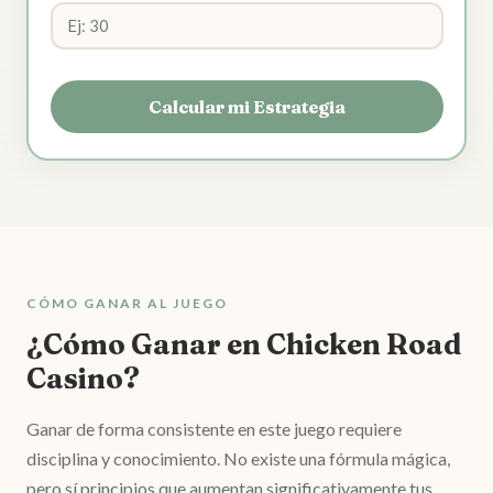
Calcular mi Estrategia
CÓMO GANAR AL JUEGO
¿Cómo Ganar en Chicken Road
Casino?
Ganar de forma consistente en este juego requiere
disciplina y conocimiento. No existe una fórmula mágica,
pero sí principios que aumentan significativamente tus