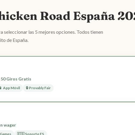
Chicken Road España 2
 seleccionar las 5 mejores opciones. Todos tienen
ito de España.
 50 Giros Gratis
📱 App Móvil
🔒 Provably Fair
in wager
e Games
🇪🇸 Soporte ES