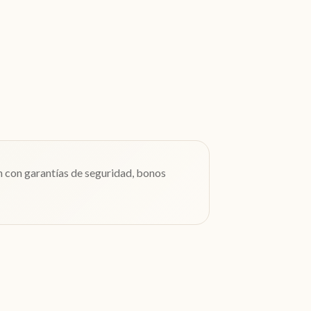
h con garantías de seguridad, bonos