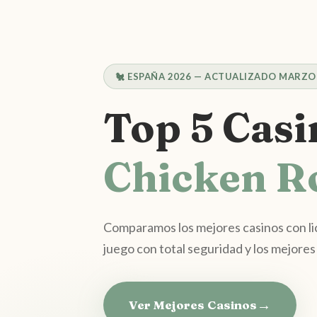
🐔 ESPAÑA 2026 — ACTUALIZADO MARZO
Top 5 Casi
Chicken R
Comparamos los mejores casinos con li
juego con total seguridad y los mejore
→
Ver Mejores Casinos