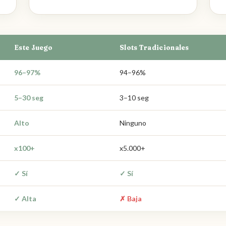
Este Juego
Slots Tradicionales
96–97%
94–96%
5–30 seg
3–10 seg
Alto
Ninguno
x100+
x5.000+
✓ Sí
✓ Sí
✓ Alta
✗ Baja