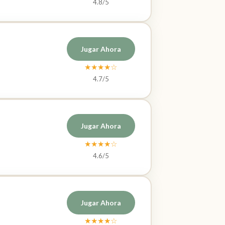
4.8/5
Jugar Ahora
★★★★☆
4.7/5
Jugar Ahora
★★★★☆
4.6/5
Jugar Ahora
★★★★☆