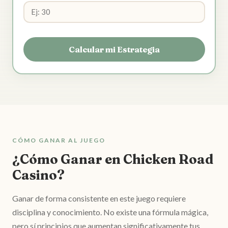
Calcular mi Estrategia
CÓMO GANAR AL JUEGO
¿Cómo Ganar en Chicken Road
Casino?
Ganar de forma consistente en este juego requiere
disciplina y conocimiento. No existe una fórmula mágica,
pero sí principios que aumentan significativamente tus