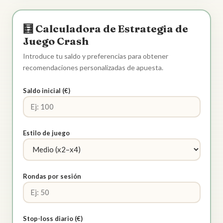
🧮 Calculadora de Estrategia de
Juego Crash
Introduce tu saldo y preferencias para obtener
recomendaciones personalizadas de apuesta.
Saldo inicial (€)
Estilo de juego
Rondas por sesión
Stop-loss diario (€)