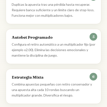
Duplicas la apuesta tras una pérdida hasta recuperar.
Requiere banca suficiente y un límite claro de stop-loss.
Funciona mejor con multiplicadores bajos.
5
Autobet Programado
Configura el retiro automático a un multiplicador fijo (por
ejemplo x2.00). Elimina las decisiones emocionales y
mantiene la disciplina de juego.
6
Estrategia Mixta
Combina apuestas pequeñas con retiro conservador y
una apuesta alta cada 10 rondas buscando un
multiplicador grande. Diversifica el riesgo.