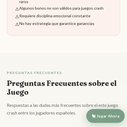
raros
Algunos bonos no son válidos para juegos crash
⚠️
Requiere disciplina emocional constante
⚠️
No hay estrategia que garantice ganancias
⚠️
PREGUNTAS FRECUENTES
Preguntas Frecuentes sobre el
Juego
Respuestas a las dudas más frecuentes sobre el este juego
crash entre los jugadores españoles.
🐔 Jugar Ahora