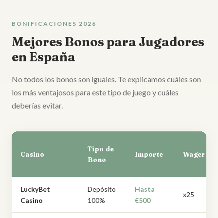
BONIFICACIONES 2026
Mejores Bonos para Jugadores
en España
No todos los bonos son iguales. Te explicamos cuáles son
los más ventajosos para este tipo de juego y cuáles
deberías evitar.
Tipo de
Casino
Importe
Wagering
Bono
LuckyBet
Depósito
Hasta
x25
Casino
100%
€500