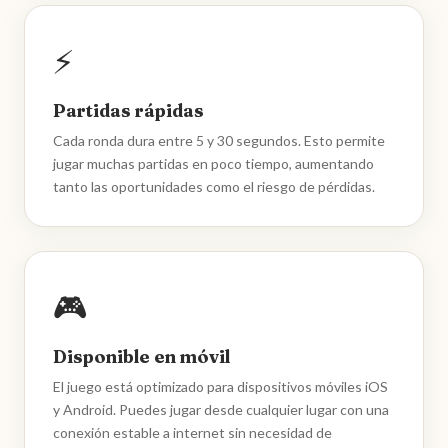
⚡
Partidas rápidas
Cada ronda dura entre 5 y 30 segundos. Esto permite
jugar muchas partidas en poco tiempo, aumentando
tanto las oportunidades como el riesgo de pérdidas.
🎮
Disponible en móvil
El juego está optimizado para dispositivos móviles iOS
y Android. Puedes jugar desde cualquier lugar con una
conexión estable a internet sin necesidad de