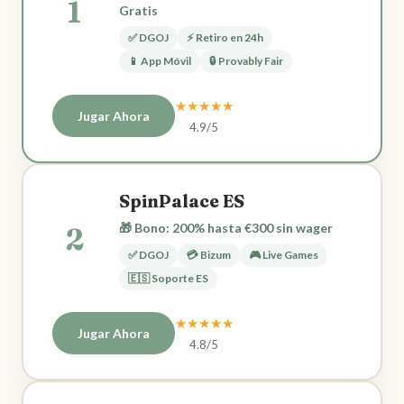
1
Gratis
✅ DGOJ
⚡ Retiro en 24h
📱 App Móvil
🔒 Provably Fair
★★★★★
Jugar Ahora
4.9/5
SpinPalace ES
🎁 Bono: 200% hasta €300 sin wager
2
✅ DGOJ
💳 Bizum
🎮 Live Games
🇪🇸 Soporte ES
★★★★★
Jugar Ahora
4.8/5