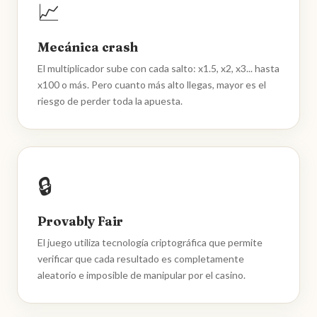
📈
Mecánica crash
El multiplicador sube con cada salto: x1.5, x2, x3... hasta
x100 o más. Pero cuanto más alto llegas, mayor es el
riesgo de perder toda la apuesta.
🔒
Provably Fair
El juego utiliza tecnología criptográfica que permite
verificar que cada resultado es completamente
aleatorio e imposible de manipular por el casino.