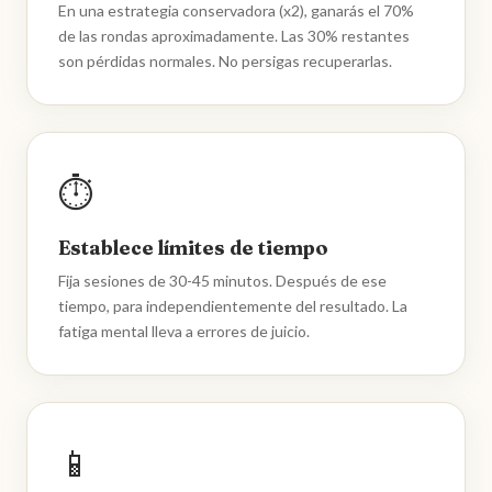
En una estrategia conservadora (x2), ganarás el 70%
de las rondas aproximadamente. Las 30% restantes
son pérdidas normales. No persigas recuperarlas.
⏱️
Establece límites de tiempo
Fija sesiones de 30-45 minutos. Después de ese
tiempo, para independientemente del resultado. La
fatiga mental lleva a errores de juicio.
📱