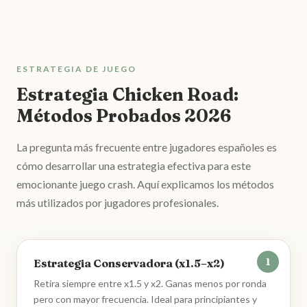
ESTRATEGIA DE JUEGO
Estrategia Chicken Road:
Métodos Probados 2026
La pregunta más frecuente entre jugadores españoles es
cómo desarrollar una estrategia efectiva para este
emocionante juego crash. Aquí explicamos los métodos
más utilizados por jugadores profesionales.
1
Estrategia Conservadora (x1.5–x2)
Retira siempre entre x1.5 y x2. Ganas menos por ronda
pero con mayor frecuencia. Ideal para principiantes y