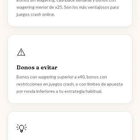
wagering menor de x25. Son los más ventajosos para
juegos crash online.
⚠️
Bonos a evitar
Bonos con wagering superior a x40, bonos con
restricciones en juegos crash, o con límites de apuesta
por ronda inferiores a tu estrategia habitual.
💡