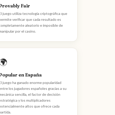
Provably Fair
El juego utiliza tecnología criptográfica que
permite verificar que cada resultado es
completamente aleatorio e imposible de
manipular por el casino.
🌍
Popular en España
El juego ha ganado enorme popularidad
entre los jugadores españoles gracias a su
mecánica sencilla, el factor de decisión
estratégica y los multiplicadores
potencialmente altos que ofrece cada
partida.