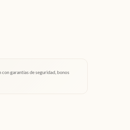
h con garantías de seguridad, bonos