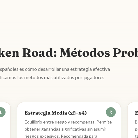
cken Road: Métodos Pr
spañoles es cómo desarrollar una estrategia efectiva
plicamos los métodos más utilizados por jugadores
1
2
)
Estrategia Media (x2–x4)
E
Equilibrio entre riesgo y recompensa. Permite
B
obtener ganancias significativas sin asumir
p
riesgos excesivos. Recomendada para
t