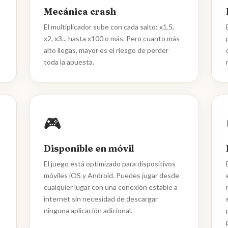
Mecánica crash
El multiplicador sube con cada salto: x1.5,
x2, x3... hasta x100 o más. Pero cuanto más
alto llegas, mayor es el riesgo de perder
toda la apuesta.
🎮
Disponible en móvil
El juego está optimizado para dispositivos
móviles iOS y Android. Puedes jugar desde
cualquier lugar con una conexión estable a
internet sin necesidad de descargar
ninguna aplicación adicional.