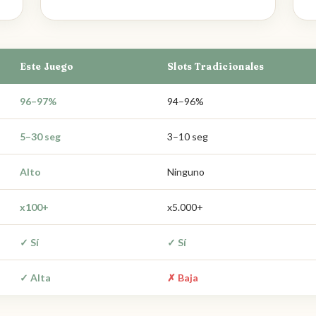
Este Juego
Slots Tradicionales
96–97%
94–96%
5–30 seg
3–10 seg
Alto
Ninguno
x100+
x5.000+
✓ Sí
✓ Sí
✓ Alta
✗ Baja