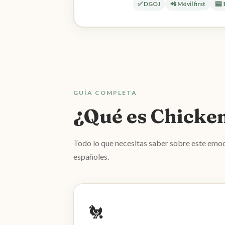
✅ DGOJ
📲 Móvil first
🎰 
GUÍA COMPLETA
¿Qué es Chicke
Todo lo que necesitas saber sobre este emoc
españoles.
🐔