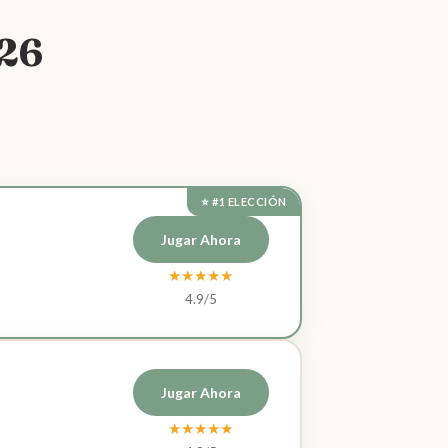
026
Jugar Ahora
★★★★★
4.9/5
Jugar Ahora
★★★★★