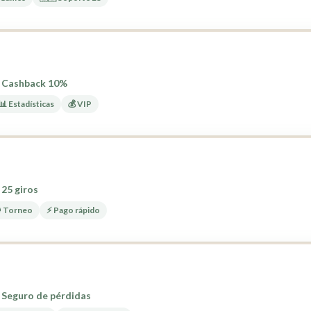
+ Cashback 10%
📊 Estadísticas
💰 VIP
25 giros
 Torneo
⚡ Pago rápido
 Seguro de pérdidas