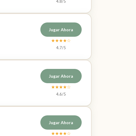
4.8/5
Jugar Ahora
★★★★☆
4.7/5
Jugar Ahora
★★★★☆
4.6/5
Jugar Ahora
★★★★☆