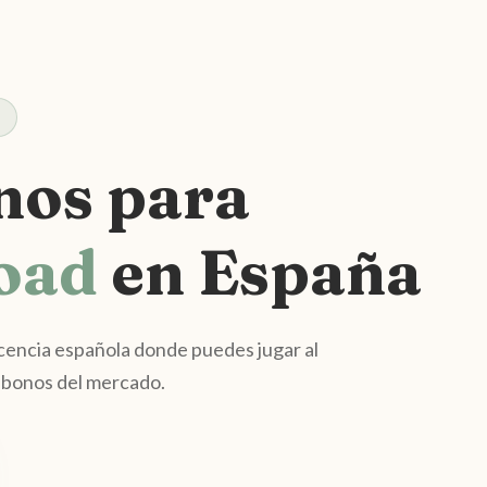
nos para
oad
en España
cencia española donde puedes jugar al
s bonos del mercado.