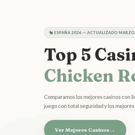
🐔 ESPAÑA 2026 — ACTUALIZADO MARZO
Top 5 Casi
Chicken R
Comparamos los mejores casinos con li
juego con total seguridad y los mejore
→
Ver Mejores Casinos