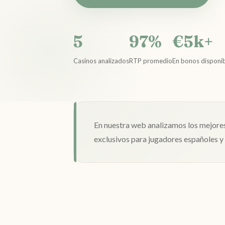
5
97%
€5k+
Casinos analizados
RTP promedio
En bonos disponi
En nuestra web analizamos los mejores
exclusivos para jugadores españoles y 