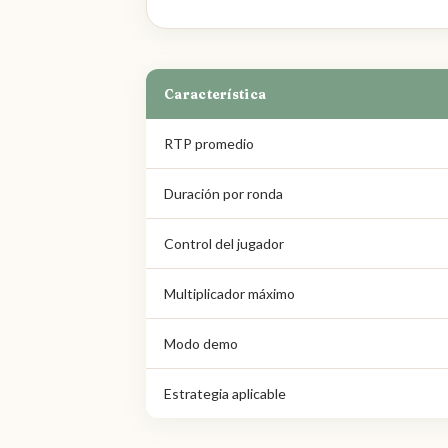
Característica
RTP promedio
Duración por ronda
Control del jugador
Multiplicador máximo
Modo demo
Estrategia aplicable