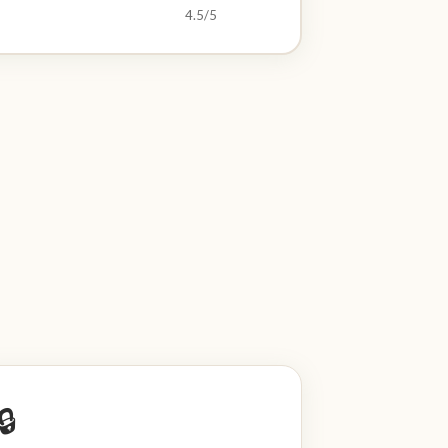
4.5/5
🔒