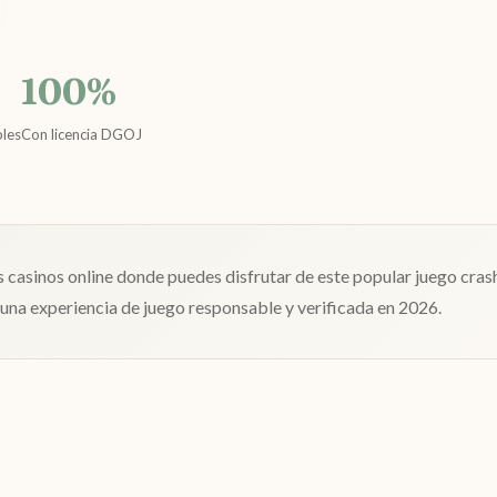
100%
bles
Con licencia DGOJ
 casinos online donde puedes disfrutar de este popular juego cras
una experiencia de juego responsable y verificada en 2026.