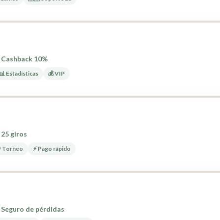
+ Cashback 10%
📊 Estadísticas
💰 VIP
25 giros
 Torneo
⚡ Pago rápido
 Seguro de pérdidas