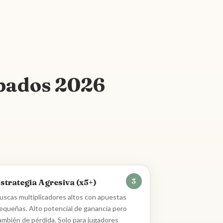
obados 2026
3
strategia Agresiva (x5+)
uscas multiplicadores altos con apuestas
equeñas. Alto potencial de ganancia pero
ambién de pérdida. Solo para jugadores