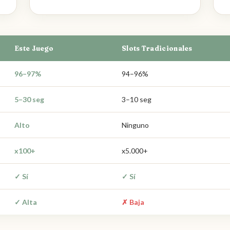
Este Juego
Slots Tradicionales
96–97%
94–96%
5–30 seg
3–10 seg
Alto
Ninguno
x100+
x5.000+
✓ Sí
✓ Sí
✓ Alta
✗ Baja