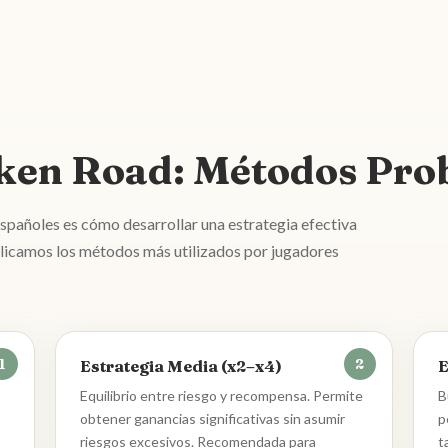
cken Road: Métodos Pr
spañoles es cómo desarrollar una estrategia efectiva
plicamos los métodos más utilizados por jugadores
1
2
)
Estrategia Media (x2–x4)
E
Equilibrio entre riesgo y recompensa. Permite
B
obtener ganancias significativas sin asumir
p
riesgos excesivos. Recomendada para
t