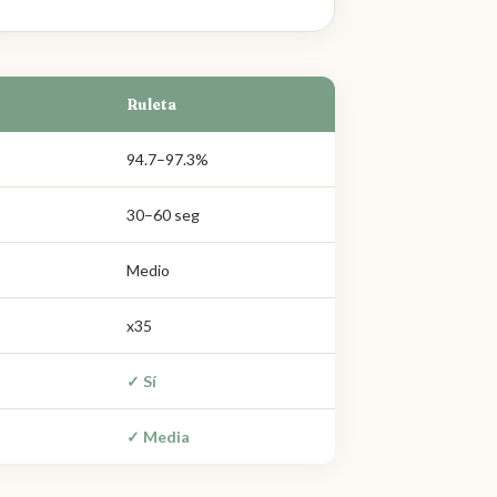
Ruleta
94.7–97.3%
30–60 seg
Medio
x35
✓ Sí
✓ Media