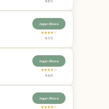
4.8/5
Jugar Ahora
★★★★☆
4.7/5
Jugar Ahora
★★★★☆
4.6/5
Jugar Ahora
★★★★☆