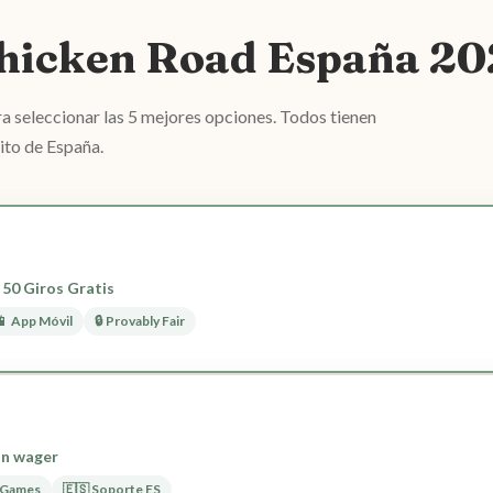
Chicken Road España 2
 seleccionar las 5 mejores opciones. Todos tienen
ito de España.
 50 Giros Gratis
📱 App Móvil
🔒 Provably Fair
in wager
e Games
🇪🇸 Soporte ES