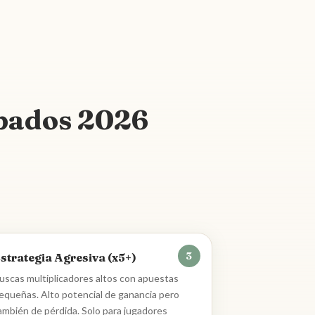
obados 2026
3
strategia Agresiva (x5+)
uscas multiplicadores altos con apuestas
equeñas. Alto potencial de ganancia pero
ambién de pérdida. Solo para jugadores