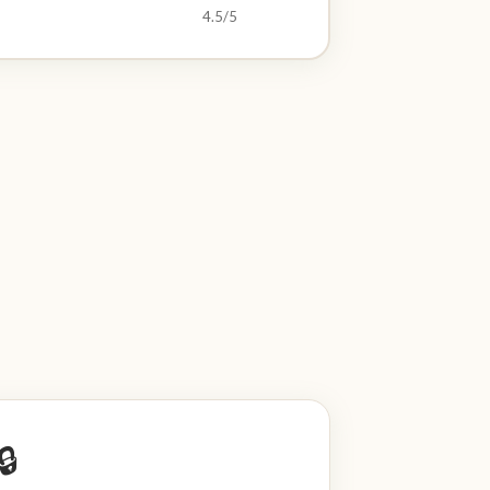
4.5/5
🔒