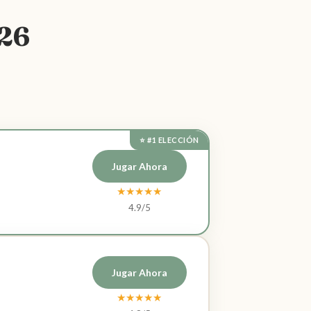
026
Jugar Ahora
★★★★★
4.9/5
Jugar Ahora
★★★★★