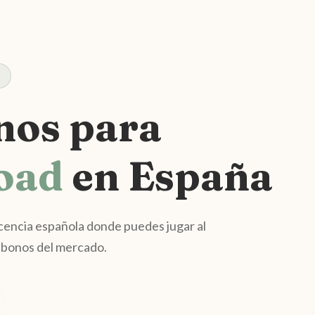
nos para
oad
en España
cencia española donde puedes jugar al
s bonos del mercado.