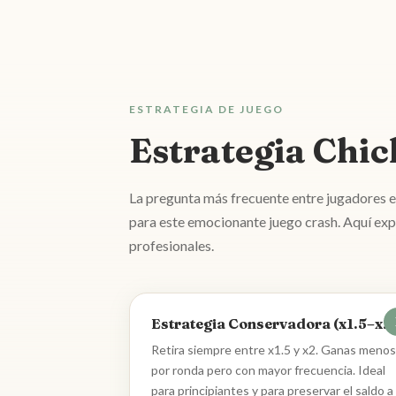
ESTRATEGIA DE JUEGO
Estrategia Chi
La pregunta más frecuente entre jugadores e
para este emocionante juego crash. Aquí ex
profesionales.
Estrategia Conservadora (x1.5–x2
Retira siempre entre x1.5 y x2. Ganas menos
por ronda pero con mayor frecuencia. Ideal
para principiantes y para preservar el saldo a