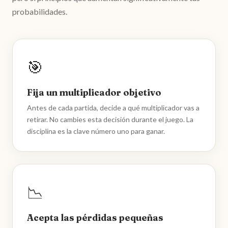
probabilidades.
🎯
Fija un multiplicador objetivo
Antes de cada partida, decide a qué multiplicador vas a
retirar. No cambies esta decisión durante el juego. La
disciplina es la clave número uno para ganar.
📉
Acepta las pérdidas pequeñas