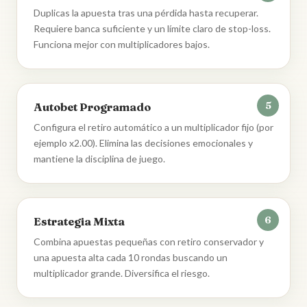
Duplicas la apuesta tras una pérdida hasta recuperar.
Requiere banca suficiente y un límite claro de stop-loss.
Funciona mejor con multiplicadores bajos.
5
Autobet Programado
Configura el retiro automático a un multiplicador fijo (por
ejemplo x2.00). Elimina las decisiones emocionales y
mantiene la disciplina de juego.
6
Estrategia Mixta
Combina apuestas pequeñas con retiro conservador y
una apuesta alta cada 10 rondas buscando un
multiplicador grande. Diversifica el riesgo.