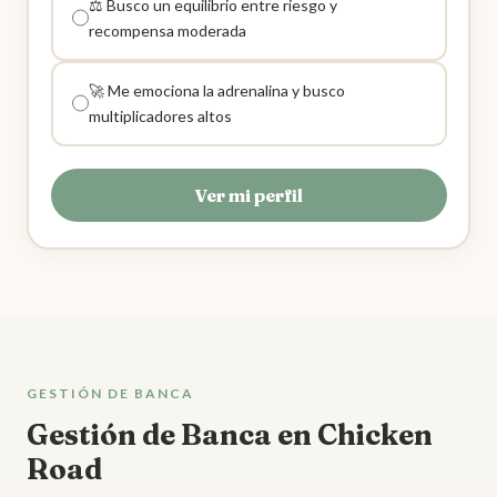
⚖️ Busco un equilibrio entre riesgo y
recompensa moderada
🚀 Me emociona la adrenalina y busco
multiplicadores altos
Ver mi perfil
GESTIÓN DE BANCA
Gestión de Banca en Chicken
Road