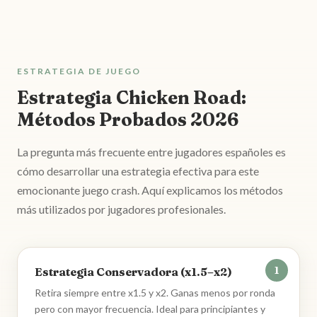
ESTRATEGIA DE JUEGO
Estrategia Chicken Road:
Métodos Probados 2026
La pregunta más frecuente entre jugadores españoles es
cómo desarrollar una estrategia efectiva para este
emocionante juego crash. Aquí explicamos los métodos
más utilizados por jugadores profesionales.
1
Estrategia Conservadora (x1.5–x2)
Retira siempre entre x1.5 y x2. Ganas menos por ronda
pero con mayor frecuencia. Ideal para principiantes y