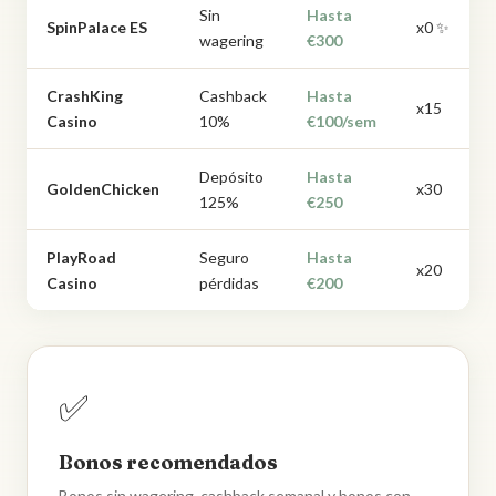
Sin
Hasta
SpinPalace ES
x0 ✨
wagering
€300
CrashKing
Cashback
Hasta
x15
Casino
10%
€100/sem
Depósito
Hasta
GoldenChicken
x30
125%
€250
PlayRoad
Seguro
Hasta
x20
Casino
pérdidas
€200
✅
Bonos recomendados
Bonos sin wagering, cashback semanal y bonos con