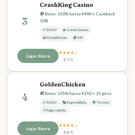
CrashKing Casino
🎁 Bono: 150% hasta €400 + Cashback
3
10%
✅ DGOJ
🔥 Crash Games
📊 Estadísticas
💰 VIP
★★★★☆
Jugar Ahora
4.7/5
GoldenChicken
🎁 Bono: 125% hasta €250 + 25 giros
4
✅ DGOJ
🐔 Especialista
🎯 Torneo
⚡ Pago rápido
★★★★☆
Jugar Ahora
4.6/5