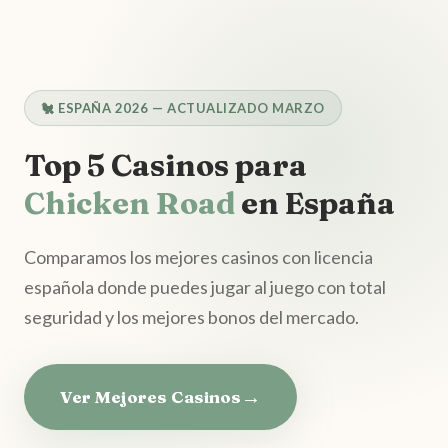
🐔 ESPAÑA 2026 — ACTUALIZADO MARZO
Top 5 Casinos para
Chicken Road
en España
Comparamos los mejores casinos con licencia
española donde puedes jugar al juego con total
seguridad y los mejores bonos del mercado.
→
Ver Mejores Casinos