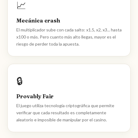
📈
Mecánica crash
El multiplicador sube con cada salto: x1.5, x2, x3... hasta
x100 o más. Pero cuanto más alto llegas, mayor es el
riesgo de perder toda la apuesta.
🔒
Provably Fair
El juego utiliza tecnología criptográfica que permite
verificar que cada resultado es completamente
aleatorio e imposible de manipular por el casino.