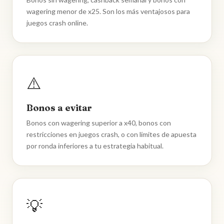
wagering menor de x25. Son los más ventajosos para
juegos crash online.
⚠️
Bonos a evitar
Bonos con wagering superior a x40, bonos con
restricciones en juegos crash, o con límites de apuesta
por ronda inferiores a tu estrategia habitual.
💡