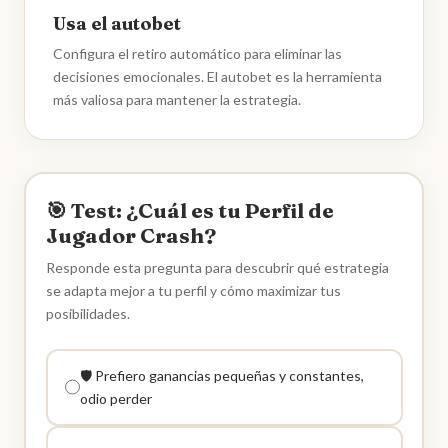
Usa el autobet
Configura el retiro automático para eliminar las
decisiones emocionales. El autobet es la herramienta
más valiosa para mantener la estrategia.
🎯 Test: ¿Cuál es tu Perfil de
Jugador Crash?
Responde esta pregunta para descubrir qué estrategia
se adapta mejor a tu perfil y cómo maximizar tus
posibilidades.
🛡️ Prefiero ganancias pequeñas y constantes,
odio perder