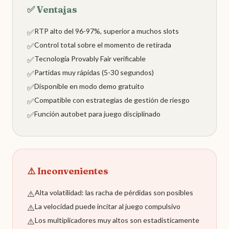
✅ Ventajas
RTP alto del 96-97%, superior a muchos slots
✅
Control total sobre el momento de retirada
✅
Tecnología Provably Fair verificable
✅
Partidas muy rápidas (5-30 segundos)
✅
Disponible en modo demo gratuito
✅
Compatible con estrategias de gestión de riesgo
✅
Función autobet para juego disciplinado
✅
⚠️ Inconvenientes
Alta volatilidad: las racha de pérdidas son posibles
⚠️
La velocidad puede incitar al juego compulsivo
⚠️
Los multiplicadores muy altos son estadísticamente
⚠️