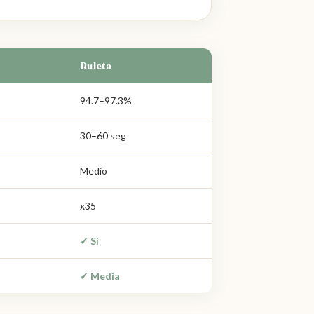
Ruleta
94.7–97.3%
30–60 seg
Medio
x35
✓ Sí
✓ Media