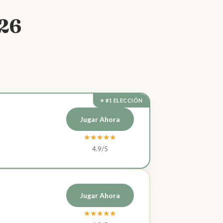
026
Jugar Ahora
★★★★★
4.9/5
Jugar Ahora
★★★★★