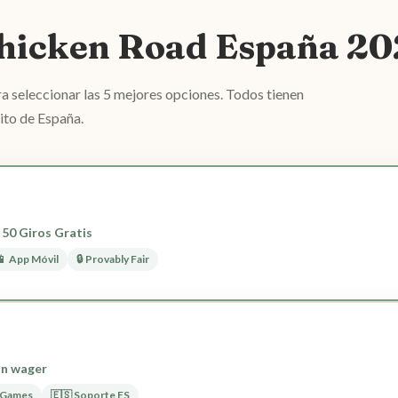
Chicken Road España 2
 seleccionar las 5 mejores opciones. Todos tienen
ito de España.
 50 Giros Gratis
📱 App Móvil
🔒 Provably Fair
in wager
e Games
🇪🇸 Soporte ES