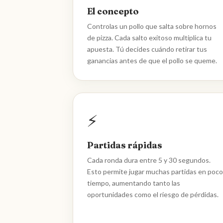
El concepto
Controlas un pollo que salta sobre hornos
de pizza. Cada salto exitoso multiplica tu
apuesta. Tú decides cuándo retirar tus
ganancias antes de que el pollo se queme.
⚡
Partidas rápidas
Cada ronda dura entre 5 y 30 segundos.
Esto permite jugar muchas partidas en poco
tiempo, aumentando tanto las
oportunidades como el riesgo de pérdidas.