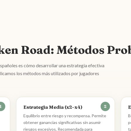
cken Road: Métodos Pr
spañoles es cómo desarrollar una estrategia efectiva
plicamos los métodos más utilizados por jugadores
1
2
)
Estrategia Media (x2–x4)
E
Equilibrio entre riesgo y recompensa. Permite
B
obtener ganancias significativas sin asumir
p
riesgos excesivos. Recomendada para
t