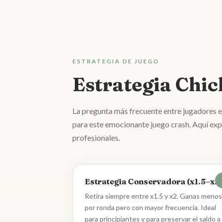
ESTRATEGIA DE JUEGO
Estrategia Chi
La pregunta más frecuente entre jugadores e
para este emocionante juego crash. Aquí ex
profesionales.
Estrategia Conservadora (x1.5–x2
Retira siempre entre x1.5 y x2. Ganas menos
por ronda pero con mayor frecuencia. Ideal
para principiantes y para preservar el saldo a