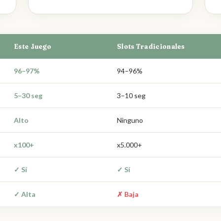
Este Juego
Slots Tradicionales
96–97%
94–96%
5–30 seg
3–10 seg
Alto
Ninguno
x100+
x5.000+
✓ Sí
✓ Sí
✓ Alta
✗ Baja