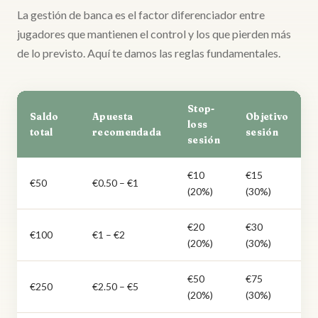
La gestión de banca es el factor diferenciador entre
jugadores que mantienen el control y los que pierden más
de lo previsto. Aquí te damos las reglas fundamentales.
Stop-
Saldo
Apuesta
Objetivo
loss
total
recomendada
sesión
sesión
€10
€15
€50
€0.50 – €1
(20%)
(30%)
€20
€30
€100
€1 – €2
(20%)
(30%)
€50
€75
€250
€2.50 – €5
(20%)
(30%)