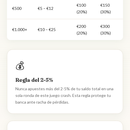
€100
€150
€500
€5 – €12
(20%)
(30%)
€200
€300
€1.000+
€10 – €25
(20%)
(30%)
💰
Regla del 2-5%
Nunca apuestes más del 2-5% de tu saldo total en una
sola ronda de este juego crash. Esta regla protege tu
banca ante racha de pérdidas.