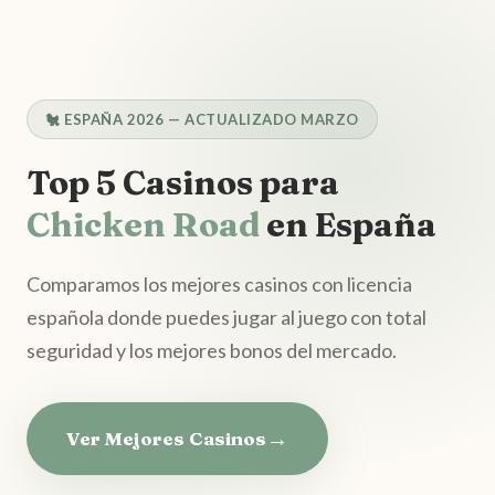
🐔 ESPAÑA 2026 — ACTUALIZADO MARZO
Top 5 Casinos para
Chicken Road
en España
Comparamos los mejores casinos con licencia
española donde puedes jugar al juego con total
seguridad y los mejores bonos del mercado.
→
Ver Mejores Casinos