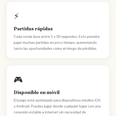
⚡
Partidas rápidas
Cada ronda dura entre 5 y 30 segundos. Esto permite
jugar muchas partidas en poco tiempo, aumentando
tanto las oportunidades como el riesgo de pérdidas.
🎮
Disponible en móvil
El juego está optimizado para dispositivos móviles iOS
y Android. Puedes jugar desde cualquier lugar con una
conexión estable a internet sin necesidad de