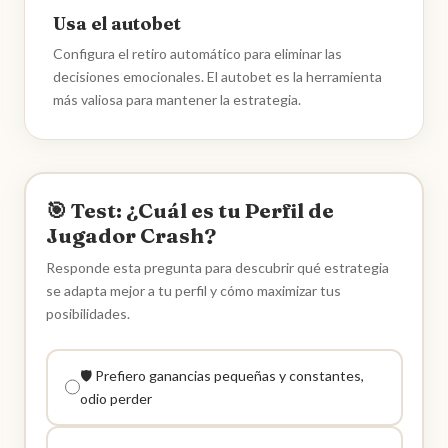
Usa el autobet
Configura el retiro automático para eliminar las
decisiones emocionales. El autobet es la herramienta
más valiosa para mantener la estrategia.
🎯 Test: ¿Cuál es tu Perfil de
Jugador Crash?
Responde esta pregunta para descubrir qué estrategia
se adapta mejor a tu perfil y cómo maximizar tus
posibilidades.
🛡️ Prefiero ganancias pequeñas y constantes,
odio perder