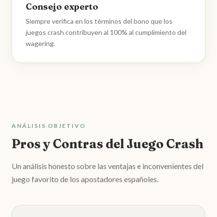
Consejo experto
Siempre verifica en los términos del bono que los
juegos crash contribuyen al 100% al cumplimiento del
wagering.
ANÁLISIS OBJETIVO
Pros y Contras del Juego Crash
Un análisis honesto sobre las ventajas e inconvenientes del
juego favorito de los apostadores españoles.