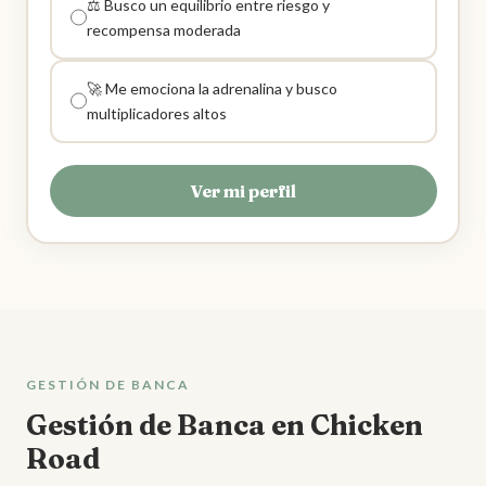
⚖️ Busco un equilibrio entre riesgo y
recompensa moderada
🚀 Me emociona la adrenalina y busco
multiplicadores altos
Ver mi perfil
GESTIÓN DE BANCA
Gestión de Banca en Chicken
Road