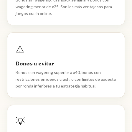
wagering menor de x25. Son los más ventajosos para
juegos crash online.
⚠️
Bonos a evitar
Bonos con wagering superior a x40, bonos con
restricciones en juegos crash, o con límites de apuesta
por ronda inferiores a tu estrategia habitual.
💡