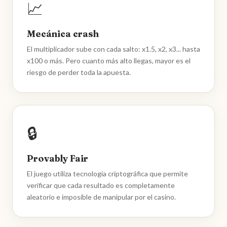
📈
Mecánica crash
El multiplicador sube con cada salto: x1.5, x2, x3... hasta
x100 o más. Pero cuanto más alto llegas, mayor es el
riesgo de perder toda la apuesta.
🔒
Provably Fair
El juego utiliza tecnología criptográfica que permite
verificar que cada resultado es completamente
aleatorio e imposible de manipular por el casino.