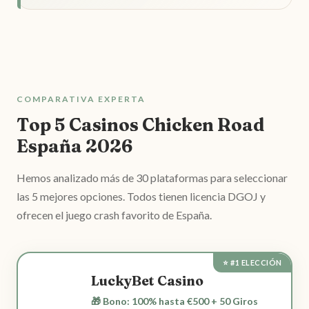
COMPARATIVA EXPERTA
Top 5 Casinos Chicken Road
España 2026
Hemos analizado más de 30 plataformas para seleccionar
las 5 mejores opciones. Todos tienen licencia DGOJ y
ofrecen el juego crash favorito de España.
LuckyBet Casino
🎁 Bono: 100% hasta €500 + 50 Giros