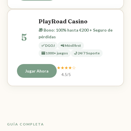
PlayRoad Casino
🎁 Bono: 100% hasta €200 + Seguro de
5
pérdidas
✅ DGOJ
📲 Móvil first
🎰 1000+ juegos
🌙 24/7 Soporte
★★★★☆
Jugar Ahora
4.5/5
GUÍA COMPLETA