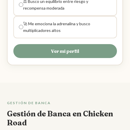
⚖️ Busco un equilibrio entre riesgo y
recompensa moderada
🚀 Me emociona la adrenalina y busco
multiplicadores altos
Ver mi perfil
GESTIÓN DE BANCA
Gestión de Banca en Chicken
Road