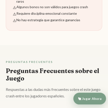
raros
Algunos bonos no son válidos para juegos crash
⚠️
Requiere disciplina emocional constante
⚠️
No hay estrategia que garantice ganancias
⚠️
PREGUNTAS FRECUENTES
Preguntas Frecuentes sobre el
Juego
Respuestas a las dudas más frecuentes sobre el este juego
crash entre los jugadores españoles.
🐔 Jugar Ahora