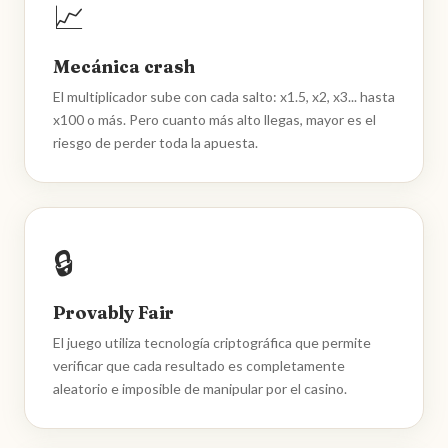
📈
Mecánica crash
El multiplicador sube con cada salto: x1.5, x2, x3... hasta
x100 o más. Pero cuanto más alto llegas, mayor es el
riesgo de perder toda la apuesta.
🔒
Provably Fair
El juego utiliza tecnología criptográfica que permite
verificar que cada resultado es completamente
aleatorio e imposible de manipular por el casino.