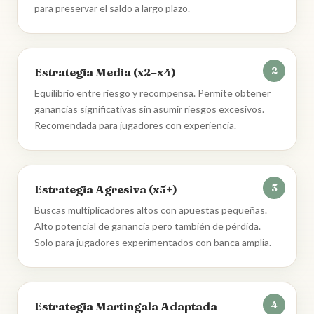
para preservar el saldo a largo plazo.
2
Estrategia Media (x2–x4)
Equilibrio entre riesgo y recompensa. Permite obtener
ganancias significativas sin asumir riesgos excesivos.
Recomendada para jugadores con experiencia.
3
Estrategia Agresiva (x5+)
Buscas multiplicadores altos con apuestas pequeñas.
Alto potencial de ganancia pero también de pérdida.
Solo para jugadores experimentados con banca amplia.
4
Estrategia Martingala Adaptada