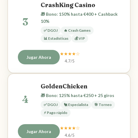
CrashKing Casino
🎁 Bono: 150% hasta €400 + Cashback
3
10%
✅ DGOJ
🔥 Crash Games
📊 Estadísticas
💰 VIP
★★★★☆
Jugar Ahora
4.7/5
GoldenChicken
🎁 Bono: 125% hasta €250 + 25 giros
4
✅ DGOJ
🐔 Especialista
🎯 Torneo
⚡ Pago rápido
★★★★☆
Jugar Ahora
4.6/5