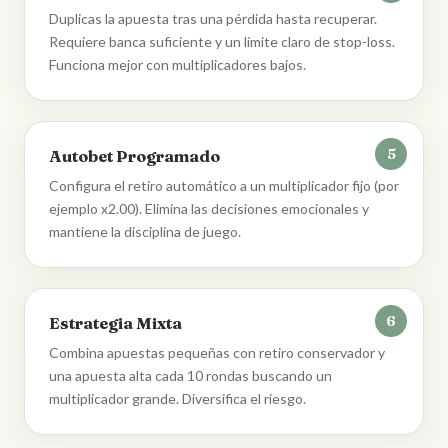
Duplicas la apuesta tras una pérdida hasta recuperar.
Requiere banca suficiente y un límite claro de stop-loss.
Funciona mejor con multiplicadores bajos.
5
Autobet Programado
Configura el retiro automático a un multiplicador fijo (por
ejemplo x2.00). Elimina las decisiones emocionales y
mantiene la disciplina de juego.
6
Estrategia Mixta
Combina apuestas pequeñas con retiro conservador y
una apuesta alta cada 10 rondas buscando un
multiplicador grande. Diversifica el riesgo.