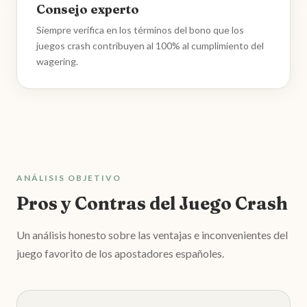
Consejo experto
Siempre verifica en los términos del bono que los
juegos crash contribuyen al 100% al cumplimiento del
wagering.
ANÁLISIS OBJETIVO
Pros y Contras del Juego Crash
Un análisis honesto sobre las ventajas e inconvenientes del
juego favorito de los apostadores españoles.