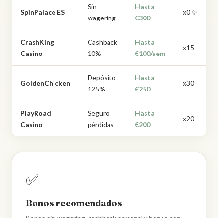
Sin
Hasta
SpinPalace ES
x0 ✨
wagering
€300
CrashKing
Cashback
Hasta
x15
Casino
10%
€100/sem
Depósito
Hasta
GoldenChicken
x30
125%
€250
PlayRoad
Seguro
Hasta
x20
Casino
pérdidas
€200
✅
Bonos recomendados
Bonos sin wagering, cashback semanal y bonos con