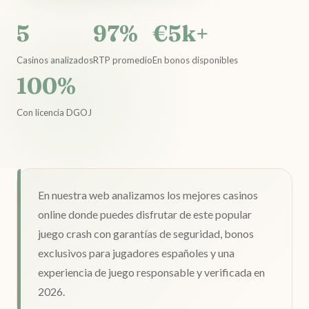
5
97%
€5k+
Casinos analizados
RTP promedio
En bonos disponibles
100%
Con licencia DGOJ
En nuestra web analizamos los mejores casinos
online donde puedes disfrutar de este popular
juego crash con garantías de seguridad, bonos
exclusivos para jugadores españoles y una
experiencia de juego responsable y verificada en
2026.