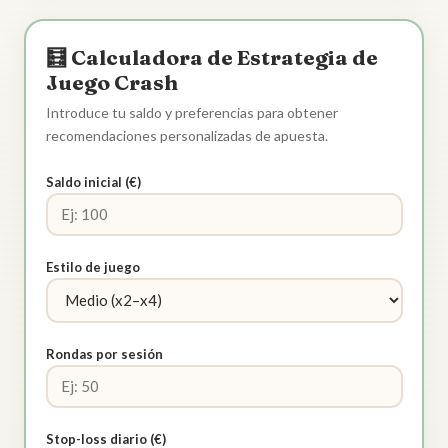
🧮 Calculadora de Estrategia de
Juego Crash
Introduce tu saldo y preferencias para obtener
recomendaciones personalizadas de apuesta.
Saldo inicial (€)
Estilo de juego
Rondas por sesión
Stop-loss diario (€)