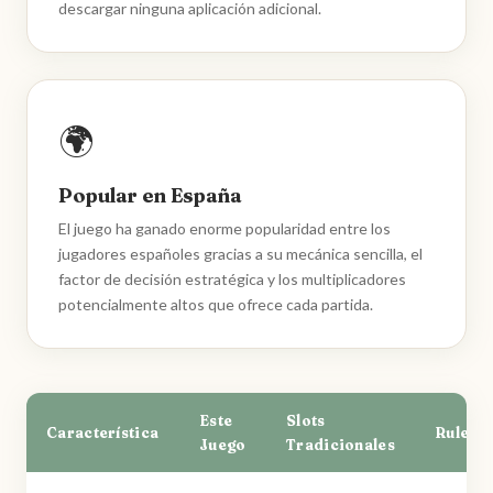
descargar ninguna aplicación adicional.
🌍
Popular en España
El juego ha ganado enorme popularidad entre los
jugadores españoles gracias a su mecánica sencilla, el
factor de decisión estratégica y los multiplicadores
potencialmente altos que ofrece cada partida.
Este
Slots
Característica
Ruleta
Juego
Tradicionales