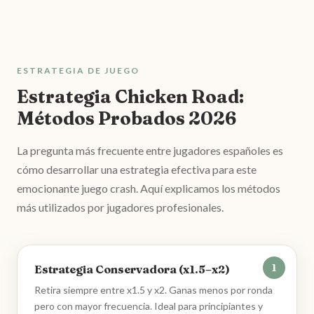
ESTRATEGIA DE JUEGO
Estrategia Chicken Road:
Métodos Probados 2026
La pregunta más frecuente entre jugadores españoles es
cómo desarrollar una estrategia efectiva para este
emocionante juego crash. Aquí explicamos los métodos
más utilizados por jugadores profesionales.
1
Estrategia Conservadora (x1.5–x2)
Retira siempre entre x1.5 y x2. Ganas menos por ronda
pero con mayor frecuencia. Ideal para principiantes y