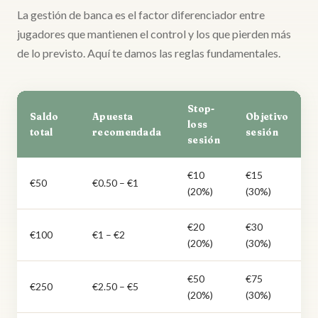
La gestión de banca es el factor diferenciador entre
jugadores que mantienen el control y los que pierden más
de lo previsto. Aquí te damos las reglas fundamentales.
Stop-
Saldo
Apuesta
Objetivo
loss
total
recomendada
sesión
sesión
€10
€15
€50
€0.50 – €1
(20%)
(30%)
€20
€30
€100
€1 – €2
(20%)
(30%)
€50
€75
€250
€2.50 – €5
(20%)
(30%)