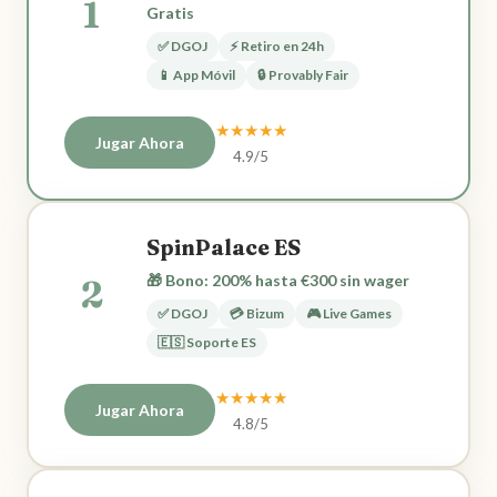
1
Gratis
✅ DGOJ
⚡ Retiro en 24h
📱 App Móvil
🔒 Provably Fair
★★★★★
Jugar Ahora
4.9/5
SpinPalace ES
🎁 Bono: 200% hasta €300 sin wager
2
✅ DGOJ
💳 Bizum
🎮 Live Games
🇪🇸 Soporte ES
★★★★★
Jugar Ahora
4.8/5