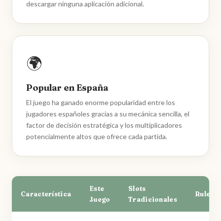
descargar ninguna aplicación adicional.
🌍
Popular en España
El juego ha ganado enorme popularidad entre los
jugadores españoles gracias a su mecánica sencilla, el
factor de decisión estratégica y los multiplicadores
potencialmente altos que ofrece cada partida.
Este
Slots
Característica
Ruleta
Juego
Tradicionales