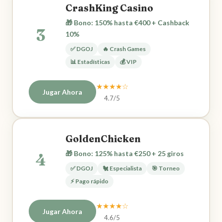
CrashKing Casino
🎁 Bono: 150% hasta €400 + Cashback
3
10%
✅ DGOJ
🔥 Crash Games
📊 Estadísticas
💰 VIP
★★★★☆
Jugar Ahora
4.7/5
GoldenChicken
🎁 Bono: 125% hasta €250 + 25 giros
4
✅ DGOJ
🐔 Especialista
🎯 Torneo
⚡ Pago rápido
★★★★☆
Jugar Ahora
4.6/5