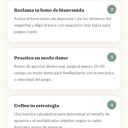
2
Reclama tu bono de bienvenida
Activa el bono antes de depositar. Lee los términos del
wagering y elige el bono con requisitos más bajos para
juegos crash.
3
Practica en modo demo
Antes de apostar dinero real, juega al menos 20-30
rondas en modo demo para familiarizarte con la mecánica
y velocidad del juego.
4
Define tu estrategia
Usa nuestra calculadora para determinar el tamaño de
apuesta y el multiplicador objetivo según tu saldo.
Anótalos antes de empezar.