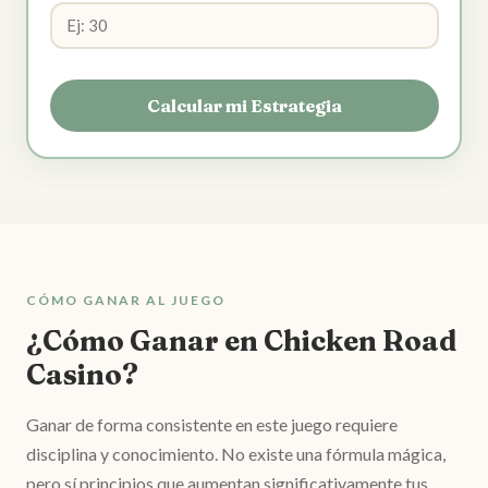
Calcular mi Estrategia
CÓMO GANAR AL JUEGO
¿Cómo Ganar en Chicken Road
Casino?
Ganar de forma consistente en este juego requiere
disciplina y conocimiento. No existe una fórmula mágica,
pero sí principios que aumentan significativamente tus