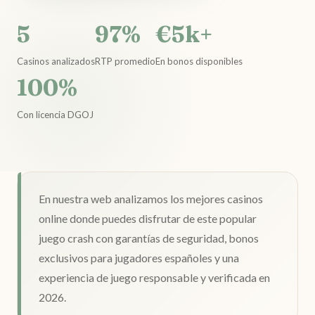
5
97%
€5k+
Casinos analizados
RTP promedio
En bonos disponibles
100%
Con licencia DGOJ
En nuestra web analizamos los mejores casinos
online donde puedes disfrutar de este popular
juego crash con garantías de seguridad, bonos
exclusivos para jugadores españoles y una
experiencia de juego responsable y verificada en
2026.