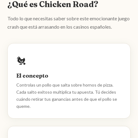
¿Qué es Chicken Road?
Todo lo que necesitas saber sobre este emocionante juego
crash que está arrasando en los casinos españoles.
🐔
El concepto
Controlas un pollo que salta sobre hornos de pizza.
Cada salto exitoso multiplica tu apuesta. Tú decides
cuándo retirar tus ganancias antes de que el pollo se
queme.