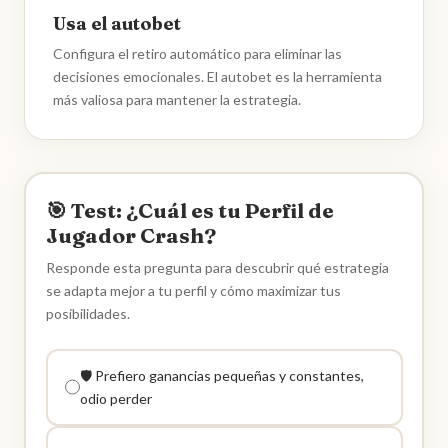
Usa el autobet
Configura el retiro automático para eliminar las
decisiones emocionales. El autobet es la herramienta
más valiosa para mantener la estrategia.
🎯 Test: ¿Cuál es tu Perfil de
Jugador Crash?
Responde esta pregunta para descubrir qué estrategia
se adapta mejor a tu perfil y cómo maximizar tus
posibilidades.
🛡️ Prefiero ganancias pequeñas y constantes,
odio perder