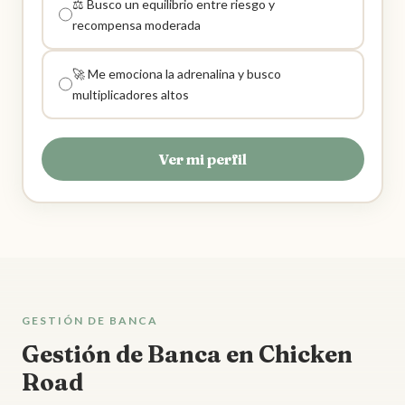
⚖️ Busco un equilibrio entre riesgo y
recompensa moderada
🚀 Me emociona la adrenalina y busco
multiplicadores altos
Ver mi perfil
GESTIÓN DE BANCA
Gestión de Banca en Chicken
Road