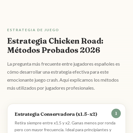
ESTRATEGIA DE JUEGO
Estrategia Chicken Road:
Métodos Probados 2026
La pregunta más frecuente entre jugadores españoles es
cómo desarrollar una estrategia efectiva para este
emocionante juego crash. Aquí explicamos los métodos
más utilizados por jugadores profesionales.
1
Estrategia Conservadora (x1.5–x2)
Retira siempre entre x1.5 y x2. Ganas menos por ronda
pero con mayor frecuencia. Ideal para principiantes y