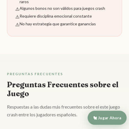
raros
Algunos bonos no son válidos para juegos crash
⚠️
Requiere disciplina emocional constante
⚠️
No hay estrategia que garantice ganancias
⚠️
PREGUNTAS FRECUENTES
Preguntas Frecuentes sobre el
Juego
Respuestas a las dudas más frecuentes sobre el este juego
crash entre los jugadores españoles.
🐔 Jugar Ahora