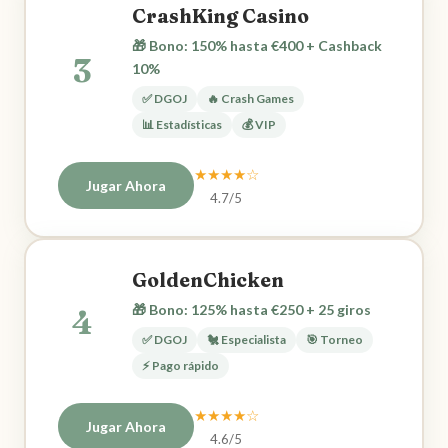
CrashKing Casino
🎁 Bono: 150% hasta €400 + Cashback
3
10%
✅ DGOJ
🔥 Crash Games
📊 Estadísticas
💰 VIP
★★★★☆
Jugar Ahora
4.7/5
GoldenChicken
🎁 Bono: 125% hasta €250 + 25 giros
4
✅ DGOJ
🐔 Especialista
🎯 Torneo
⚡ Pago rápido
★★★★☆
Jugar Ahora
4.6/5