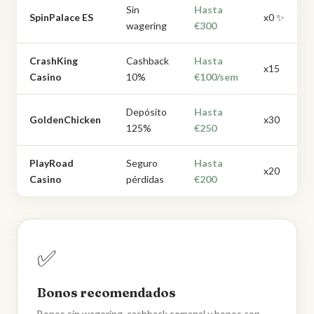
Sin
Hasta
SpinPalace ES
x0 ✨
wagering
€300
CrashKing
Cashback
Hasta
x15
Casino
10%
€100/sem
Depósito
Hasta
GoldenChicken
x30
125%
€250
PlayRoad
Seguro
Hasta
x20
Casino
pérdidas
€200
✅
Bonos recomendados
Bonos sin wagering, cashback semanal y bonos con