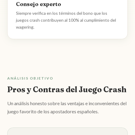
Consejo experto
Siempre verifica en los términos del bono que los
juegos crash contribuyen al 100% al cumplimiento del
wagering.
ANÁLISIS OBJETIVO
Pros y Contras del Juego Crash
Un análisis honesto sobre las ventajas e inconvenientes del
juego favorito de los apostadores españoles.