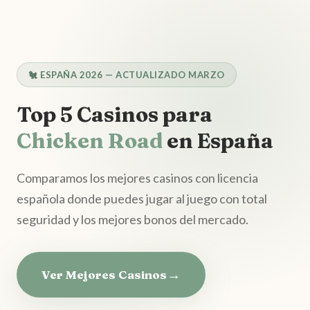
🐔 ESPAÑA 2026 — ACTUALIZADO MARZO
Top 5 Casinos para
Chicken Road
en España
Comparamos los mejores casinos con licencia
española donde puedes jugar al juego con total
seguridad y los mejores bonos del mercado.
→
Ver Mejores Casinos