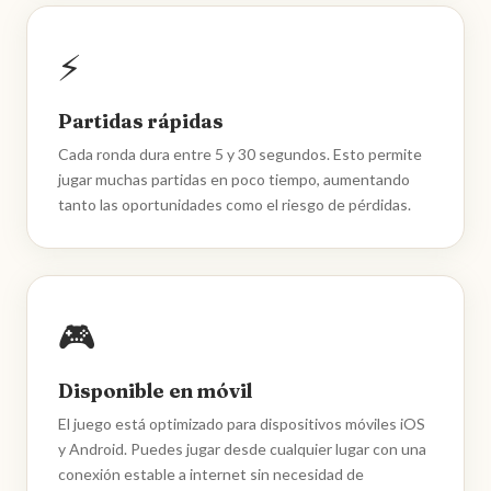
⚡
Partidas rápidas
Cada ronda dura entre 5 y 30 segundos. Esto permite
jugar muchas partidas en poco tiempo, aumentando
tanto las oportunidades como el riesgo de pérdidas.
🎮
Disponible en móvil
El juego está optimizado para dispositivos móviles iOS
y Android. Puedes jugar desde cualquier lugar con una
conexión estable a internet sin necesidad de