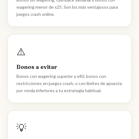
wagering menor de x25. Son los más ventajosos para
juegos crash online.
⚠️
Bonos a evitar
Bonos con wagering superior a x40, bonos con
restricciones en juegos crash, o con límites de apuesta
por ronda inferiores a tu estrategia habitual.
💡