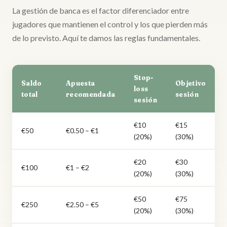
La gestión de banca es el factor diferenciador entre
jugadores que mantienen el control y los que pierden más
de lo previsto. Aquí te damos las reglas fundamentales.
Stop-
Saldo
Apuesta
Objetivo
loss
total
recomendada
sesión
sesión
€10
€15
€50
€0.50 – €1
(20%)
(30%)
€20
€30
€100
€1 – €2
(20%)
(30%)
€50
€75
€250
€2.50 – €5
(20%)
(30%)