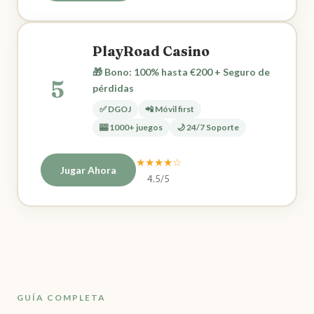
PlayRoad Casino
🎁 Bono: 100% hasta €200 + Seguro de
5
pérdidas
✅ DGOJ
📲 Móvil first
🎰 1000+ juegos
🌙 24/7 Soporte
★★★★☆
Jugar Ahora
4.5/5
GUÍA COMPLETA