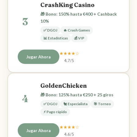
CrashKing Casino
🎁 Bono: 150% hasta €400 + Cashback
3
10%
✅ DGOJ
🔥 Crash Games
📊 Estadísticas
💰 VIP
★★★★☆
Jugar Ahora
4.7/5
GoldenChicken
🎁 Bono: 125% hasta €250 + 25 giros
4
✅ DGOJ
🐔 Especialista
🎯 Torneo
⚡ Pago rápido
★★★★☆
Jugar Ahora
4.6/5