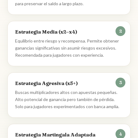
para preservar el saldo a largo plazo.
2
Estrategia Media (x2–x4)
Equilibrio entre riesgo y recompensa. Permite obtener
ganancias significativas sin asumir riesgos excesivos.
Recomendada para jugadores con experiencia.
3
Estrategia Agresiva (x5+)
Buscas multiplicadores altos con apuestas pequeñas.
Alto potencial de ganancia pero también de pérdida.
Solo para jugadores experimentados con banca amplia.
4
Estrategia Martingala Adaptada