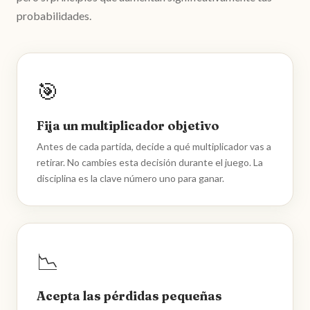
probabilidades.
🎯
Fija un multiplicador objetivo
Antes de cada partida, decide a qué multiplicador vas a
retirar. No cambies esta decisión durante el juego. La
disciplina es la clave número uno para ganar.
📉
Acepta las pérdidas pequeñas