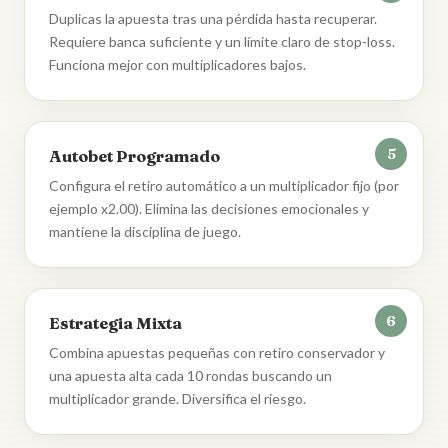
Duplicas la apuesta tras una pérdida hasta recuperar.
Requiere banca suficiente y un límite claro de stop-loss.
Funciona mejor con multiplicadores bajos.
5
Autobet Programado
Configura el retiro automático a un multiplicador fijo (por
ejemplo x2.00). Elimina las decisiones emocionales y
mantiene la disciplina de juego.
6
Estrategia Mixta
Combina apuestas pequeñas con retiro conservador y
una apuesta alta cada 10 rondas buscando un
multiplicador grande. Diversifica el riesgo.