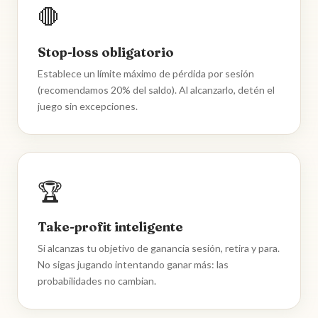
🛑
Stop-loss obligatorio
Establece un límite máximo de pérdida por sesión
(recomendamos 20% del saldo). Al alcanzarlo, detén el
juego sin excepciones.
🏆
Take-profit inteligente
Si alcanzas tu objetivo de ganancia sesión, retira y para.
No sigas jugando intentando ganar más: las
probabilidades no cambian.