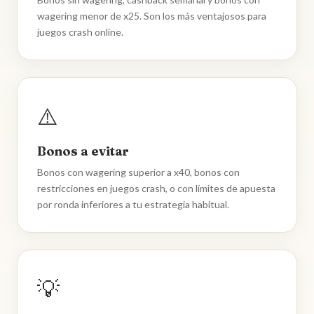
wagering menor de x25. Son los más ventajosos para
juegos crash online.
⚠️
Bonos a evitar
Bonos con wagering superior a x40, bonos con
restricciones en juegos crash, o con límites de apuesta
por ronda inferiores a tu estrategia habitual.
💡