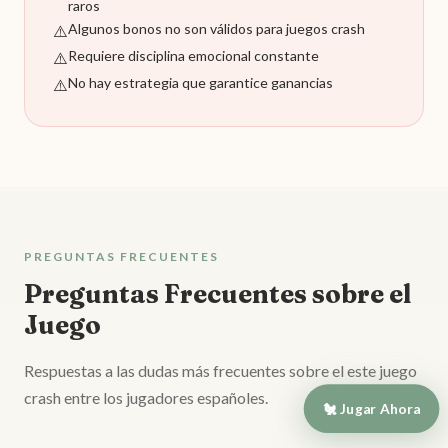
raros
Algunos bonos no son válidos para juegos crash
⚠️
Requiere disciplina emocional constante
⚠️
No hay estrategia que garantice ganancias
⚠️
PREGUNTAS FRECUENTES
Preguntas Frecuentes sobre el
Juego
Respuestas a las dudas más frecuentes sobre el este juego
crash entre los jugadores españoles.
🐔 Jugar Ahora