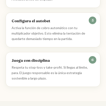
5
Configura el autobet
Activa la función de cobro automático con tu
multiplicador objetivo. Esto elimina la tentación de
quedarte demasiado tiempo en la partida.
6
Juega con disciplina
Respeta tu stop-loss y take-profit. Si llegas al límite,
para. El juego responsable es la única estrategia
sostenible a largo plazo.