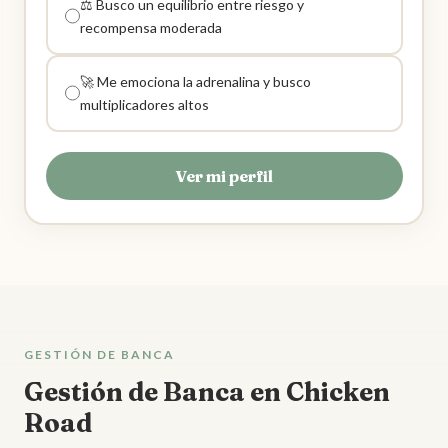
⚖️ Busco un equilibrio entre riesgo y
recompensa moderada
🚀 Me emociona la adrenalina y busco
multiplicadores altos
Ver mi perfil
GESTIÓN DE BANCA
Gestión de Banca en Chicken
Road