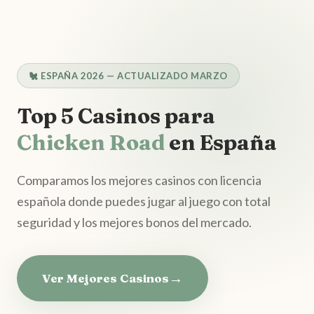
🐔 ESPAÑA 2026 — ACTUALIZADO MARZO
Top 5 Casinos para
Chicken Road
en España
Comparamos los mejores casinos con licencia
española donde puedes jugar al juego con total
seguridad y los mejores bonos del mercado.
→
Ver Mejores Casinos