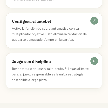
5
Configura el autobet
Activa la función de cobro automático con tu
multiplicador objetivo. Esto elimina la tentación de
quedarte demasiado tiempo en la partida.
6
Juega con disciplina
Respeta tu stop-loss y take-profit. Si llegas al límite,
para. El juego responsable es la única estrategia
sostenible a largo plazo.