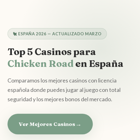
🐔 ESPAÑA 2026 — ACTUALIZADO MARZO
Top 5 Casinos para
Chicken Road
en España
Comparamos los mejores casinos con licencia
española donde puedes jugar al juego con total
seguridad y los mejores bonos del mercado.
→
Ver Mejores Casinos