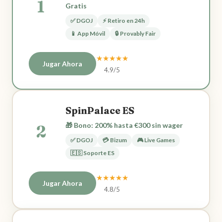
1
Gratis
✅ DGOJ
⚡ Retiro en 24h
📱 App Móvil
🔒 Provably Fair
★★★★★
Jugar Ahora
4.9/5
SpinPalace ES
🎁 Bono: 200% hasta €300 sin wager
2
✅ DGOJ
💳 Bizum
🎮 Live Games
🇪🇸 Soporte ES
★★★★★
Jugar Ahora
4.8/5