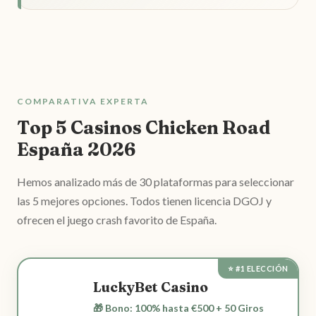
COMPARATIVA EXPERTA
Top 5 Casinos Chicken Road
España 2026
Hemos analizado más de 30 plataformas para seleccionar
las 5 mejores opciones. Todos tienen licencia DGOJ y
ofrecen el juego crash favorito de España.
LuckyBet Casino
🎁 Bono: 100% hasta €500 + 50 Giros