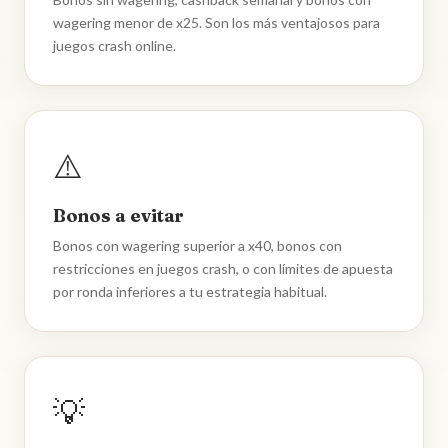
wagering menor de x25. Son los más ventajosos para
juegos crash online.
⚠️
Bonos a evitar
Bonos con wagering superior a x40, bonos con
restricciones en juegos crash, o con límites de apuesta
por ronda inferiores a tu estrategia habitual.
💡