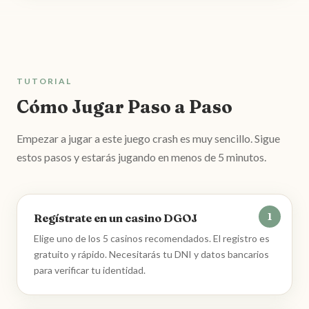
TUTORIAL
Cómo Jugar Paso a Paso
Empezar a jugar a este juego crash es muy sencillo. Sigue
estos pasos y estarás jugando en menos de 5 minutos.
1
Regístrate en un casino DGOJ
Elige uno de los 5 casinos recomendados. El registro es
gratuito y rápido. Necesitarás tu DNI y datos bancarios
para verificar tu identidad.