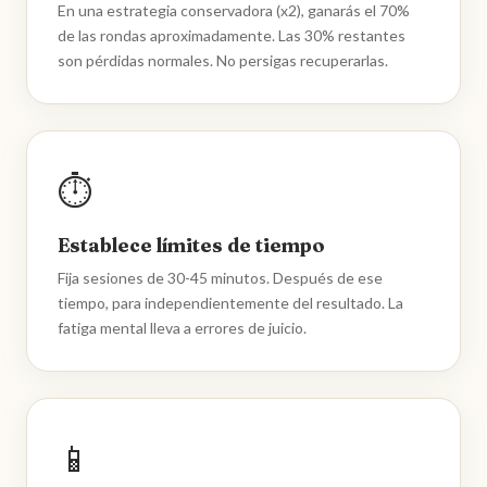
En una estrategia conservadora (x2), ganarás el 70%
de las rondas aproximadamente. Las 30% restantes
son pérdidas normales. No persigas recuperarlas.
⏱️
Establece límites de tiempo
Fija sesiones de 30-45 minutos. Después de ese
tiempo, para independientemente del resultado. La
fatiga mental lleva a errores de juicio.
📱