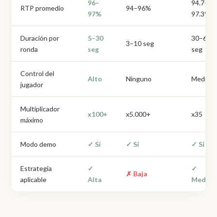
96–
94.7–
RTP promedio
94–96%
97%
97.3%
Duración por
5–30
30–60
3–10 seg
ronda
seg
seg
Control del
Alto
Ninguno
Medio
jugador
Multiplicador
x100+
x5.000+
x35
máximo
Modo demo
✓ Sí
✓ Sí
✓ Sí
Estrategia
✓
✓
✗ Baja
aplicable
Alta
Media