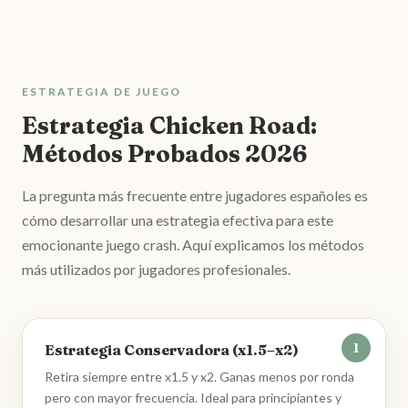
ESTRATEGIA DE JUEGO
Estrategia Chicken Road:
Métodos Probados 2026
La pregunta más frecuente entre jugadores españoles es
cómo desarrollar una estrategia efectiva para este
emocionante juego crash. Aquí explicamos los métodos
más utilizados por jugadores profesionales.
1
Estrategia Conservadora (x1.5–x2)
Retira siempre entre x1.5 y x2. Ganas menos por ronda
pero con mayor frecuencia. Ideal para principiantes y