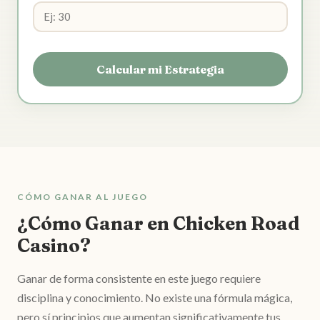
Calcular mi Estrategia
CÓMO GANAR AL JUEGO
¿Cómo Ganar en Chicken Road
Casino?
Ganar de forma consistente en este juego requiere
disciplina y conocimiento. No existe una fórmula mágica,
pero sí principios que aumentan significativamente tus