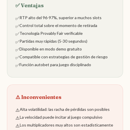
✅ Ventajas
RTP alto del 96-97%, superior a muchos slots
✅
Control total sobre el momento de retirada
✅
Tecnología Provably Fair verificable
✅
Partidas muy rápidas (5-30 segundos)
✅
Disponible en modo demo gratuito
✅
Compatible con estrategias de gestión de riesgo
✅
Función autobet para juego disciplinado
✅
⚠️ Inconvenientes
Alta volatilidad: las racha de pérdidas son posibles
⚠️
La velocidad puede incitar al juego compulsivo
⚠️
Los multiplicadores muy altos son estadísticamente
⚠️