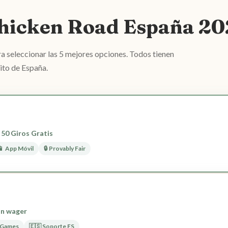
Chicken Road España 2
 seleccionar las 5 mejores opciones. Todos tienen
ito de España.
 50 Giros Gratis
📱 App Móvil
🔒 Provably Fair
in wager
e Games
🇪🇸 Soporte ES