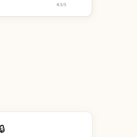
4.5/5
🔒