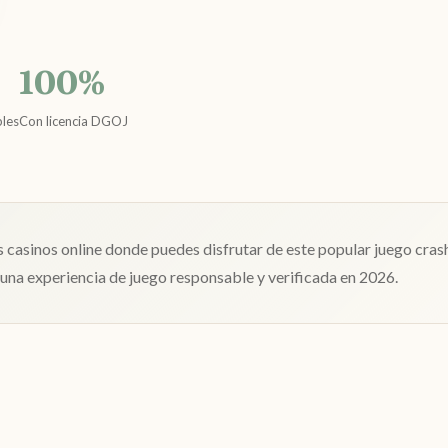
100%
bles
Con licencia DGOJ
 casinos online donde puedes disfrutar de este popular juego cras
una experiencia de juego responsable y verificada en 2026.