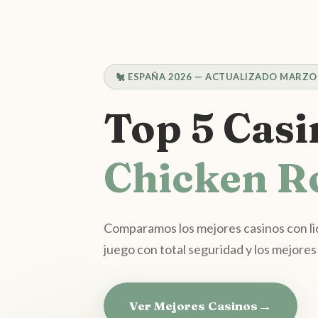
🐔 ESPAÑA 2026 — ACTUALIZADO MARZO
Top 5 Casi
Chicken R
Comparamos los mejores casinos con li
juego con total seguridad y los mejore
→
Ver Mejores Casinos