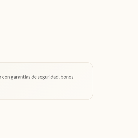
h con garantías de seguridad, bonos