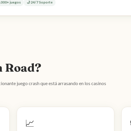
1000+ juegos
🌙 24/7 Soporte
n Road?
ionante juego crash que está arrasando en los casinos
📈