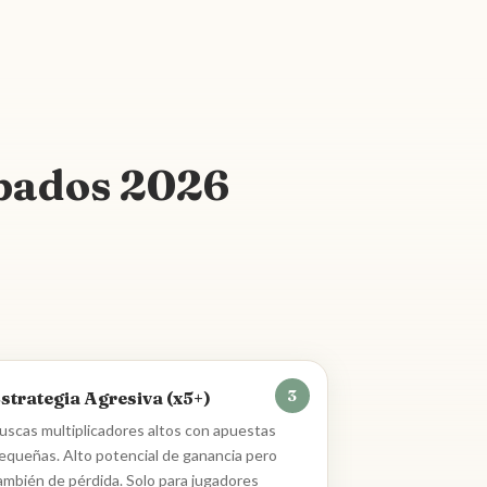
obados 2026
3
strategia Agresiva (x5+)
uscas multiplicadores altos con apuestas
equeñas. Alto potencial de ganancia pero
ambién de pérdida. Solo para jugadores