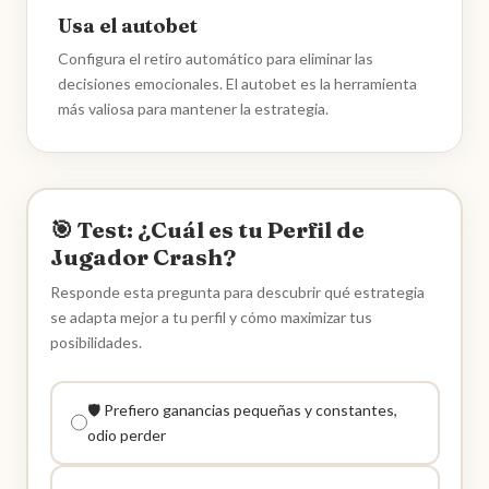
Usa el autobet
Configura el retiro automático para eliminar las
decisiones emocionales. El autobet es la herramienta
más valiosa para mantener la estrategia.
🎯 Test: ¿Cuál es tu Perfil de
Jugador Crash?
Responde esta pregunta para descubrir qué estrategia
se adapta mejor a tu perfil y cómo maximizar tus
posibilidades.
🛡️ Prefiero ganancias pequeñas y constantes,
odio perder