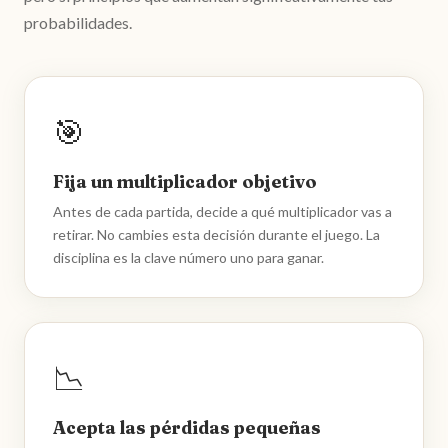
probabilidades.
🎯
Fija un multiplicador objetivo
Antes de cada partida, decide a qué multiplicador vas a
retirar. No cambies esta decisión durante el juego. La
disciplina es la clave número uno para ganar.
📉
Acepta las pérdidas pequeñas