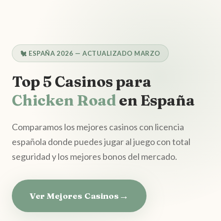
🐔 ESPAÑA 2026 — ACTUALIZADO MARZO
Top 5 Casinos para
Chicken Road
en España
Comparamos los mejores casinos con licencia
española donde puedes jugar al juego con total
seguridad y los mejores bonos del mercado.
→
Ver Mejores Casinos