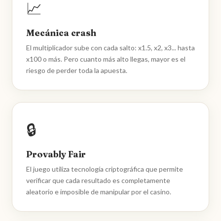
📈
Mecánica crash
El multiplicador sube con cada salto: x1.5, x2, x3... hasta
x100 o más. Pero cuanto más alto llegas, mayor es el
riesgo de perder toda la apuesta.
🔒
Provably Fair
El juego utiliza tecnología criptográfica que permite
verificar que cada resultado es completamente
aleatorio e imposible de manipular por el casino.