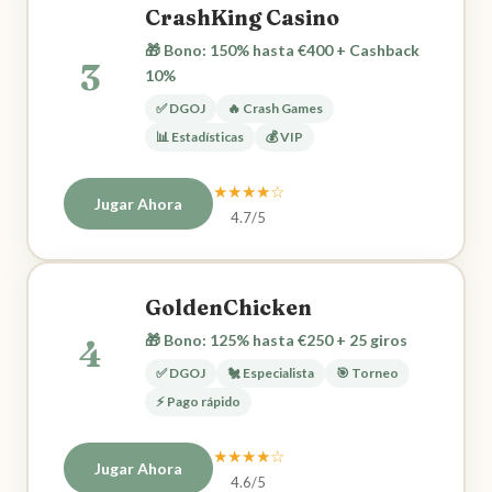
CrashKing Casino
🎁 Bono: 150% hasta €400 + Cashback
3
10%
✅ DGOJ
🔥 Crash Games
📊 Estadísticas
💰 VIP
★★★★☆
Jugar Ahora
4.7/5
GoldenChicken
🎁 Bono: 125% hasta €250 + 25 giros
4
✅ DGOJ
🐔 Especialista
🎯 Torneo
⚡ Pago rápido
★★★★☆
Jugar Ahora
4.6/5