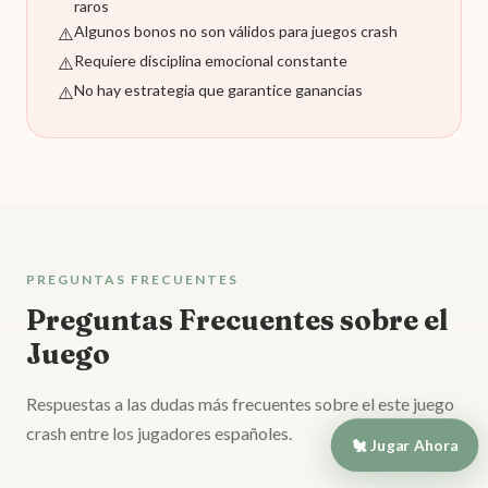
raros
Algunos bonos no son válidos para juegos crash
⚠️
Requiere disciplina emocional constante
⚠️
No hay estrategia que garantice ganancias
⚠️
PREGUNTAS FRECUENTES
Preguntas Frecuentes sobre el
Juego
Respuestas a las dudas más frecuentes sobre el este juego
crash entre los jugadores españoles.
🐔 Jugar Ahora