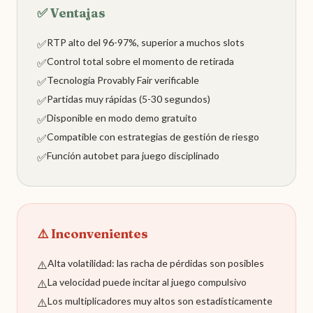
✅ Ventajas
RTP alto del 96-97%, superior a muchos slots
✅
Control total sobre el momento de retirada
✅
Tecnología Provably Fair verificable
✅
Partidas muy rápidas (5-30 segundos)
✅
Disponible en modo demo gratuito
✅
Compatible con estrategias de gestión de riesgo
✅
Función autobet para juego disciplinado
✅
⚠️ Inconvenientes
Alta volatilidad: las racha de pérdidas son posibles
⚠️
La velocidad puede incitar al juego compulsivo
⚠️
Los multiplicadores muy altos son estadísticamente
⚠️