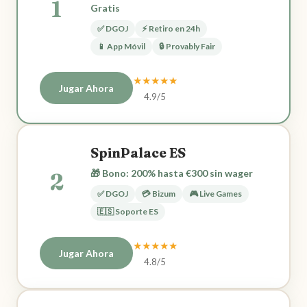
1
Gratis
✅ DGOJ
⚡ Retiro en 24h
📱 App Móvil
🔒 Provably Fair
★★★★★
Jugar Ahora
4.9/5
SpinPalace ES
🎁 Bono: 200% hasta €300 sin wager
2
✅ DGOJ
💳 Bizum
🎮 Live Games
🇪🇸 Soporte ES
★★★★★
Jugar Ahora
4.8/5