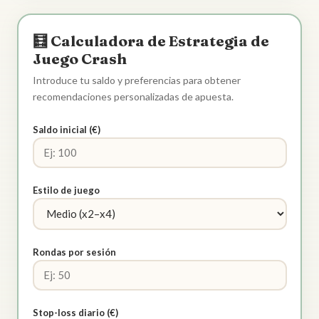
🧮 Calculadora de Estrategia de
Juego Crash
Introduce tu saldo y preferencias para obtener
recomendaciones personalizadas de apuesta.
Saldo inicial (€)
Estilo de juego
Rondas por sesión
Stop-loss diario (€)