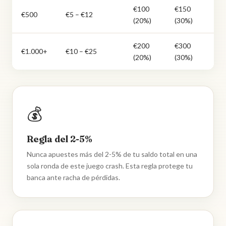
€100
€150
€500
€5 – €12
(20%)
(30%)
€200
€300
€1.000+
€10 – €25
(20%)
(30%)
💰
Regla del 2-5%
Nunca apuestes más del 2-5% de tu saldo total en una
sola ronda de este juego crash. Esta regla protege tu
banca ante racha de pérdidas.