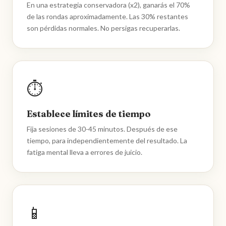
En una estrategia conservadora (x2), ganarás el 70%
de las rondas aproximadamente. Las 30% restantes
son pérdidas normales. No persigas recuperarlas.
⏱️
Establece límites de tiempo
Fija sesiones de 30-45 minutos. Después de ese
tiempo, para independientemente del resultado. La
fatiga mental lleva a errores de juicio.
📱