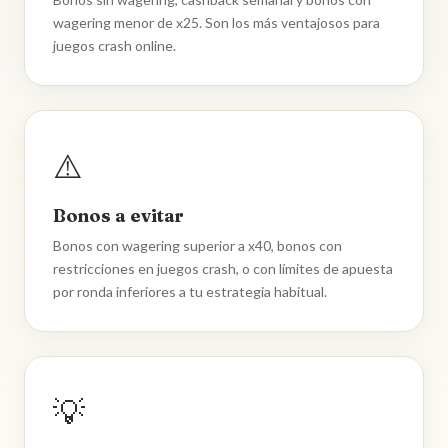
wagering menor de x25. Son los más ventajosos para
juegos crash online.
⚠️
Bonos a evitar
Bonos con wagering superior a x40, bonos con
restricciones en juegos crash, o con límites de apuesta
por ronda inferiores a tu estrategia habitual.
💡