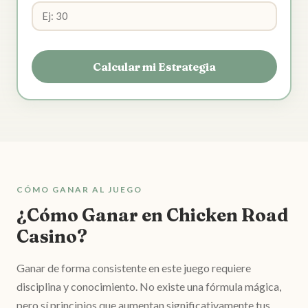
Calcular mi Estrategia
CÓMO GANAR AL JUEGO
¿Cómo Ganar en Chicken Road
Casino?
Ganar de forma consistente en este juego requiere
disciplina y conocimiento. No existe una fórmula mágica,
pero sí principios que aumentan significativamente tus