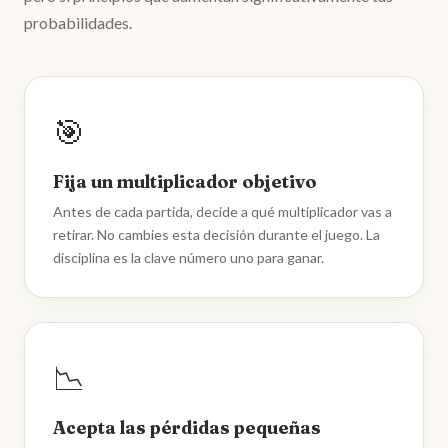
probabilidades.
🎯
Fija un multiplicador objetivo
Antes de cada partida, decide a qué multiplicador vas a
retirar. No cambies esta decisión durante el juego. La
disciplina es la clave número uno para ganar.
📉
Acepta las pérdidas pequeñas