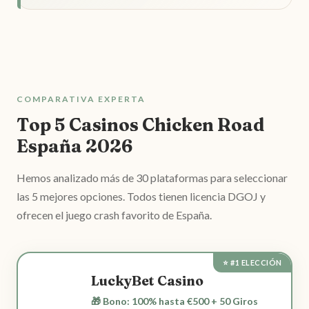
COMPARATIVA EXPERTA
Top 5 Casinos Chicken Road
España 2026
Hemos analizado más de 30 plataformas para seleccionar
las 5 mejores opciones. Todos tienen licencia DGOJ y
ofrecen el juego crash favorito de España.
LuckyBet Casino
🎁 Bono: 100% hasta €500 + 50 Giros