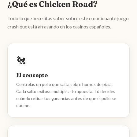
¿Qué es Chicken Road?
Todo lo que necesitas saber sobre este emocionante juego
crash que está arrasando en los casinos españoles.
🐔
El concepto
Controlas un pollo que salta sobre hornos de pizza.
Cada salto exitoso multiplica tu apuesta. Tú decides
cuándo retirar tus ganancias antes de que el pollo se
queme.