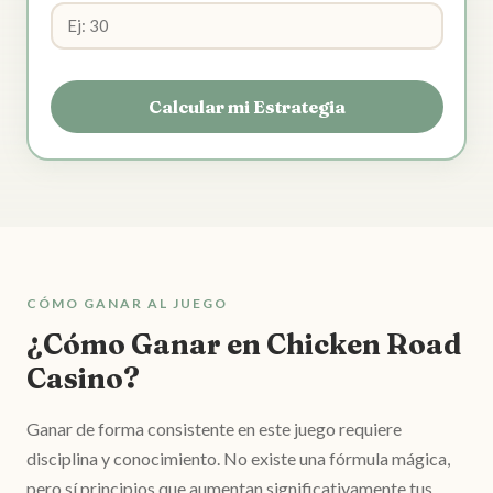
Calcular mi Estrategia
CÓMO GANAR AL JUEGO
¿Cómo Ganar en Chicken Road
Casino?
Ganar de forma consistente en este juego requiere
disciplina y conocimiento. No existe una fórmula mágica,
pero sí principios que aumentan significativamente tus