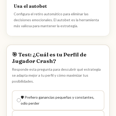
Usa el autobet
Configura el retiro automático para eliminar las
decisiones emocionales. El autobet es la herramienta
más valiosa para mantener la estrategia.
🎯 Test: ¿Cuál es tu Perfil de
Jugador Crash?
Responde esta pregunta para descubrir qué estrategia
se adapta mejor a tu perfil y cómo maximizar tus
posibilidades.
🛡️ Prefiero ganancias pequeñas y constantes,
odio perder