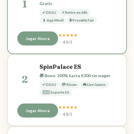
1
Gratis
✅ DGOJ
⚡ Retiro en 24h
📱 App Móvil
🔒 Provably Fair
★★★★★
Jugar Ahora
4.9/5
SpinPalace ES
🎁 Bono: 200% hasta €300 sin wager
2
✅ DGOJ
💳 Bizum
🎮 Live Games
🇪🇸 Soporte ES
★★★★★
Jugar Ahora
4.8/5