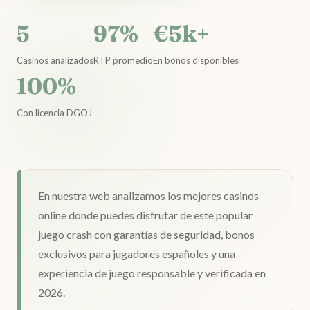
5
97%
€5k+
Casinos analizados
RTP promedio
En bonos disponibles
100%
Con licencia DGOJ
En nuestra web analizamos los mejores casinos
online donde puedes disfrutar de este popular
juego crash con garantías de seguridad, bonos
exclusivos para jugadores españoles y una
experiencia de juego responsable y verificada en
2026.