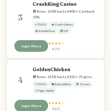
CrashKing Casino
🎁 Bono: 150% hasta €400 + Cashback
3
10%
✅ DGOJ
🔥 Crash Games
📊 Estadísticas
💰 VIP
★★★★☆
Jugar Ahora
4.7/5
GoldenChicken
🎁 Bono: 125% hasta €250 + 25 giros
4
✅ DGOJ
🐔 Especialista
🎯 Torneo
⚡ Pago rápido
★★★★☆
Jugar Ahora
4.6/5