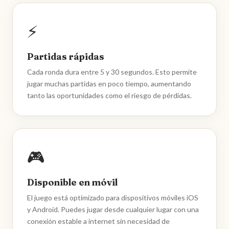
⚡
Partidas rápidas
Cada ronda dura entre 5 y 30 segundos. Esto permite
jugar muchas partidas en poco tiempo, aumentando
tanto las oportunidades como el riesgo de pérdidas.
🎮
Disponible en móvil
El juego está optimizado para dispositivos móviles iOS
y Android. Puedes jugar desde cualquier lugar con una
conexión estable a internet sin necesidad de