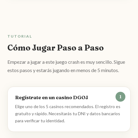
TUTORIAL
Cómo Jugar Paso a Paso
Empezar a jugar a este juego crash es muy sencillo. Sigue
estos pasos y estarás jugando en menos de 5 minutos.
1
Regístrate en un casino DGOJ
Elige uno de los 5 casinos recomendados. El registro es
gratuito y rápido. Necesitarás tu DNI y datos bancarios
para verificar tu identidad.