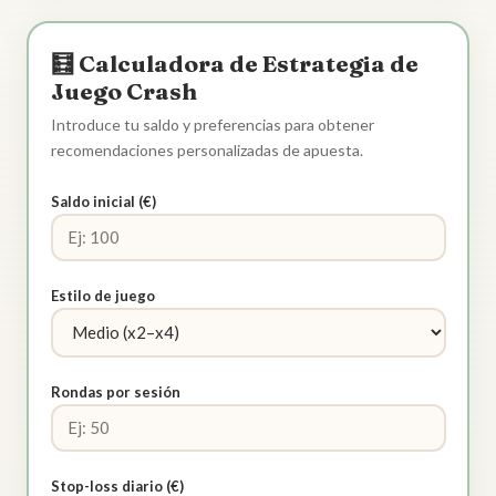
🧮 Calculadora de Estrategia de
Juego Crash
Introduce tu saldo y preferencias para obtener
recomendaciones personalizadas de apuesta.
Saldo inicial (€)
Estilo de juego
Rondas por sesión
Stop-loss diario (€)