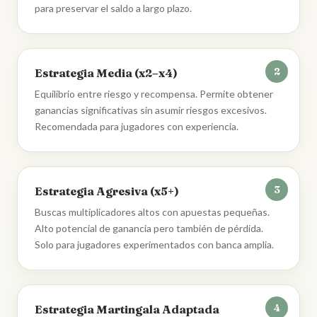
para preservar el saldo a largo plazo.
2
Estrategia Media (x2–x4)
Equilibrio entre riesgo y recompensa. Permite obtener
ganancias significativas sin asumir riesgos excesivos.
Recomendada para jugadores con experiencia.
3
Estrategia Agresiva (x5+)
Buscas multiplicadores altos con apuestas pequeñas.
Alto potencial de ganancia pero también de pérdida.
Solo para jugadores experimentados con banca amplia.
4
Estrategia Martingala Adaptada