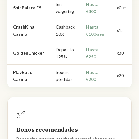
Sin
Hasta
SpinPalace ES
x0 ✨
wagering
€300
CrashKing
Cashback
Hasta
x15
Casino
10%
€100/sem
Depósito
Hasta
GoldenChicken
x30
125%
€250
PlayRoad
Seguro
Hasta
x20
Casino
pérdidas
€200
✅
Bonos recomendados
Bonos sin wagering, cashback semanal y bonos con