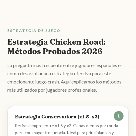
ESTRATEGIA DE JUEGO
Estrategia Chicken Road:
Métodos Probados 2026
La pregunta más frecuente entre jugadores españoles es
cómo desarrollar una estrategia efectiva para este
emocionante juego crash. Aquí explicamos los métodos
más utilizados por jugadores profesionales.
1
Estrategia Conservadora (x1.5–x2)
Retira siempre entre x1.5 y x2. Ganas menos por ronda
pero con mayor frecuencia. Ideal para principiantes y