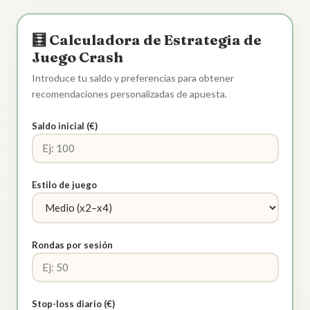
🧮 Calculadora de Estrategia de
Juego Crash
Introduce tu saldo y preferencias para obtener
recomendaciones personalizadas de apuesta.
Saldo inicial (€)
Estilo de juego
Rondas por sesión
Stop-loss diario (€)