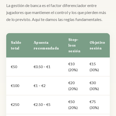
La gestión de banca es el factor diferenciador entre
jugadores que mantienen el control y los que pierden más
de lo previsto. Aquí te damos las reglas fundamentales.
Stop-
Saldo
Apuesta
Objetivo
loss
total
recomendada
sesión
sesión
€10
€15
€50
€0.50 – €1
(20%)
(30%)
€20
€30
€100
€1 – €2
(20%)
(30%)
€50
€75
€250
€2.50 – €5
(20%)
(30%)