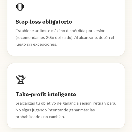
🛑
Stop-loss obligatorio
Establece un límite máximo de pérdida por sesión
(recomendamos 20% del saldo). Al alcanzarlo, detén el
juego sin excepciones.
🏆
Take-profit inteligente
Si alcanzas tu objetivo de ganancia sesión, retira y para.
No sigas jugando intentando ganar más: las
probabilidades no cambian.