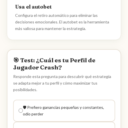
Usa el autobet
Configura el retiro automático para eliminar las
decisiones emocionales. El autobet es la herramienta
más valiosa para mantener la estrategia.
🎯 Test: ¿Cuál es tu Perfil de
Jugador Crash?
Responde esta pregunta para descubrir qué estrategia
se adapta mejor a tu perfil y cómo maximizar tus
posibilidades.
🛡️ Prefiero ganancias pequeñas y constantes,
odio perder