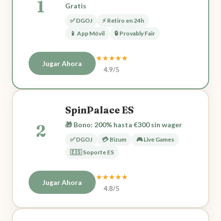
1
Gratis
✅ DGOJ
⚡ Retiro en 24h
📱 App Móvil
🔒 Provably Fair
★★★★★
Jugar Ahora
4.9/5
SpinPalace ES
🎁 Bono: 200% hasta €300 sin wager
2
✅ DGOJ
💳 Bizum
🎮 Live Games
🇪🇸 Soporte ES
★★★★★
Jugar Ahora
4.8/5