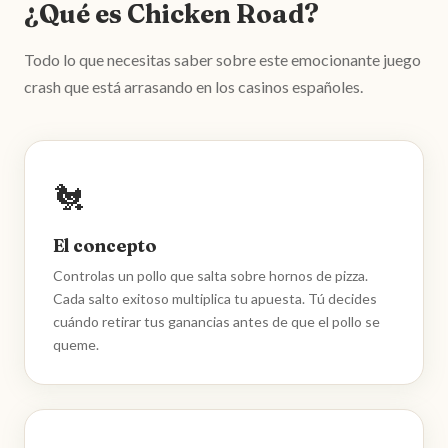
¿Qué es Chicken Road?
Todo lo que necesitas saber sobre este emocionante juego
crash que está arrasando en los casinos españoles.
🐔
El concepto
Controlas un pollo que salta sobre hornos de pizza.
Cada salto exitoso multiplica tu apuesta. Tú decides
cuándo retirar tus ganancias antes de que el pollo se
queme.