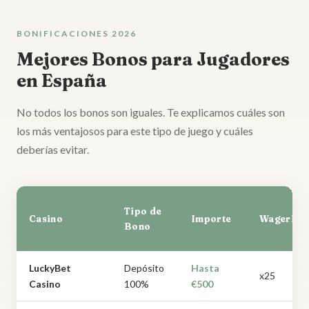
BONIFICACIONES 2026
Mejores Bonos para Jugadores
en España
No todos los bonos son iguales. Te explicamos cuáles son
los más ventajosos para este tipo de juego y cuáles
deberías evitar.
Tipo de
Casino
Importe
Wagering
Bono
LuckyBet
Depósito
Hasta
x25
Casino
100%
€500