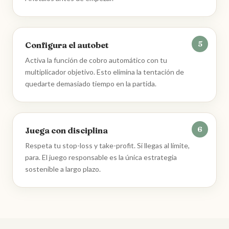
5
Configura el autobet
Activa la función de cobro automático con tu
multiplicador objetivo. Esto elimina la tentación de
quedarte demasiado tiempo en la partida.
6
Juega con disciplina
Respeta tu stop-loss y take-profit. Si llegas al límite,
para. El juego responsable es la única estrategia
sostenible a largo plazo.