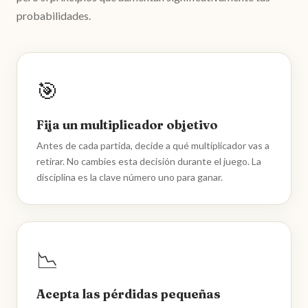
probabilidades.
🎯
Fija un multiplicador objetivo
Antes de cada partida, decide a qué multiplicador vas a
retirar. No cambies esta decisión durante el juego. La
disciplina es la clave número uno para ganar.
📉
Acepta las pérdidas pequeñas