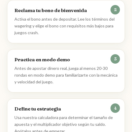
2
Reclama tu bono de bienvenida
Activa el bono antes de depositar. Lee los términos del
wagering y elige el bono con requisitos más bajos para
juegos crash.
3
Practica en modo demo
Antes de apostar dinero real, juega al menos 20-30
rondas en modo demo para familiarizarte con la mecánica
y velocidad del juego.
4
Define tu estrategia
Usa nuestra calculadora para determinar el tamaño de
apuesta y el multiplicador objetivo según tu saldo.
Anótalos antes de empezar.