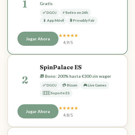
1
Gratis
✅ DGOJ
⚡ Retiro en 24h
📱 App Móvil
🔒 Provably Fair
★★★★★
Jugar Ahora
4.9/5
SpinPalace ES
🎁 Bono: 200% hasta €300 sin wager
2
✅ DGOJ
💳 Bizum
🎮 Live Games
🇪🇸 Soporte ES
★★★★★
Jugar Ahora
4.8/5