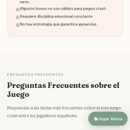
raros
Algunos bonos no son válidos para juegos crash
⚠️
Requiere disciplina emocional constante
⚠️
No hay estrategia que garantice ganancias
⚠️
PREGUNTAS FRECUENTES
Preguntas Frecuentes sobre el
Juego
Respuestas a las dudas más frecuentes sobre el este juego
crash entre los jugadores españoles.
🐔 Jugar Ahora