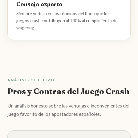
Consejo experto
Siempre verifica en los términos del bono que los
juegos crash contribuyen al 100% al cumplimiento del
wagering.
ANÁLISIS OBJETIVO
Pros y Contras del Juego Crash
Un análisis honesto sobre las ventajas e inconvenientes del
juego favorito de los apostadores españoles.