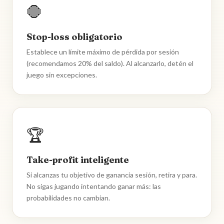
🛑
Stop-loss obligatorio
Establece un límite máximo de pérdida por sesión
(recomendamos 20% del saldo). Al alcanzarlo, detén el
juego sin excepciones.
🏆
Take-profit inteligente
Si alcanzas tu objetivo de ganancia sesión, retira y para.
No sigas jugando intentando ganar más: las
probabilidades no cambian.