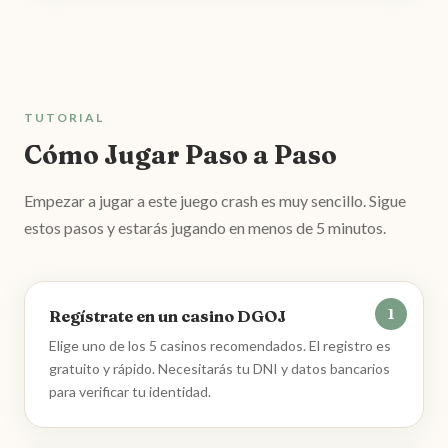
TUTORIAL
Cómo Jugar Paso a Paso
Empezar a jugar a este juego crash es muy sencillo. Sigue
estos pasos y estarás jugando en menos de 5 minutos.
1
Regístrate en un casino DGOJ
Elige uno de los 5 casinos recomendados. El registro es
gratuito y rápido. Necesitarás tu DNI y datos bancarios
para verificar tu identidad.