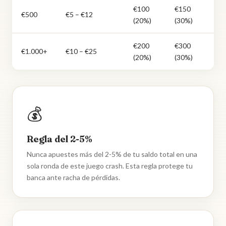
€100
€150
€500
€5 – €12
(20%)
(30%)
€200
€300
€1.000+
€10 – €25
(20%)
(30%)
💰
Regla del 2-5%
Nunca apuestes más del 2-5% de tu saldo total en una
sola ronda de este juego crash. Esta regla protege tu
banca ante racha de pérdidas.