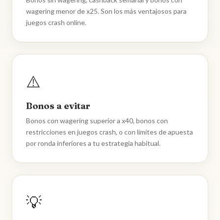
wagering menor de x25. Son los más ventajosos para
juegos crash online.
⚠️
Bonos a evitar
Bonos con wagering superior a x40, bonos con
restricciones en juegos crash, o con límites de apuesta
por ronda inferiores a tu estrategia habitual.
💡