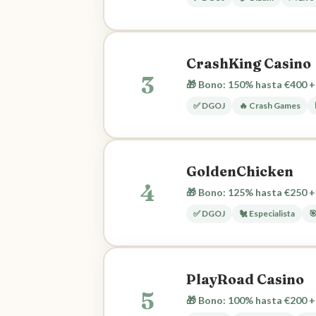
CrashKing Casino
3
🎁 Bono: 150% hasta €400 
✅ DGOJ
🔥 Crash Games
GoldenChicken
4
🎁 Bono: 125% hasta €250 + 
✅ DGOJ
🐔 Especialista

PlayRoad Casino
5
🎁 Bono: 100% hasta €200 +