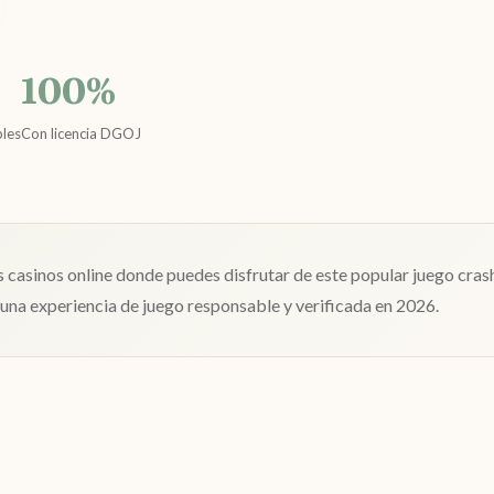
100%
bles
Con licencia DGOJ
 casinos online donde puedes disfrutar de este popular juego cras
una experiencia de juego responsable y verificada en 2026.