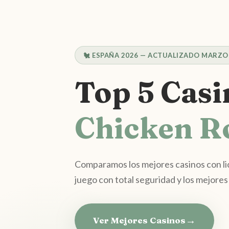
🐔 ESPAÑA 2026 — ACTUALIZADO MARZO
Top 5 Casi
Chicken R
Comparamos los mejores casinos con li
juego con total seguridad y los mejore
→
Ver Mejores Casinos