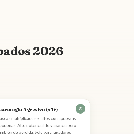
obados 2026
3
strategia Agresiva (x5+)
uscas multiplicadores altos con apuestas
equeñas. Alto potencial de ganancia pero
ambién de pérdida. Solo para jugadores