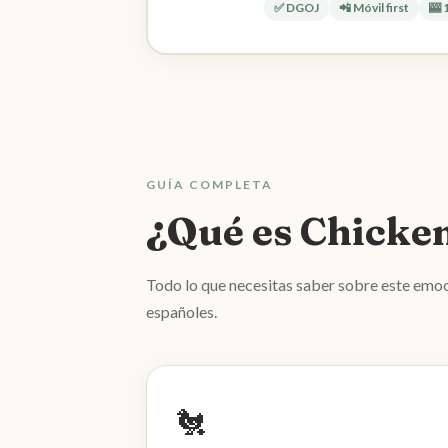
✅ DGOJ
📲 Móvil first
🎰 
GUÍA COMPLETA
¿Qué es Chicke
Todo lo que necesitas saber sobre este emoc
españoles.
🐔