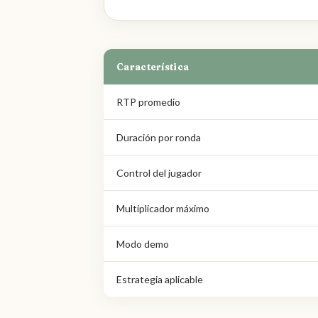
Característica
RTP promedio
Duración por ronda
Control del jugador
Multiplicador máximo
Modo demo
Estrategia aplicable