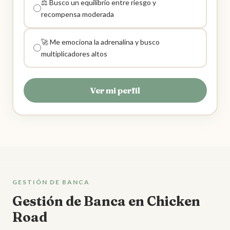
⚖️ Busco un equilibrio entre riesgo y
recompensa moderada
🚀 Me emociona la adrenalina y busco
multiplicadores altos
Ver mi perfil
GESTIÓN DE BANCA
Gestión de Banca en Chicken
Road