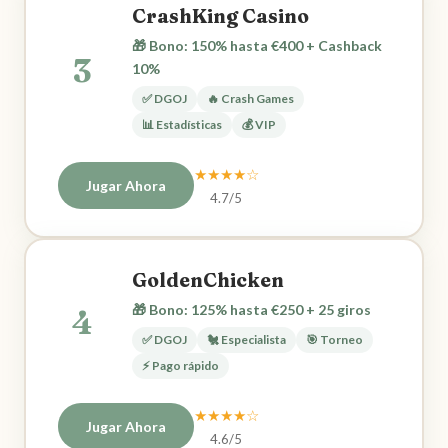
CrashKing Casino
🎁 Bono: 150% hasta €400 + Cashback
3
10%
✅ DGOJ
🔥 Crash Games
📊 Estadísticas
💰 VIP
★★★★☆
Jugar Ahora
4.7/5
GoldenChicken
🎁 Bono: 125% hasta €250 + 25 giros
4
✅ DGOJ
🐔 Especialista
🎯 Torneo
⚡ Pago rápido
★★★★☆
Jugar Ahora
4.6/5