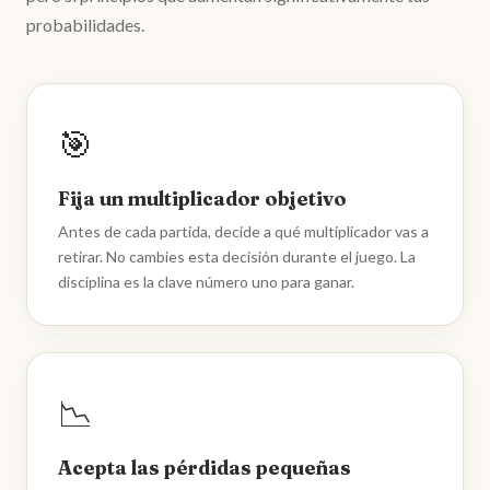
probabilidades.
🎯
Fija un multiplicador objetivo
Antes de cada partida, decide a qué multiplicador vas a
retirar. No cambies esta decisión durante el juego. La
disciplina es la clave número uno para ganar.
📉
Acepta las pérdidas pequeñas