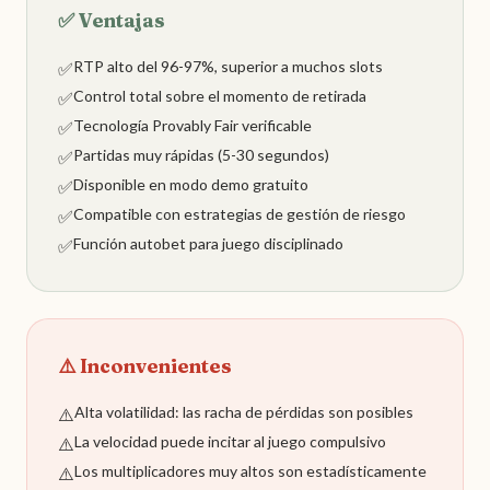
✅ Ventajas
RTP alto del 96-97%, superior a muchos slots
✅
Control total sobre el momento de retirada
✅
Tecnología Provably Fair verificable
✅
Partidas muy rápidas (5-30 segundos)
✅
Disponible en modo demo gratuito
✅
Compatible con estrategias de gestión de riesgo
✅
Función autobet para juego disciplinado
✅
⚠️ Inconvenientes
Alta volatilidad: las racha de pérdidas son posibles
⚠️
La velocidad puede incitar al juego compulsivo
⚠️
Los multiplicadores muy altos son estadísticamente
⚠️