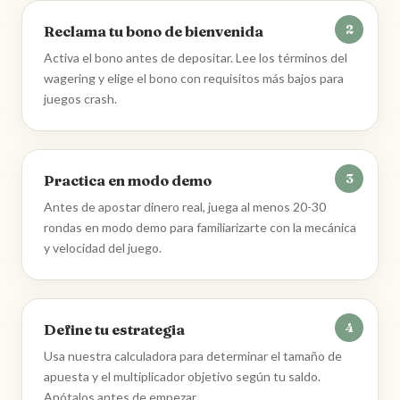
2
Reclama tu bono de bienvenida
Activa el bono antes de depositar. Lee los términos del
wagering y elige el bono con requisitos más bajos para
juegos crash.
3
Practica en modo demo
Antes de apostar dinero real, juega al menos 20-30
rondas en modo demo para familiarizarte con la mecánica
y velocidad del juego.
4
Define tu estrategia
Usa nuestra calculadora para determinar el tamaño de
apuesta y el multiplicador objetivo según tu saldo.
Anótalos antes de empezar.