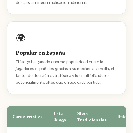
descargar ninguna aplicación adicional.
🌍
Popular en España
El juego ha ganado enorme popularidad entre los
jugadores españoles gracias a su mecánica sencilla, el
factor de decisión estratégica y los multiplicadores
potencialmente altos que ofrece cada partida.
Este
Slots
Característica
Ruleta
Juego
Tradicionales