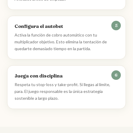
5
Configura el autobet
Activa la función de cobro automático con tu
multiplicador objetivo. Esto elimina la tentación de
quedarte demasiado tiempo en la partida.
6
Juega con disciplina
Respeta tu stop-loss y take-profit. Si llegas al límite,
para. El juego responsable es la única estrategia
sostenible a largo plazo.