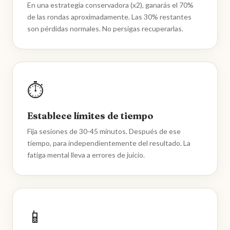
En una estrategia conservadora (x2), ganarás el 70%
de las rondas aproximadamente. Las 30% restantes
son pérdidas normales. No persigas recuperarlas.
⏱️
Establece límites de tiempo
Fija sesiones de 30-45 minutos. Después de ese
tiempo, para independientemente del resultado. La
fatiga mental lleva a errores de juicio.
📱