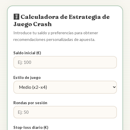
🧮 Calculadora de Estrategia de
Juego Crash
Introduce tu saldo y preferencias para obtener
recomendaciones personalizadas de apuesta.
Saldo inicial (€)
Estilo de juego
Rondas por sesión
Stop-loss diario (€)