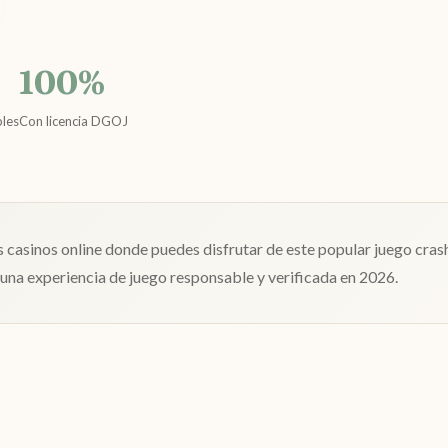
100%
bles
Con licencia DGOJ
 casinos online donde puedes disfrutar de este popular juego cras
una experiencia de juego responsable y verificada en 2026.