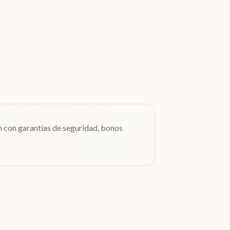
h con garantías de seguridad, bonos