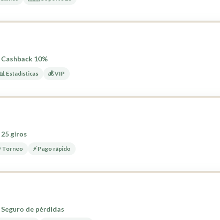
+ Cashback 10%
📊 Estadísticas
💰 VIP
25 giros
 Torneo
⚡ Pago rápido
 Seguro de pérdidas