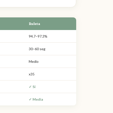
Ruleta
94.7–97.3%
30–60 seg
Medio
x35
✓ Sí
✓ Media