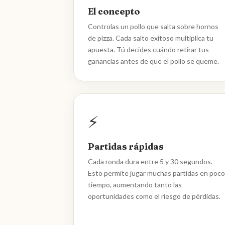
El concepto
Controlas un pollo que salta sobre hornos
de pizza. Cada salto exitoso multiplica tu
apuesta. Tú decides cuándo retirar tus
ganancias antes de que el pollo se queme.
⚡
Partidas rápidas
Cada ronda dura entre 5 y 30 segundos.
Esto permite jugar muchas partidas en poco
tiempo, aumentando tanto las
oportunidades como el riesgo de pérdidas.