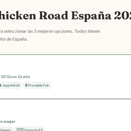
Chicken Road España 2
 seleccionar las 5 mejores opciones. Todos tienen
ito de España.
 50 Giros Gratis
📱 App Móvil
🔒 Provably Fair
in wager
e Games
🇪🇸 Soporte ES