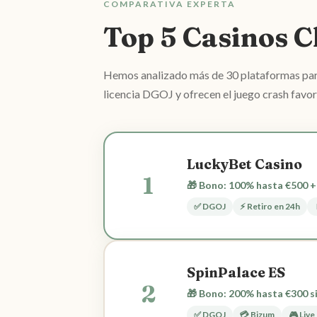
COMPARATIVA EXPERTA
Top 5 Casinos 
Hemos analizado más de 30 plataformas para
licencia DGOJ y ofrecen el juego crash favor
LuckyBet Casino
1
🎁 Bono: 100% hasta €500 +
✅ DGOJ
⚡ Retiro en 24h
SpinPalace ES
2
🎁 Bono: 200% hasta €300 s
✅ DGOJ
💳 Bizum
🎮 Liv