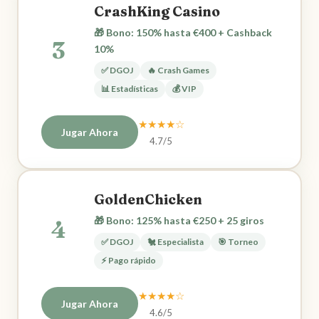
CrashKing Casino
🎁 Bono: 150% hasta €400 + Cashback
3
10%
✅ DGOJ
🔥 Crash Games
📊 Estadísticas
💰 VIP
★★★★☆
Jugar Ahora
4.7/5
GoldenChicken
🎁 Bono: 125% hasta €250 + 25 giros
4
✅ DGOJ
🐔 Especialista
🎯 Torneo
⚡ Pago rápido
★★★★☆
Jugar Ahora
4.6/5