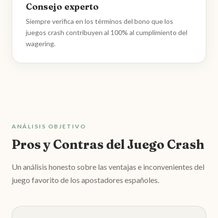
Consejo experto
Siempre verifica en los términos del bono que los
juegos crash contribuyen al 100% al cumplimiento del
wagering.
ANÁLISIS OBJETIVO
Pros y Contras del Juego Crash
Un análisis honesto sobre las ventajas e inconvenientes del
juego favorito de los apostadores españoles.