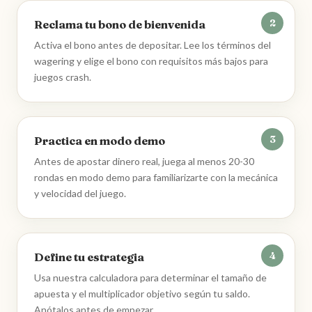
2
Reclama tu bono de bienvenida
Activa el bono antes de depositar. Lee los términos del
wagering y elige el bono con requisitos más bajos para
juegos crash.
3
Practica en modo demo
Antes de apostar dinero real, juega al menos 20-30
rondas en modo demo para familiarizarte con la mecánica
y velocidad del juego.
4
Define tu estrategia
Usa nuestra calculadora para determinar el tamaño de
apuesta y el multiplicador objetivo según tu saldo.
Anótalos antes de empezar.