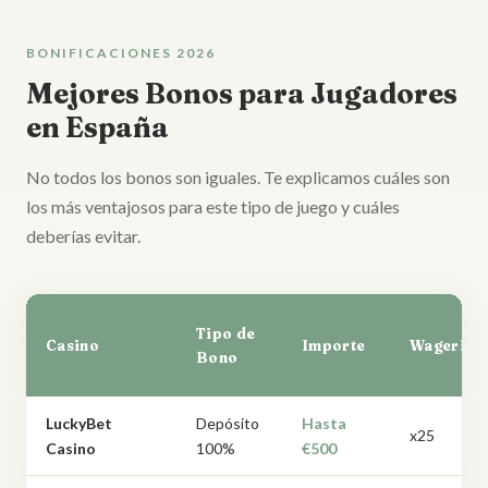
BONIFICACIONES 2026
Mejores Bonos para Jugadores
en España
No todos los bonos son iguales. Te explicamos cuáles son
los más ventajosos para este tipo de juego y cuáles
deberías evitar.
Tipo de
Casino
Importe
Wagering
Bono
LuckyBet
Depósito
Hasta
x25
Casino
100%
€500