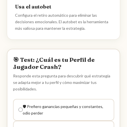
Usa el autobet
Configura el retiro automático para eliminar las
decisiones emocionales. El autobet es la herramienta
más valiosa para mantener la estrategia.
🎯 Test: ¿Cuál es tu Perfil de
Jugador Crash?
Responde esta pregunta para descubrir qué estrategia
se adapta mejor a tu perfil y cómo maximizar tus
posibilidades.
🛡️ Prefiero ganancias pequeñas y constantes,
odio perder