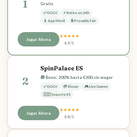
1
Gratis
✅ DGOJ
⚡ Retiro en 24h
📱 App Móvil
🔒 Provably Fair
★★★★★
Jugar Ahora
4.9/5
SpinPalace ES
🎁 Bono: 200% hasta €300 sin wager
2
✅ DGOJ
💳 Bizum
🎮 Live Games
🇪🇸 Soporte ES
★★★★★
Jugar Ahora
4.8/5