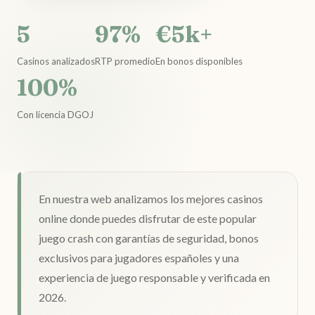
5
97%
€5k+
Casinos analizados
RTP promedio
En bonos disponibles
100%
Con licencia DGOJ
En nuestra web analizamos los mejores casinos
online donde puedes disfrutar de este popular
juego crash con garantías de seguridad, bonos
exclusivos para jugadores españoles y una
experiencia de juego responsable y verificada en
2026.