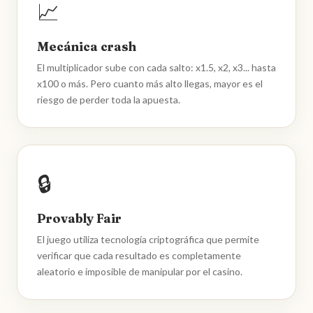
📈
Mecánica crash
El multiplicador sube con cada salto: x1.5, x2, x3... hasta
x100 o más. Pero cuanto más alto llegas, mayor es el
riesgo de perder toda la apuesta.
🔒
Provably Fair
El juego utiliza tecnología criptográfica que permite
verificar que cada resultado es completamente
aleatorio e imposible de manipular por el casino.