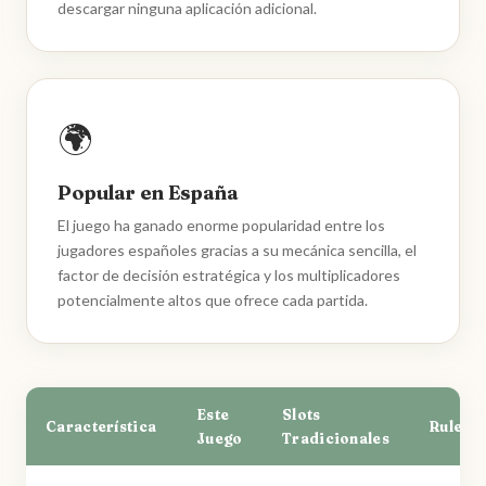
descargar ninguna aplicación adicional.
🌍
Popular en España
El juego ha ganado enorme popularidad entre los
jugadores españoles gracias a su mecánica sencilla, el
factor de decisión estratégica y los multiplicadores
potencialmente altos que ofrece cada partida.
Este
Slots
Característica
Ruleta
Juego
Tradicionales