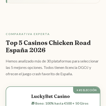
COMPARATIVA EXPERTA
Top 5 Casinos Chicken Road
España 2026
Hemos analizado más de 30 plataformas para seleccionar
las 5 mejores opciones. Todos tienen licencia DGOJ y
ofrecen el juego crash favorito de España.
LuckyBet Casino
🎁 Bono: 100% hasta €500 + 50 Giros