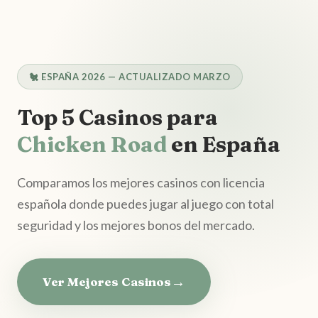
🐔 ESPAÑA 2026 — ACTUALIZADO MARZO
Top 5 Casinos para
Chicken Road
en España
Comparamos los mejores casinos con licencia
española donde puedes jugar al juego con total
seguridad y los mejores bonos del mercado.
→
Ver Mejores Casinos