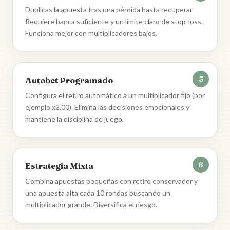
Duplicas la apuesta tras una pérdida hasta recuperar.
Requiere banca suficiente y un límite claro de stop-loss.
Funciona mejor con multiplicadores bajos.
5
Autobet Programado
Configura el retiro automático a un multiplicador fijo (por
ejemplo x2.00). Elimina las decisiones emocionales y
mantiene la disciplina de juego.
6
Estrategia Mixta
Combina apuestas pequeñas con retiro conservador y
una apuesta alta cada 10 rondas buscando un
multiplicador grande. Diversifica el riesgo.