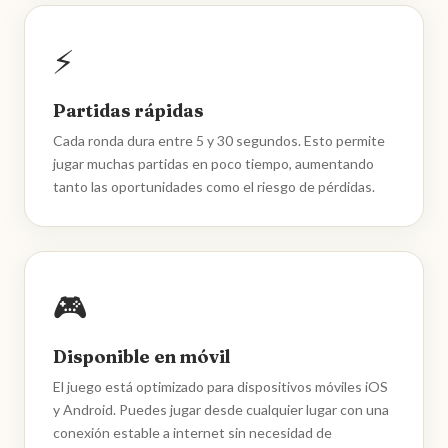
⚡
Partidas rápidas
Cada ronda dura entre 5 y 30 segundos. Esto permite
jugar muchas partidas en poco tiempo, aumentando
tanto las oportunidades como el riesgo de pérdidas.
🎮
Disponible en móvil
El juego está optimizado para dispositivos móviles iOS
y Android. Puedes jugar desde cualquier lugar con una
conexión estable a internet sin necesidad de