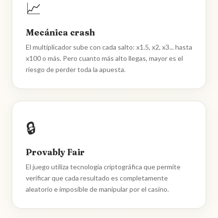
📈
Mecánica crash
El multiplicador sube con cada salto: x1.5, x2, x3... hasta
x100 o más. Pero cuanto más alto llegas, mayor es el
riesgo de perder toda la apuesta.
🔒
Provably Fair
El juego utiliza tecnología criptográfica que permite
verificar que cada resultado es completamente
aleatorio e imposible de manipular por el casino.