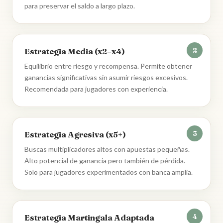
para preservar el saldo a largo plazo.
2
Estrategia Media (x2–x4)
Equilibrio entre riesgo y recompensa. Permite obtener
ganancias significativas sin asumir riesgos excesivos.
Recomendada para jugadores con experiencia.
3
Estrategia Agresiva (x5+)
Buscas multiplicadores altos con apuestas pequeñas.
Alto potencial de ganancia pero también de pérdida.
Solo para jugadores experimentados con banca amplia.
4
Estrategia Martingala Adaptada