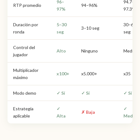
96–
94.7–
RTP promedio
94–96%
97%
97.3%
Duración por
5–30
30–60
3–10 seg
ronda
seg
seg
Control del
Alto
Ninguno
Medio
jugador
Multiplicador
x100+
x5.000+
x35
máximo
Modo demo
✓ Sí
✓ Sí
✓ Sí
Estrategia
✓
✓
✗ Baja
aplicable
Alta
Media