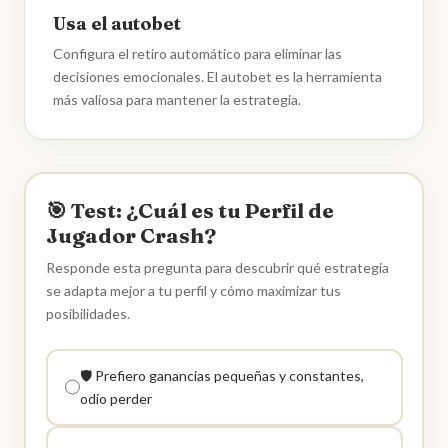
Usa el autobet
Configura el retiro automático para eliminar las
decisiones emocionales. El autobet es la herramienta
más valiosa para mantener la estrategia.
🎯 Test: ¿Cuál es tu Perfil de
Jugador Crash?
Responde esta pregunta para descubrir qué estrategia
se adapta mejor a tu perfil y cómo maximizar tus
posibilidades.
🛡️ Prefiero ganancias pequeñas y constantes,
odio perder