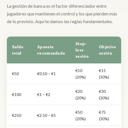
La gestión de banca es el factor diferenciador entre
jugadores que mantienen el control y los que pierden más
de lo previsto. Aquí te damos las reglas fundamentales.
Stop-
Saldo
Apuesta
Objetivo
loss
total
recomendada
sesión
sesión
€10
€15
€50
€0.50 – €1
(20%)
(30%)
€20
€30
€100
€1 – €2
(20%)
(30%)
€50
€75
€250
€2.50 – €5
(20%)
(30%)