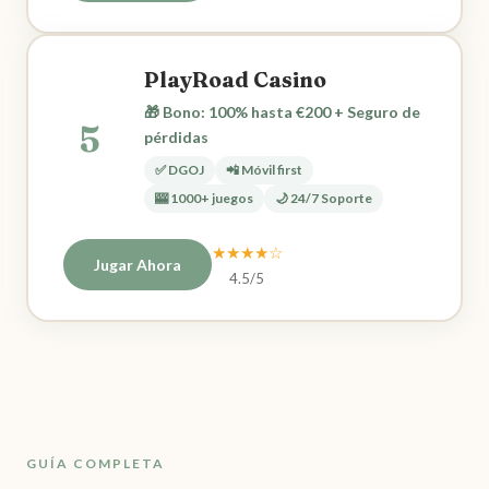
PlayRoad Casino
🎁 Bono: 100% hasta €200 + Seguro de
5
pérdidas
✅ DGOJ
📲 Móvil first
🎰 1000+ juegos
🌙 24/7 Soporte
★★★★☆
Jugar Ahora
4.5/5
GUÍA COMPLETA