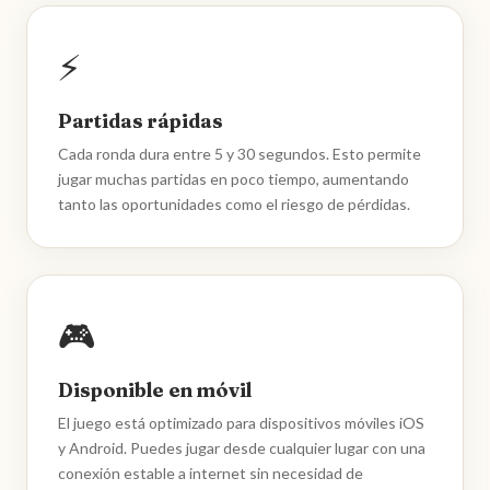
⚡
Partidas rápidas
Cada ronda dura entre 5 y 30 segundos. Esto permite
jugar muchas partidas en poco tiempo, aumentando
tanto las oportunidades como el riesgo de pérdidas.
🎮
Disponible en móvil
El juego está optimizado para dispositivos móviles iOS
y Android. Puedes jugar desde cualquier lugar con una
conexión estable a internet sin necesidad de