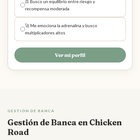
⚖️ Busco un equilibrio entre riesgo y
recompensa moderada
🚀 Me emociona la adrenalina y busco
multiplicadores altos
Ver mi perfil
GESTIÓN DE BANCA
Gestión de Banca en Chicken
Road