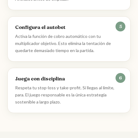
5
Configura el autobet
Activa la función de cobro automático con tu
multiplicador objetivo. Esto elimina la tentación de
quedarte demasiado tiempo en la partida.
6
Juega con disciplina
Respeta tu stop-loss y take-profit. Si llegas al límite,
para. El juego responsable es la única estrategia
sostenible a largo plazo.