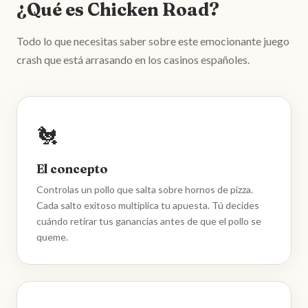
¿Qué es Chicken Road?
Todo lo que necesitas saber sobre este emocionante juego
crash que está arrasando en los casinos españoles.
🐔
El concepto
Controlas un pollo que salta sobre hornos de pizza.
Cada salto exitoso multiplica tu apuesta. Tú decides
cuándo retirar tus ganancias antes de que el pollo se
queme.