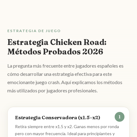
ESTRATEGIA DE JUEGO
Estrategia Chicken Road:
Métodos Probados 2026
La pregunta más frecuente entre jugadores españoles es
cómo desarrollar una estrategia efectiva para este
emocionante juego crash. Aquí explicamos los métodos
más utilizados por jugadores profesionales.
1
Estrategia Conservadora (x1.5–x2)
Retira siempre entre x1.5 y x2. Ganas menos por ronda
pero con mayor frecuencia. Ideal para principiantes y