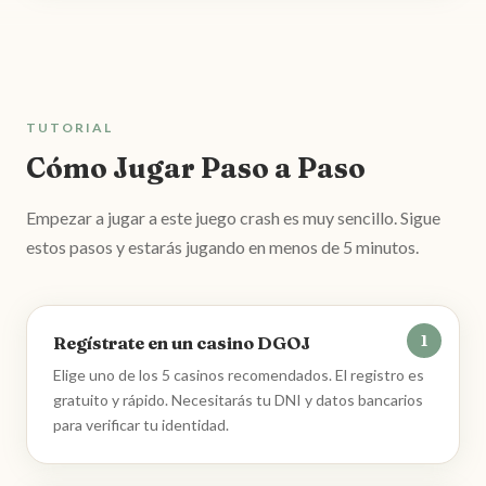
TUTORIAL
Cómo Jugar Paso a Paso
Empezar a jugar a este juego crash es muy sencillo. Sigue
estos pasos y estarás jugando en menos de 5 minutos.
1
Regístrate en un casino DGOJ
Elige uno de los 5 casinos recomendados. El registro es
gratuito y rápido. Necesitarás tu DNI y datos bancarios
para verificar tu identidad.