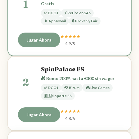
1
Gratis
✅ DGOJ
⚡ Retiro en 24h
📱 App Móvil
🔒 Provably Fair
★★★★★
Jugar Ahora
4.9/5
SpinPalace ES
🎁 Bono: 200% hasta €300 sin wager
2
✅ DGOJ
💳 Bizum
🎮 Live Games
🇪🇸 Soporte ES
★★★★★
Jugar Ahora
4.8/5