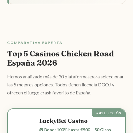
COMPARATIVA EXPERTA
Top 5 Casinos Chicken Road
España 2026
Hemos analizado más de 30 plataformas para seleccionar
las 5 mejores opciones. Todos tienen licencia DGOJ y
ofrecen el juego crash favorito de España.
LuckyBet Casino
🎁 Bono: 100% hasta €500 + 50 Giros