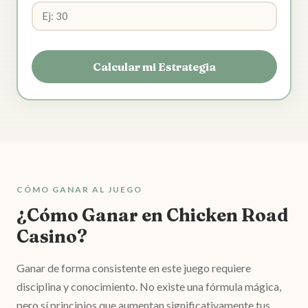
Calcular mi Estrategia
CÓMO GANAR AL JUEGO
¿Cómo Ganar en Chicken Road
Casino?
Ganar de forma consistente en este juego requiere
disciplina y conocimiento. No existe una fórmula mágica,
pero sí principios que aumentan significativamente tus