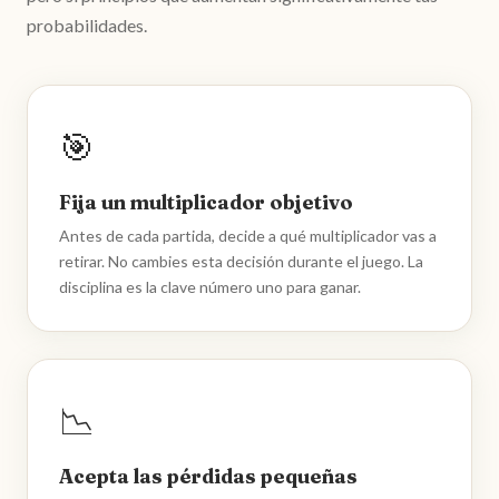
probabilidades.
🎯
Fija un multiplicador objetivo
Antes de cada partida, decide a qué multiplicador vas a
retirar. No cambies esta decisión durante el juego. La
disciplina es la clave número uno para ganar.
📉
Acepta las pérdidas pequeñas