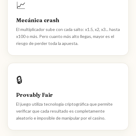
📈
Mecánica crash
El multiplicador sube con cada salto: x1.5, x2, x3... hasta
x100 o más. Pero cuanto más alto llegas, mayor es el
riesgo de perder toda la apuesta.
🔒
Provably Fair
El juego utiliza tecnología criptográfica que permite
verificar que cada resultado es completamente
aleatorio e imposible de manipular por el casino.