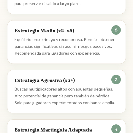
para preservar el saldo a largo plazo.
2
Estrategia Media (x2–x4)
Equilibrio entre riesgo y recompensa. Permite obtener
ganancias significativas sin asumir riesgos excesivos.
Recomendada para jugadores con experiencia.
3
Estrategia Agresiva (x5+)
Buscas multiplicadores altos con apuestas pequeñas.
Alto potencial de ganancia pero también de pérdida.
Solo para jugadores experimentados con banca amplia.
4
Estrategia Martingala Adaptada