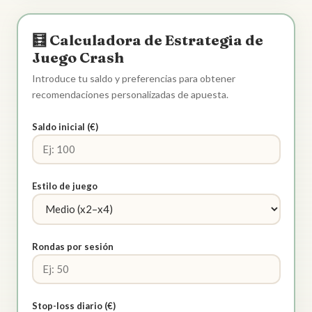
🧮 Calculadora de Estrategia de
Juego Crash
Introduce tu saldo y preferencias para obtener
recomendaciones personalizadas de apuesta.
Saldo inicial (€)
Estilo de juego
Rondas por sesión
Stop-loss diario (€)