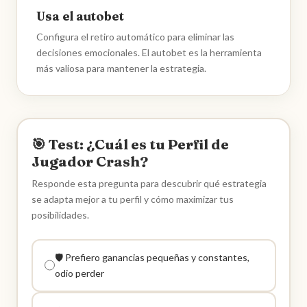
Usa el autobet
Configura el retiro automático para eliminar las
decisiones emocionales. El autobet es la herramienta
más valiosa para mantener la estrategia.
🎯 Test: ¿Cuál es tu Perfil de
Jugador Crash?
Responde esta pregunta para descubrir qué estrategia
se adapta mejor a tu perfil y cómo maximizar tus
posibilidades.
🛡️ Prefiero ganancias pequeñas y constantes,
odio perder