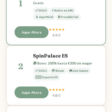
1
Gratis
✅ DGOJ
⚡ Retiro en 24h
📱 App Móvil
🔒 Provably Fair
★★★★★
Jugar Ahora
4.9/5
SpinPalace ES
🎁 Bono: 200% hasta €300 sin wager
2
✅ DGOJ
💳 Bizum
🎮 Live Games
🇪🇸 Soporte ES
★★★★★
Jugar Ahora
4.8/5