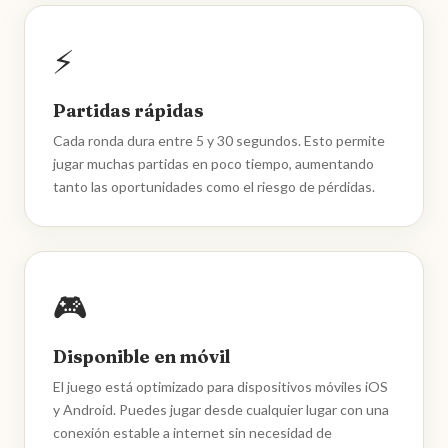
⚡
Partidas rápidas
Cada ronda dura entre 5 y 30 segundos. Esto permite
jugar muchas partidas en poco tiempo, aumentando
tanto las oportunidades como el riesgo de pérdidas.
🎮
Disponible en móvil
El juego está optimizado para dispositivos móviles iOS
y Android. Puedes jugar desde cualquier lugar con una
conexión estable a internet sin necesidad de