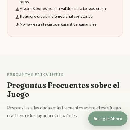
raros
Algunos bonos no son válidos para juegos crash
⚠️
Requiere disciplina emocional constante
⚠️
No hay estrategia que garantice ganancias
⚠️
PREGUNTAS FRECUENTES
Preguntas Frecuentes sobre el
Juego
Respuestas a las dudas más frecuentes sobre el este juego
crash entre los jugadores españoles.
🐔 Jugar Ahora