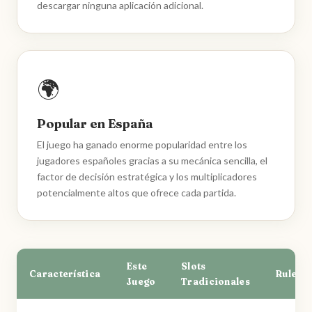
descargar ninguna aplicación adicional.
🌍
Popular en España
El juego ha ganado enorme popularidad entre los
jugadores españoles gracias a su mecánica sencilla, el
factor de decisión estratégica y los multiplicadores
potencialmente altos que ofrece cada partida.
Este
Slots
Característica
Ruleta
Juego
Tradicionales