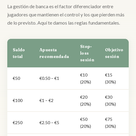
La gestión de banca es el factor diferenciador entre
jugadores que mantienen el control y los que pierden más
de lo previsto. Aquí te damos las reglas fundamentales.
Stop-
Saldo
Apuesta
Objetivo
loss
total
recomendada
sesión
sesión
€10
€15
€50
€0.50 – €1
(20%)
(30%)
€20
€30
€100
€1 – €2
(20%)
(30%)
€50
€75
€250
€2.50 – €5
(20%)
(30%)