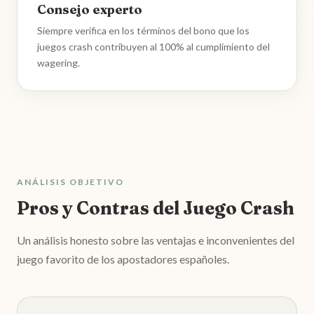
Consejo experto
Siempre verifica en los términos del bono que los
juegos crash contribuyen al 100% al cumplimiento del
wagering.
ANÁLISIS OBJETIVO
Pros y Contras del Juego Crash
Un análisis honesto sobre las ventajas e inconvenientes del
juego favorito de los apostadores españoles.