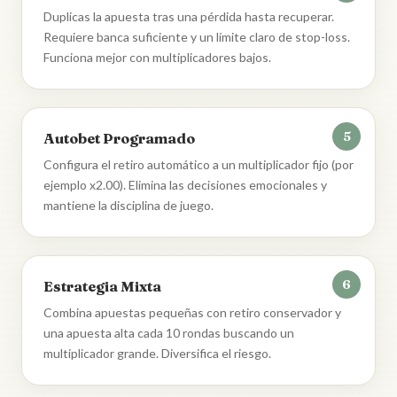
Duplicas la apuesta tras una pérdida hasta recuperar.
Requiere banca suficiente y un límite claro de stop-loss.
Funciona mejor con multiplicadores bajos.
5
Autobet Programado
Configura el retiro automático a un multiplicador fijo (por
ejemplo x2.00). Elimina las decisiones emocionales y
mantiene la disciplina de juego.
6
Estrategia Mixta
Combina apuestas pequeñas con retiro conservador y
una apuesta alta cada 10 rondas buscando un
multiplicador grande. Diversifica el riesgo.