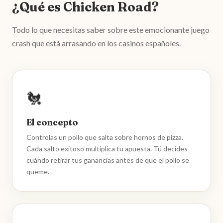
¿Qué es Chicken Road?
Todo lo que necesitas saber sobre este emocionante juego
crash que está arrasando en los casinos españoles.
🐔
El concepto
Controlas un pollo que salta sobre hornos de pizza.
Cada salto exitoso multiplica tu apuesta. Tú decides
cuándo retirar tus ganancias antes de que el pollo se
queme.