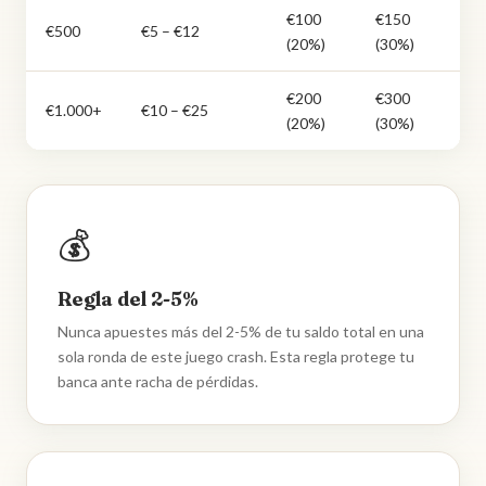
€100
€150
€500
€5 – €12
(20%)
(30%)
€200
€300
€1.000+
€10 – €25
(20%)
(30%)
💰
Regla del 2-5%
Nunca apuestes más del 2-5% de tu saldo total en una
sola ronda de este juego crash. Esta regla protege tu
banca ante racha de pérdidas.