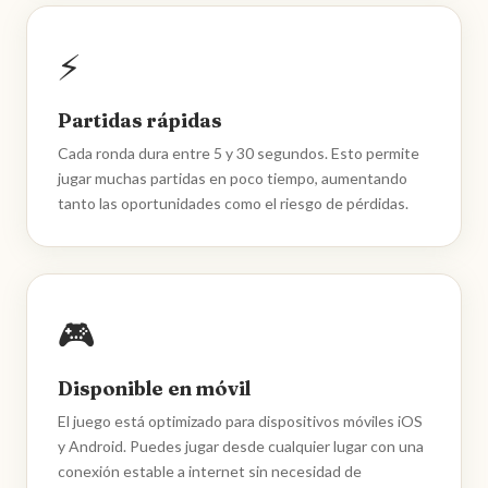
⚡
Partidas rápidas
Cada ronda dura entre 5 y 30 segundos. Esto permite
jugar muchas partidas en poco tiempo, aumentando
tanto las oportunidades como el riesgo de pérdidas.
🎮
Disponible en móvil
El juego está optimizado para dispositivos móviles iOS
y Android. Puedes jugar desde cualquier lugar con una
conexión estable a internet sin necesidad de