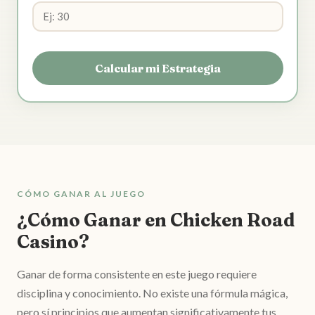
Calcular mi Estrategia
CÓMO GANAR AL JUEGO
¿Cómo Ganar en Chicken Road
Casino?
Ganar de forma consistente en este juego requiere
disciplina y conocimiento. No existe una fórmula mágica,
pero sí principios que aumentan significativamente tus