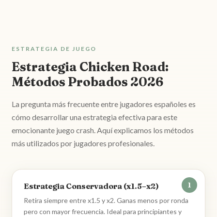
ESTRATEGIA DE JUEGO
Estrategia Chicken Road:
Métodos Probados 2026
La pregunta más frecuente entre jugadores españoles es
cómo desarrollar una estrategia efectiva para este
emocionante juego crash. Aquí explicamos los métodos
más utilizados por jugadores profesionales.
1
Estrategia Conservadora (x1.5–x2)
Retira siempre entre x1.5 y x2. Ganas menos por ronda
pero con mayor frecuencia. Ideal para principiantes y