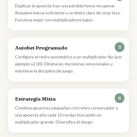
Duplicas la apuesta tras una pérdida hasta recuperar.
Requiere banca suficiente y un límite claro de stop-loss.
Funciona mejor con multiplicadores bajos.
5
Autobet Programado
Configura el retiro automático a un multiplicador fijo (por
ejemplo x2.00). Elimina las decisiones emocionales y
mantiene la disciplina de juego.
6
Estrategia Mixta
Combina apuestas pequeñas con retiro conservador y
una apuesta alta cada 10 rondas buscando un
multiplicador grande. Diversifica el riesgo.