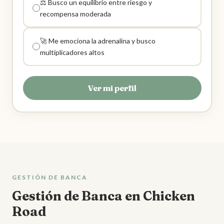
⚖️ Busco un equilibrio entre riesgo y
recompensa moderada
🚀 Me emociona la adrenalina y busco
multiplicadores altos
Ver mi perfil
GESTIÓN DE BANCA
Gestión de Banca en Chicken
Road