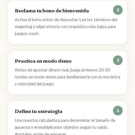
2
Reclama tu bono de bienvenida
Activa el bono antes de depositar. Lee los términos del
wagering y elige el bono con requisitos más bajos para
juegos crash.
3
Practica en modo demo
Antes de apostar dinero real, juega al menos 20-30
rondas en modo demo para familiarizarte con la mecánica
y velocidad del juego.
4
Define tu estrategia
Usa nuestra calculadora para determinar el tamaño de
apuesta y el multiplicador objetivo según tu saldo.
Anótalos antes de empezar.