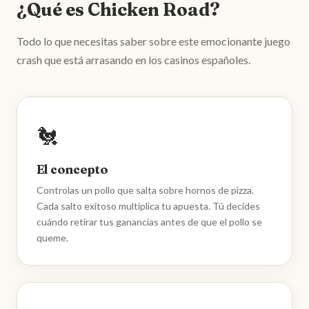
¿Qué es Chicken Road?
Todo lo que necesitas saber sobre este emocionante juego
crash que está arrasando en los casinos españoles.
🐔
El concepto
Controlas un pollo que salta sobre hornos de pizza.
Cada salto exitoso multiplica tu apuesta. Tú decides
cuándo retirar tus ganancias antes de que el pollo se
queme.