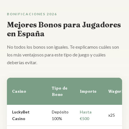
BONIFICACIONES 2026
Mejores Bonos para Jugadores
en España
No todos los bonos son iguales. Te explicamos cuáles son
los más ventajosos para este tipo de juego y cuáles
deberías evitar.
Tipo de
Casino
Importe
Wagering
Bono
LuckyBet
Depósito
Hasta
x25
Casino
100%
€500