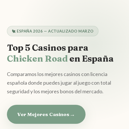
🐔 ESPAÑA 2026 — ACTUALIZADO MARZO
Top 5 Casinos para
Chicken Road
en España
Comparamos los mejores casinos con licencia
española donde puedes jugar al juego con total
seguridad y los mejores bonos del mercado.
→
Ver Mejores Casinos