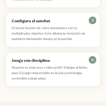
5
Configura el autobet
Activa la función de cobro automático con tu
multiplicador objetivo. Esto elimina la tentación de
quedarte demasiado tiempo en la partida.
6
Juega con disciplina
Respeta tu stop-loss y take-profit. Si llegas al límite,
para. El juego responsable es la única estrategia
sostenible a largo plazo.