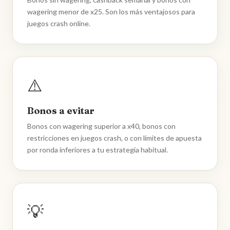
wagering menor de x25. Son los más ventajosos para
juegos crash online.
⚠️
Bonos a evitar
Bonos con wagering superior a x40, bonos con
restricciones en juegos crash, o con límites de apuesta
por ronda inferiores a tu estrategia habitual.
💡