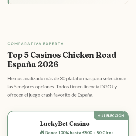
COMPARATIVA EXPERTA
Top 5 Casinos Chicken Road
España 2026
Hemos analizado más de 30 plataformas para seleccionar
las 5 mejores opciones. Todos tienen licencia DGOJ y
ofrecen el juego crash favorito de España.
LuckyBet Casino
🎁 Bono: 100% hasta €500 + 50 Giros