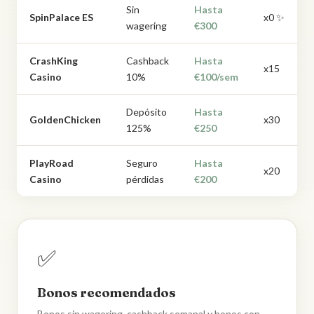
Sin
Hasta
SpinPalace ES
x0 ✨
wagering
€300
CrashKing
Cashback
Hasta
x15
Casino
10%
€100/sem
Depósito
Hasta
GoldenChicken
x30
125%
€250
PlayRoad
Seguro
Hasta
x20
Casino
pérdidas
€200
✅
Bonos recomendados
Bonos sin wagering, cashback semanal y bonos con