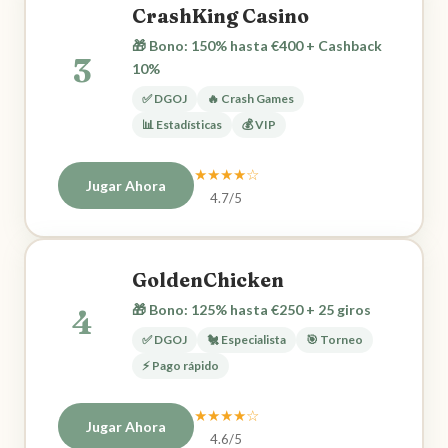
CrashKing Casino
🎁 Bono: 150% hasta €400 + Cashback
3
10%
✅ DGOJ
🔥 Crash Games
📊 Estadísticas
💰 VIP
★★★★☆
Jugar Ahora
4.7/5
GoldenChicken
🎁 Bono: 125% hasta €250 + 25 giros
4
✅ DGOJ
🐔 Especialista
🎯 Torneo
⚡ Pago rápido
★★★★☆
Jugar Ahora
4.6/5