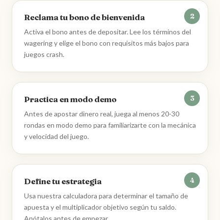
2
Reclama tu bono de bienvenida
Activa el bono antes de depositar. Lee los términos del
wagering y elige el bono con requisitos más bajos para
juegos crash.
3
Practica en modo demo
Antes de apostar dinero real, juega al menos 20-30
rondas en modo demo para familiarizarte con la mecánica
y velocidad del juego.
4
Define tu estrategia
Usa nuestra calculadora para determinar el tamaño de
apuesta y el multiplicador objetivo según tu saldo.
Anótalos antes de empezar.