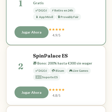
1
Gratis
✅ DGOJ
⚡ Retiro en 24h
📱 App Móvil
🔒 Provably Fair
★★★★★
Jugar Ahora
4.9/5
SpinPalace ES
🎁 Bono: 200% hasta €300 sin wager
2
✅ DGOJ
💳 Bizum
🎮 Live Games
🇪🇸 Soporte ES
★★★★★
Jugar Ahora
4.8/5