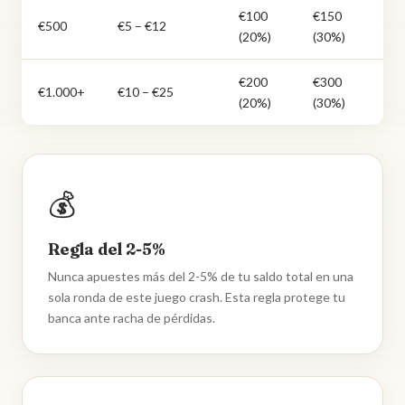
€100
€150
€500
€5 – €12
(20%)
(30%)
€200
€300
€1.000+
€10 – €25
(20%)
(30%)
💰
Regla del 2-5%
Nunca apuestes más del 2-5% de tu saldo total en una
sola ronda de este juego crash. Esta regla protege tu
banca ante racha de pérdidas.