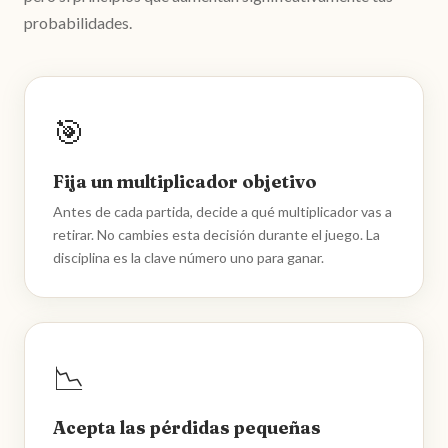
probabilidades.
🎯
Fija un multiplicador objetivo
Antes de cada partida, decide a qué multiplicador vas a
retirar. No cambies esta decisión durante el juego. La
disciplina es la clave número uno para ganar.
📉
Acepta las pérdidas pequeñas