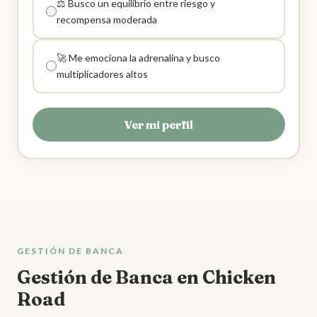
⚖️ Busco un equilibrio entre riesgo y
recompensa moderada
🚀 Me emociona la adrenalina y busco
multiplicadores altos
Ver mi perfil
GESTIÓN DE BANCA
Gestión de Banca en Chicken
Road