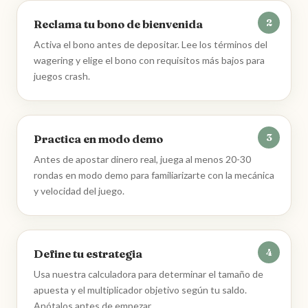
2
Reclama tu bono de bienvenida
Activa el bono antes de depositar. Lee los términos del
wagering y elige el bono con requisitos más bajos para
juegos crash.
3
Practica en modo demo
Antes de apostar dinero real, juega al menos 20-30
rondas en modo demo para familiarizarte con la mecánica
y velocidad del juego.
4
Define tu estrategia
Usa nuestra calculadora para determinar el tamaño de
apuesta y el multiplicador objetivo según tu saldo.
Anótalos antes de empezar.