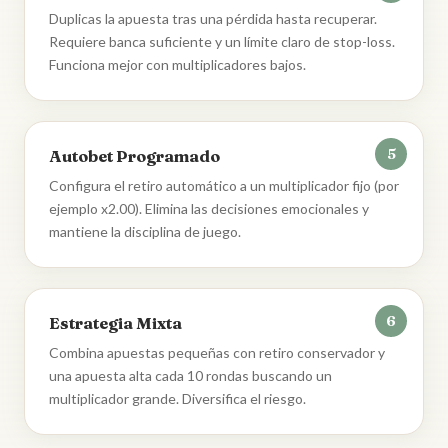
Duplicas la apuesta tras una pérdida hasta recuperar.
Requiere banca suficiente y un límite claro de stop-loss.
Funciona mejor con multiplicadores bajos.
5
Autobet Programado
Configura el retiro automático a un multiplicador fijo (por
ejemplo x2.00). Elimina las decisiones emocionales y
mantiene la disciplina de juego.
6
Estrategia Mixta
Combina apuestas pequeñas con retiro conservador y
una apuesta alta cada 10 rondas buscando un
multiplicador grande. Diversifica el riesgo.