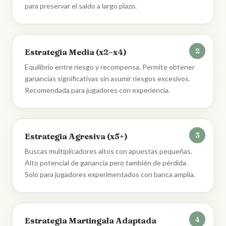
para preservar el saldo a largo plazo.
2
Estrategia Media (x2–x4)
Equilibrio entre riesgo y recompensa. Permite obtener
ganancias significativas sin asumir riesgos excesivos.
Recomendada para jugadores con experiencia.
3
Estrategia Agresiva (x5+)
Buscas multiplicadores altos con apuestas pequeñas.
Alto potencial de ganancia pero también de pérdida.
Solo para jugadores experimentados con banca amplia.
4
Estrategia Martingala Adaptada