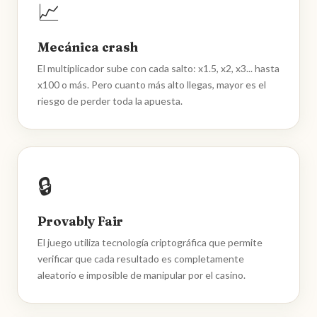
📈
Mecánica crash
El multiplicador sube con cada salto: x1.5, x2, x3... hasta
x100 o más. Pero cuanto más alto llegas, mayor es el
riesgo de perder toda la apuesta.
🔒
Provably Fair
El juego utiliza tecnología criptográfica que permite
verificar que cada resultado es completamente
aleatorio e imposible de manipular por el casino.