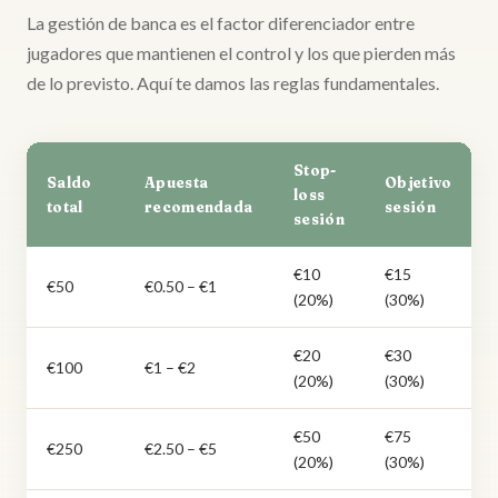
La gestión de banca es el factor diferenciador entre
jugadores que mantienen el control y los que pierden más
de lo previsto. Aquí te damos las reglas fundamentales.
Stop-
Saldo
Apuesta
Objetivo
loss
total
recomendada
sesión
sesión
€10
€15
€50
€0.50 – €1
(20%)
(30%)
€20
€30
€100
€1 – €2
(20%)
(30%)
€50
€75
€250
€2.50 – €5
(20%)
(30%)