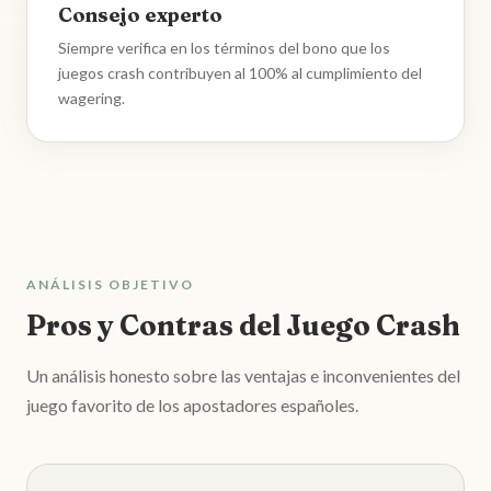
Consejo experto
Siempre verifica en los términos del bono que los
juegos crash contribuyen al 100% al cumplimiento del
wagering.
ANÁLISIS OBJETIVO
Pros y Contras del Juego Crash
Un análisis honesto sobre las ventajas e inconvenientes del
juego favorito de los apostadores españoles.