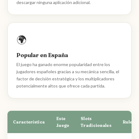
descargar ninguna aplicación adicional.
🌍
Popular en España
El juego ha ganado enorme popularidad entre los
jugadores españoles gracias a su mecánica sencilla, el
factor de decisión estratégica y los multiplicadores
potencialmente altos que ofrece cada partida.
Este
Slots
Característica
Ruleta
Juego
Tradicionales