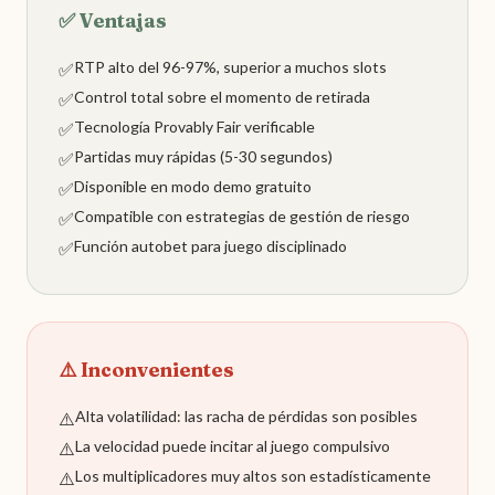
✅ Ventajas
RTP alto del 96-97%, superior a muchos slots
✅
Control total sobre el momento de retirada
✅
Tecnología Provably Fair verificable
✅
Partidas muy rápidas (5-30 segundos)
✅
Disponible en modo demo gratuito
✅
Compatible con estrategias de gestión de riesgo
✅
Función autobet para juego disciplinado
✅
⚠️ Inconvenientes
Alta volatilidad: las racha de pérdidas son posibles
⚠️
La velocidad puede incitar al juego compulsivo
⚠️
Los multiplicadores muy altos son estadísticamente
⚠️