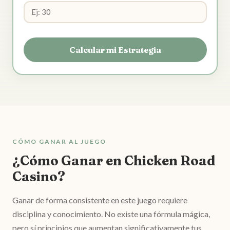
Calcular mi Estrategia
CÓMO GANAR AL JUEGO
¿Cómo Ganar en Chicken Road
Casino?
Ganar de forma consistente en este juego requiere
disciplina y conocimiento. No existe una fórmula mágica,
pero sí principios que aumentan significativamente tus