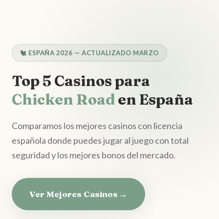
🐔 ESPAÑA 2026 — ACTUALIZADO MARZO
Top 5 Casinos para
Chicken Road
en España
Comparamos los mejores casinos con licencia
española donde puedes jugar al juego con total
seguridad y los mejores bonos del mercado.
→
Ver Mejores Casinos