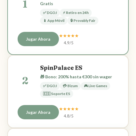
1
Gratis
✅ DGOJ
⚡ Retiro en 24h
📱 App Móvil
🔒 Provably Fair
★★★★★
Jugar Ahora
4.9/5
SpinPalace ES
🎁 Bono: 200% hasta €300 sin wager
2
✅ DGOJ
💳 Bizum
🎮 Live Games
🇪🇸 Soporte ES
★★★★★
Jugar Ahora
4.8/5