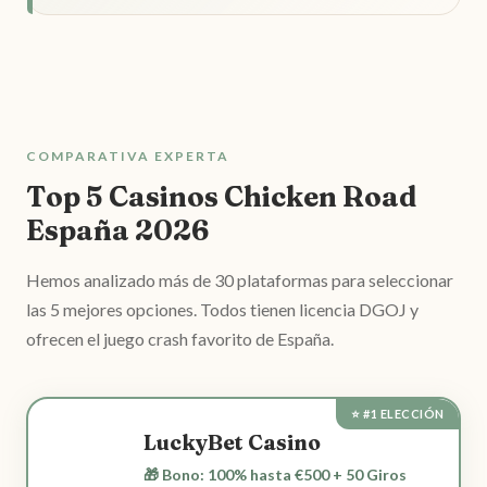
COMPARATIVA EXPERTA
Top 5 Casinos Chicken Road
España 2026
Hemos analizado más de 30 plataformas para seleccionar
las 5 mejores opciones. Todos tienen licencia DGOJ y
ofrecen el juego crash favorito de España.
LuckyBet Casino
🎁 Bono: 100% hasta €500 + 50 Giros