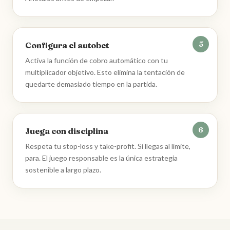
5
Configura el autobet
Activa la función de cobro automático con tu
multiplicador objetivo. Esto elimina la tentación de
quedarte demasiado tiempo en la partida.
6
Juega con disciplina
Respeta tu stop-loss y take-profit. Si llegas al límite,
para. El juego responsable es la única estrategia
sostenible a largo plazo.