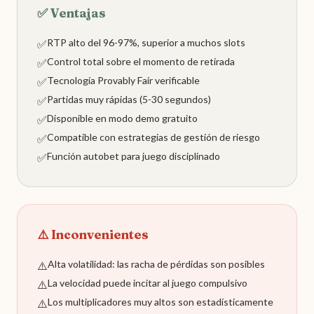
✅ Ventajas
RTP alto del 96-97%, superior a muchos slots
✅
Control total sobre el momento de retirada
✅
Tecnología Provably Fair verificable
✅
Partidas muy rápidas (5-30 segundos)
✅
Disponible en modo demo gratuito
✅
Compatible con estrategias de gestión de riesgo
✅
Función autobet para juego disciplinado
✅
⚠️ Inconvenientes
Alta volatilidad: las racha de pérdidas son posibles
⚠️
La velocidad puede incitar al juego compulsivo
⚠️
Los multiplicadores muy altos son estadísticamente
⚠️