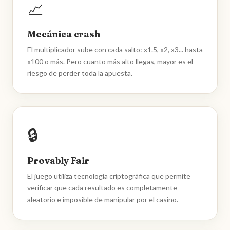
📈
Mecánica crash
El multiplicador sube con cada salto: x1.5, x2, x3... hasta
x100 o más. Pero cuanto más alto llegas, mayor es el
riesgo de perder toda la apuesta.
🔒
Provably Fair
El juego utiliza tecnología criptográfica que permite
verificar que cada resultado es completamente
aleatorio e imposible de manipular por el casino.