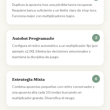
Duplicas la apuesta tras una pérdida hasta recuperar.
Requiere banca suficiente y un límite claro de stop-loss.
Funciona mejor con multiplicadores bajos.
5
Autobet Programado
Configura el retiro automático a un multiplicador fijo (por
ejemplo x2.00). Elimina las decisiones emocionales y
mantiene la disciplina de juego.
6
Estrategia Mixta
Combina apuestas pequeñas con retiro conservador y
una apuesta alta cada 10 rondas buscando un
multiplicador grande. Diversifica el riesgo.