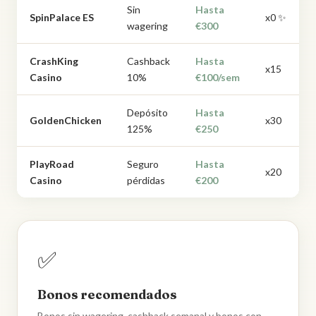
Sin
Hasta
SpinPalace ES
x0 ✨
wagering
€300
CrashKing
Cashback
Hasta
x15
Casino
10%
€100/sem
Depósito
Hasta
GoldenChicken
x30
125%
€250
PlayRoad
Seguro
Hasta
x20
Casino
pérdidas
€200
✅
Bonos recomendados
Bonos sin wagering, cashback semanal y bonos con