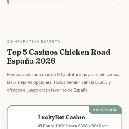
COMPARATIVA EXPERTA
Top 5 Casinos Chicken Road
España 2026
Hemos analizado más de 30 plataformas para seleccionar
las 5 mejores opciones. Todos tienen licencia DGOJ y
ofrecen el juego crash favorito de España.
LuckyBet Casino
🎁 Bono: 100% hasta €500 + 50 Giros