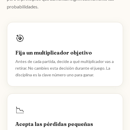
probabilidades.
🎯
Fija un multiplicador objetivo
Antes de cada partida, decide a qué multiplicador vas a
retirar. No cambies esta decisión durante el juego. La
disciplina es la clave número uno para ganar.
📉
Acepta las pérdidas pequeñas