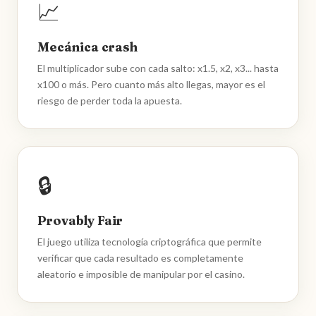
📈
Mecánica crash
El multiplicador sube con cada salto: x1.5, x2, x3... hasta
x100 o más. Pero cuanto más alto llegas, mayor es el
riesgo de perder toda la apuesta.
🔒
Provably Fair
El juego utiliza tecnología criptográfica que permite
verificar que cada resultado es completamente
aleatorio e imposible de manipular por el casino.