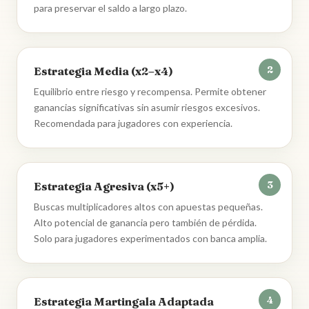
para preservar el saldo a largo plazo.
2
Estrategia Media (x2–x4)
Equilibrio entre riesgo y recompensa. Permite obtener
ganancias significativas sin asumir riesgos excesivos.
Recomendada para jugadores con experiencia.
3
Estrategia Agresiva (x5+)
Buscas multiplicadores altos con apuestas pequeñas.
Alto potencial de ganancia pero también de pérdida.
Solo para jugadores experimentados con banca amplia.
4
Estrategia Martingala Adaptada