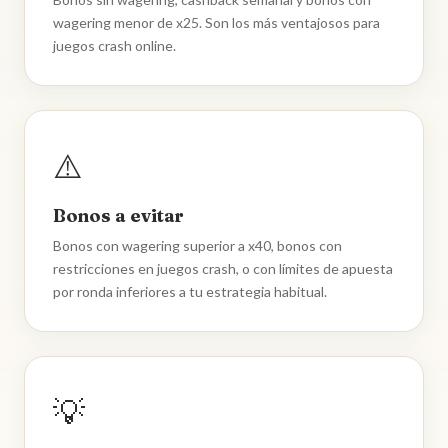
wagering menor de x25. Son los más ventajosos para
juegos crash online.
⚠️
Bonos a evitar
Bonos con wagering superior a x40, bonos con
restricciones en juegos crash, o con límites de apuesta
por ronda inferiores a tu estrategia habitual.
💡