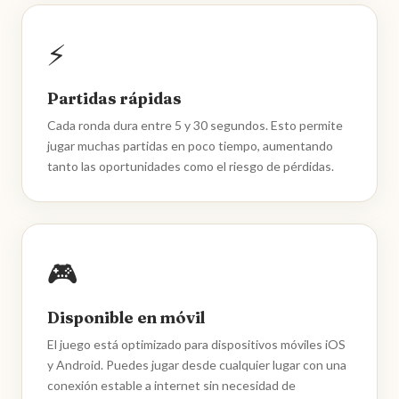
⚡
Partidas rápidas
Cada ronda dura entre 5 y 30 segundos. Esto permite
jugar muchas partidas en poco tiempo, aumentando
tanto las oportunidades como el riesgo de pérdidas.
🎮
Disponible en móvil
El juego está optimizado para dispositivos móviles iOS
y Android. Puedes jugar desde cualquier lugar con una
conexión estable a internet sin necesidad de