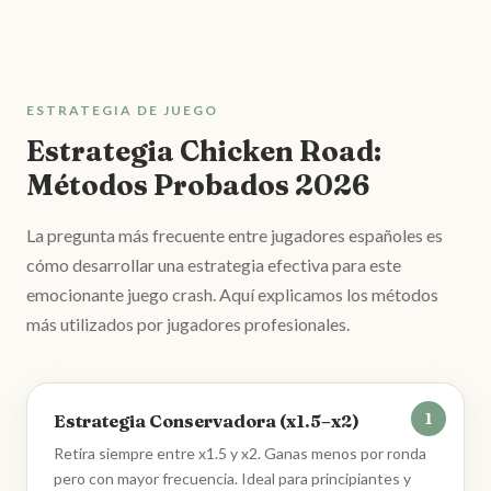
ESTRATEGIA DE JUEGO
Estrategia Chicken Road:
Métodos Probados 2026
La pregunta más frecuente entre jugadores españoles es
cómo desarrollar una estrategia efectiva para este
emocionante juego crash. Aquí explicamos los métodos
más utilizados por jugadores profesionales.
1
Estrategia Conservadora (x1.5–x2)
Retira siempre entre x1.5 y x2. Ganas menos por ronda
pero con mayor frecuencia. Ideal para principiantes y