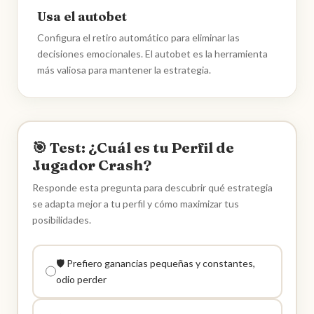
Usa el autobet
Configura el retiro automático para eliminar las
decisiones emocionales. El autobet es la herramienta
más valiosa para mantener la estrategia.
🎯 Test: ¿Cuál es tu Perfil de
Jugador Crash?
Responde esta pregunta para descubrir qué estrategia
se adapta mejor a tu perfil y cómo maximizar tus
posibilidades.
🛡️ Prefiero ganancias pequeñas y constantes,
odio perder