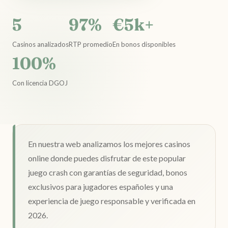
5
97%
€5k+
Casinos analizados
RTP promedio
En bonos disponibles
100%
Con licencia DGOJ
En nuestra web analizamos los mejores casinos
online donde puedes disfrutar de este popular
juego crash con garantías de seguridad, bonos
exclusivos para jugadores españoles y una
experiencia de juego responsable y verificada en
2026.