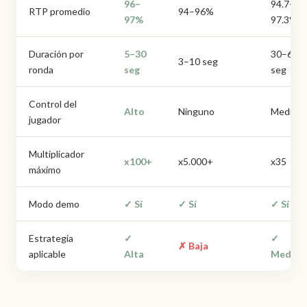
96–
94.7–
RTP promedio
94–96%
97%
97.3%
Duración por
5–30
30–60
3–10 seg
ronda
seg
seg
Control del
Alto
Ninguno
Medio
jugador
Multiplicador
x100+
x5.000+
x35
máximo
Modo demo
✓ Sí
✓ Sí
✓ Sí
Estrategia
✓
✓
✗ Baja
aplicable
Alta
Media